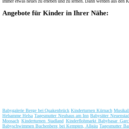
immer etwas neues zu erleben und zu lernen. Dann werden aus den Kl
Angebote für Kinder in Ihrer Nähe:
Babygalerie Berge bei Quakenbrück
Kinderturnen Kürnach
Musikal
Hebamme Helsa
Tagesmutter Neuhaus am Inn
Babysitter Neuensta
Moosach
Kinderturnen Stadland
Kinderflohmarkt Babybasar Garc
Babyschwimmen Buchenberg bei Kempten, Allgäu
Tagesmutter B