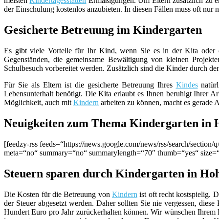
meisten
Kindertagesstätten
Ermäßigungen. Um Eltern zusätzlich zu ent
der Einschulung kostenlos anzubieten. In diesen Fällen muss oft nur 
Gesicherte Betreuung im Kindergarten
Es gibt viele Vorteile für Ihr Kind, wenn Sie es in der Kita ode
Gegenständen, die gemeinsame Bewältigung von kleinen Projekten
Schulbesuch vorbereitet werden. Zusätzlich sind die Kinder durch d
Für Sie als Eltern ist die gesicherte Betreuung Ihres
Kindes
natürl
Lebensunterhalt benötigt. Die Kita erlaubt es Ihnen beruhigt Ihrer 
Möglichkeit, auch mit
Kindern
arbeiten zu können, macht es gerade Al
Neuigkeiten zum Thema Kindergarten in H
[feedzy-rss feeds=“https://news.google.com/news/rss/search/secti
meta=“no“ summary=“no“ summarylength=“70″ thumb=“yes“ size=
Steuern sparen durch Kindergarten in Hoh
Die Kosten für die Betreuung von
Kindern
ist oft recht kostspielig
der Steuer abgesetzt werden. Daher sollten Sie nie vergessen, diese
Hundert Euro pro Jahr zurückerhalten können. Wir wünschen Ihrem Ki