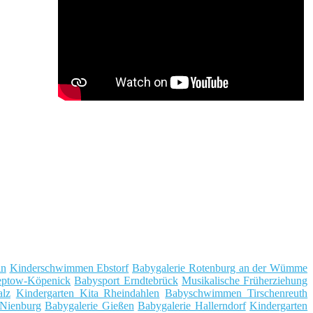
in
Kinderschwimmen Ebstorf
Babygalerie Rotenburg an der Wümme
reptow-Köpenick
Babysport Erndtebrück
Musikalische Früherziehung
alz
Kindergarten Kita Rheindahlen
Babyschwimmen Tirschenreuth
 Nienburg
Babygalerie Gießen
Babygalerie Hallerndorf
Kindergarten