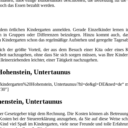
lasten, habe einige Bundesländer beschlossen, die Betreuung für die e
noch das Essen bezahlt werden.
r dem örtlichen Kindergarten anmelden. Gerade Einzelkinder lernen
 in Gruppen oder Differenzen beizulegen. Hinzu kommt auch, dass 
en Kindergarten schon das regelmäßige Aufstehen und geregelte Tagesa
ich der größte Vorteil, der aus dem Besuch einer Kita oder eines 
Arbeit nachzugehen, ohne dass Sie sich sorgen müssen, was Ihre Kinder 
leinerziehenden leichter, einer Tätigkeit nachzugehen.
ohenstein, Untertaunus
on/q/kindergarten%20Hohenstein, Untertaunus/?hl=de&gl=DE&ned=de“ m
“30″]
enstein, Untertaunus
. Der Gesetzgeber trägt dem Rechnung. Die Kosten können als Betreuun
 Kosten bei der Steuererklärung anzugeben, da Sie auf diese Weise sch
nd viel Spaß im Kindergarten, viele neue Freunde und tolle Erfahrun