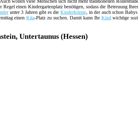
Auch wollen viele Menschen sich nicht mehr traditionellen Rollenbild
er Regel einen Kindergartenplatz benötigen, sodass die Betreuung Ihre
nder
unter 3 Jahren gibt es die
Kinderkrippe
, in der auch schon Babys
rmittag einen
Kita
-Platz zu suchen. Damit kann Ihr
Kind
wichtige sozi
stein, Untertaunus (Hessen)