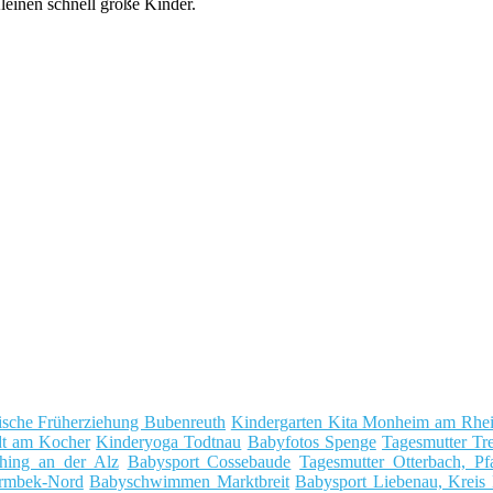
einen schnell große Kinder.
ische Früherziehung Bubenreuth
Kindergarten Kita Monheim am Rhe
dt am Kocher
Kinderyoga Todtnau
Babyfotos Spenge
Tagesmutter T
hing an der Alz
Babysport Cossebaude
Tagesmutter Otterbach, Pf
armbek-Nord
Babyschwimmen Marktbreit
Babysport Liebenau, Kreis