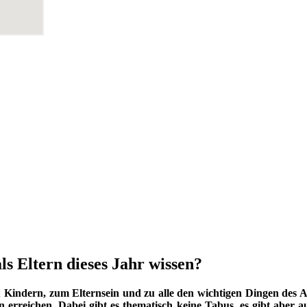
ls Eltern dieses Jahr wissen?
indern, zum Elternsein und zu alle den wichtigen Dingen des Au
 erreichen. Dabei gibt es thematisch keine Tabus, es gibt aber a