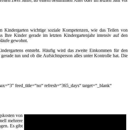
rsten zwei Jahre, ab einem bestimmten Alter oder im letzten Jahr vor
 im Kindergarten wichtige soziale Kompetenzen, wie das Teilen von
Ihre Kinder gerade im letzten Kindergartenjahr intensiv auf den
bläufe gewohnt.
Kindergartens entsteht. Häufig wird das zweite Einkommen für den
gerade tun und ob die Aufsichtsperson alles unter Kontrolle hat. Die
ax=“3″ feed_title=“no“ refresh=“365_days“ target=“_blank“
gskosten von
nell mehrere
gen. Es gibt