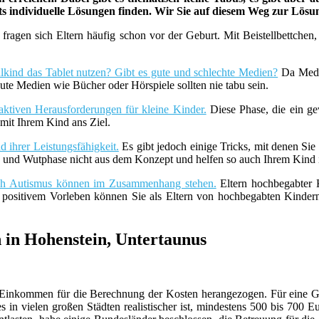
ets individuelle Lösungen finden. Wir Sie auf diesem Weg zur Lös
fragen sich Eltern häufig schon vor der Geburt. Mit Beistellbettche
lkind das Tablet nutzen? Gibt es gute und schlechte Medien?
Da Medie
ute Medien wie Bücher oder Hörspiele sollten nie tabu sein.
aktiven Herausforderungen für kleine Kinder.
Diese Phase, die ein ge
it Ihrem Kind ans Ziel.
 ihrer Leistungsfähigkeit.
Es gibt jedoch einige Tricks, mit denen Sie
z- und Wutphase nicht aus dem Konzept und helfen so auch Ihrem Kind i
uch Autismus können im Zusammenhang stehen.
Eltern hochbegabter K
t positivem Vorleben können Sie als Eltern von hochbegabten Kind
 in Hohenstein, Untertaunus
 Ihr Einkommen für die Berechnung der Kosten herangezogen. Für ein
in vielen großen Städten realistischer ist, mindestens 500 bis 700 E