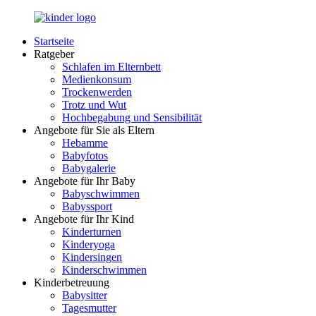
Zurück
zum
Startseite
Inhalt
LuckyKids.de
Das
Ratgeber
Portal
Schlafen im Elternbett
für
Medienkonsum
Ihren
Trockenwerden
Nachwuchs
Trotz und Wut
Hochbegabung und Sensibilität
Angebote für Sie als Eltern
Hebamme
Babyfotos
Babygalerie
Angebote für Ihr Baby
Babyschwimmen
Babyssport
Angebote für Ihr Kind
Kinderturnen
Kinderyoga
Kindersingen
Kinderschwimmen
Kinderbetreuung
Babysitter
Tagesmutter