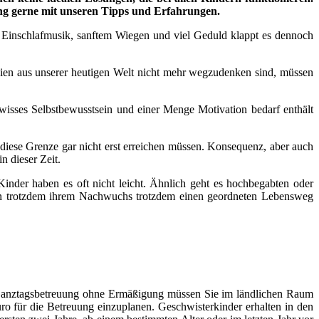
ung gerne mit unseren Tipps und Erfahrungen.
n, Einschlafmusik, sanftem Wiegen und viel Geduld klappt es dennoch
n aus unserer heutigen Welt nicht mehr wegzudenken sind, müssen
wisses Selbstbewusstsein und einer Menge Motivation bedarf enthält
 diese Grenze gar nicht erst erreichen müssen. Konsequenz, aber auch
n dieser Zeit.
inder haben es oft nicht leicht. Ähnlich geht es hochbegabten oder
ern trotzdem ihrem Nachwuchs trotzdem einen geordneten Lebensweg
e Ganztagsbetreuung ohne Ermäßigung müssen Sie im ländlichen Raum
uro für die Betreuung einzuplanen. Geschwisterkinder erhalten in den