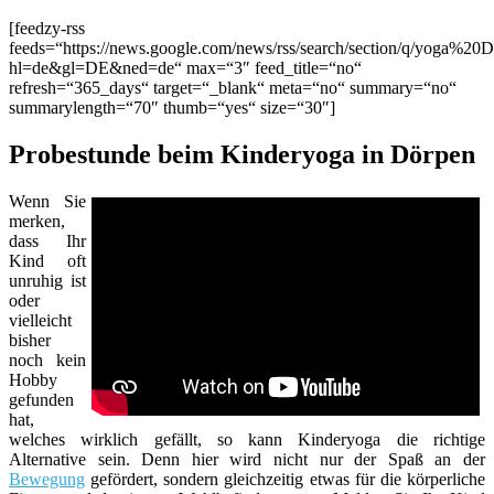
[feedzy-rss
feeds=“https://news.google.com/news/rss/search/section/q/yoga%20D
hl=de&gl=DE&ned=de“ max=“3″ feed_title=“no“
refresh=“365_days“ target=“_blank“ meta=“no“ summary=“no“
summarylength=“70″ thumb=“yes“ size=“30″]
Probestunde beim Kinderyoga in Dörpen
Wenn Sie
merken,
dass Ihr
Kind oft
unruhig ist
oder
vielleicht
bisher
noch kein
Hobby
gefunden
hat,
welches wirklich gefällt, so kann Kinderyoga die richtige
Alternative sein. Denn hier wird nicht nur der Spaß an der
Bewegung
gefördert, sondern gleichzeitig etwas für die körperliche