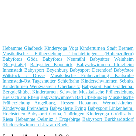
Hebamme Gladbeck
Kinderyoga Vogt
Kinderturnen Stadt Bremen
Musikalische Früherziehung Trochtelfingen (Hohenzollern)
Babyfotos Göda
Babyfotos Neumühl
Babysitter Weinheim
(Bergstraße)
Babysitter Köpenick
Babyschwimmen Pforzheim
Innenstadt
Babysport Beyenburg
Babysport Derendorf
Babyfotos
Wittstock / Dosse
Musikalische Früherziehung Karlsruhe
Innenstadt-Ost
Tagesmutter Schiefbahn
Kinderschwimmen Sebnitz
Kinderturnen Weißwasser / Oberlausitz
Babysport Bad Gottleuba-
Berggießhübel
Kinderturnen Schwelm
Musikalische Früherziehung
Breisach am Rhein
Babyschwimmen Bad Überkingen
Musikalische
Früherziehung Angelburg, Hessen
Hebamme Wermelskirchen
Kinderyoga Freinsheim
Babygalerie Eving
Babysport Linkenheim-
Hochstetten
Babysport Gotha, Thüringen
Kinderyoga Gröditz bei
Riesa
Hebamme Oelsnitz / Erzgebirge
Babysport Burkhardtsdorf
Kinderschwimmen Linz am Rhein