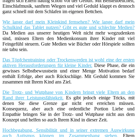
fragen sich Eltern häufig schon vor der Geburt. Mit Beistellbettchen,
Einschlafmusik, sanftem Wiegen und viel Geduld klappt es dennoch
ganz schnell mit dem Schlafen im eigenen Bettchen.
Wie lange darf mein Kleinkind fernsehen? Wie lange darf mein
Schulkind das Tablet nutzen? Gibt es gute und schlechte Medien?
Da Medien aus unserer heutigen Welt nicht mehr wegzudenken
sind, müssen Eltern den Medienkonsum ihrer Kinder mit viel
Feingefühl steuern. Gute Medien wie Bücher oder Hörspiele sollten
nie tabu sein.
Das Töpfchentraining oder Trockenwerden ist wohl eine der ersten
aktiven Herausforderungen für kleine Kinder.
Diese Phase, die ein
gewisses Selbstbewusstsein und einer Menge Motivation bedarf
enthält Erfolge, aber auch Rückschläge. Mit Geduld kommen Sie
zusammen mit Ihrem Kind ans Ziel.
Die Trotz- und Wutphase von Kindern bringt viele Eltern an den
Rand ihrer Leistungsfähigkeit.
Es gibt jedoch einige Tricks, mit
denen Sie diese Grenze gar nicht erst erreichen müssen.
Konsequenz, aber auch eine ordentliche Portion Liebe und
Empathie bringen Sie in der Trotz- und Wutphase nicht aus dem
Konzept und helfen so auch Ihrem Kind in dieser Zeit.
Hochbegabung, Sensibilität und in seiner extremen Auswirkung
auch Autismus können im Zusammenhang stehen.
Eltern