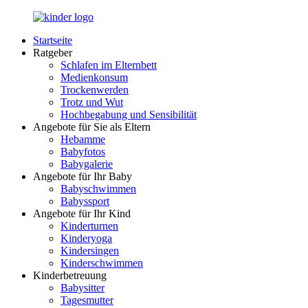
Zurück
zum
Startseite
Inhalt
LuckyKids.de
Das
Ratgeber
Portal
Schlafen im Elternbett
für
Medienkonsum
Ihren
Trockenwerden
Nachwuchs
Trotz und Wut
Hochbegabung und Sensibilität
Angebote für Sie als Eltern
Hebamme
Babyfotos
Babygalerie
Angebote für Ihr Baby
Babyschwimmen
Babyssport
Angebote für Ihr Kind
Kinderturnen
Kinderyoga
Kindersingen
Kinderschwimmen
Kinderbetreuung
Babysitter
Tagesmutter