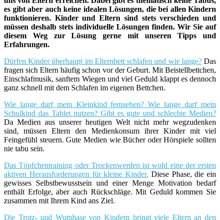
uns von Eltern erreichen. Dabei gibt es thematisch keine Tabus,
es gibt aber auch keine idealen Lösungen, die bei allen Kindern
funktionieren. Kinder und Eltern sind stets verschieden und
müssen deshalb stets individuelle Lösungen finden. Wir Sie auf
diesem Weg zur Lösung gerne mit unseren Tipps und
Erfahrungen.
Dürfen Kinder überhaupt im Elternbett schlafen und wie lange?
Das
fragen sich Eltern häufig schon vor der Geburt. Mit Beistellbettchen,
Einschlafmusik, sanftem Wiegen und viel Geduld klappt es dennoch
ganz schnell mit dem Schlafen im eigenen Bettchen.
Wie lange darf mein Kleinkind fernsehen? Wie lange darf mein
Schulkind das Tablet nutzen? Gibt es gute und schlechte Medien?
Da Medien aus unserer heutigen Welt nicht mehr wegzudenken
sind, müssen Eltern den Medienkonsum ihrer Kinder mit viel
Feingefühl steuern. Gute Medien wie Bücher oder Hörspiele sollten
nie tabu sein.
Das Töpfchentraining oder Trockenwerden ist wohl eine der ersten
aktiven Herausforderungen für kleine Kinder.
Diese Phase, die ein
gewisses Selbstbewusstsein und einer Menge Motivation bedarf
enthält Erfolge, aber auch Rückschläge. Mit Geduld kommen Sie
zusammen mit Ihrem Kind ans Ziel.
Die Trotz- und Wutphase von Kindern bringt viele Eltern an den