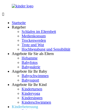
Zurück
zum
Inhalt
LuckyKids.de
Das
Portal
Startseite
für
Ratgeber
Ihren
Schlafen im Elternbett
Nachwuchs
Medienkonsum
Trockenwerden
Trotz und Wut
Hochbegabung und Sensibilität
Angebote für Sie als Eltern
Hebamme
Babyfotos
Babygalerie
Angebote für Ihr Baby
Babyschwimmen
Babyssport
Angebote für Ihr Kind
Kinderturnen
Kinderyoga
Kindersingen
Kinderschwimmen
Kinderbetreuung