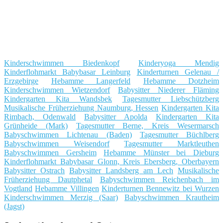
Kinderschwimmen Biedenkopf
Kinderyoga Mendig
Kinderflohmarkt Babybasar Leinburg
Kinderturnen Gelenau /
Erzgebirge
Hebamme Langerfeld
Hebamme Dotzheim
Kinderschwimmen Wietzendorf
Babysitter Niederer Fläming
Kindergarten Kita Wandsbek
Tagesmutter Liebschützberg
Musikalische Früherziehung Naumburg, Hessen
Kindergarten Kita
Rimbach, Odenwald
Babysitter Apolda
Kindergarten Kita
Grünheide (Mark)
Tagesmutter Berne, Kreis Wesermarsch
Babyschwimmen Lichtenau (Baden)
Tagesmutter Büchlberg
Babyschwimmen Weisendorf
Tagesmutter Marktleuthen
Babyschwimmen Gersheim
Hebamme Münster bei Dieburg
Kinderflohmarkt Babybasar Glonn, Kreis Ebersberg, Oberbayern
Babysitter Ostrach
Babysitter Landsberg am Lech
Musikalische
Früherziehung Dautphetal
Babyschwimmen Reichenbach im
Vogtland
Hebamme Villingen
Kinderturnen Bennewitz bei Wurzen
Kinderschwimmen Merzig (Saar)
Babyschwimmen Krautheim
(Jagst)