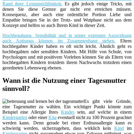
Rand ihrer Leistungsfähigkeit.
Es gibt jedoch einige Tricks, mit
denen Sie diese Grenze gar nicht erst erreichen müssen.
Konsequenz, aber auch eine ordentliche Portion Liebe und
Empathie bringen Sie in der Trotz- und Wutphase nicht aus dem
Konzept und helfen so auch Ihrem Kind in dieser Zeit.
Hochbegabung, Sensibilität und in seiner extremen Auswirkung
auch Autismus können im Zusammenhang stehen.
Eltern
hochbegabter Kinder haben es oft nicht leicht. Ähnlich geht es
hochbegabten oder sensiblen Kindern. Mit Hilfe von Schule, von
Psychologen und mit positivem Vorleben können Sie als Eltern von
hochbegabten Kindern trotzdem ihrem Nachwuchs trotzdem einen
geordneten Lebensweg ebenen.
Wann ist die Nutzung einer Tagesmutter
sinnvoll?
Es gibt viele Gründe,
eine Tagesmutter zu wählen. Ein wichtiger Punkt könnte zum
Beispiel eine Allergie Ihres
Kindes
sein, auf welche in einem
Kindergarten
oder einer
Kita
eventuell nicht zu 100 Prozent geachtet
werden kann. Denn gerade bei einer Erdnussallergie kann es
schwierig werden, sicherzugehen, dass wirklich kein
Kind
im
Kindergarten
nicht ausversehen etwas von Zuhause mitbringt, was