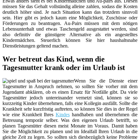
Etwas anders sieht es bei Kindermädchen und Au-pairs aus. Diesen
müssen Sie das Gehalt vollständig alleine zahlen, sodass die Kosten
deutlich höher sind. Je nach Situation kann das trotzdem sinnvoll
sein. Hier gibt es jedoch kaum eine Möglichkeit, Zuschüsse oder
Förderungen zu beantragen. Au-Pairs müssen mit dem nötigen
Lebensunterhalt und etwas Taschengeld ausgestattet werden, sind
also definitiv die günstigere Alternative als ein angestelltes
Kindermädchen. Steuerlich können Sie hier haushaltsnahe
Dienstleistungen geltend machen.
Wer betreut das Kind, wenn die
Tagesmutter krank oder im Urlaub ist
Wenn Sie die Dienste einer
Tagesmutter in Anspruch nehmen, so sollten Sie vorher mit dem
Jugendamt abklären, ob es einen Ersatz für Notfälle gibt. Da viele
Tagesmütter jedoch untereinander vernetzt sind, können sie so
kurzzeitig Kinder übernehmen, falls eine Kollegin ausfällt. Sollte die
Krankheit sehr kurzfristig auftreten, so können Sie dies in der Regel
wie eine Krankheit Ihres
Kindes
handhaben und übernehmen die
Betreuung temporär selber. Was den eigenen Urlaub betrifft, so
planen Tagesmütter diesen meist Monate im Voraus. Damit haben
Sie die Möglichkeit zu planen und im Idealfall Ihren Urlaub in die
gleiche Zeit zu legen. So sollten sich diesbezüglich keine Probleme