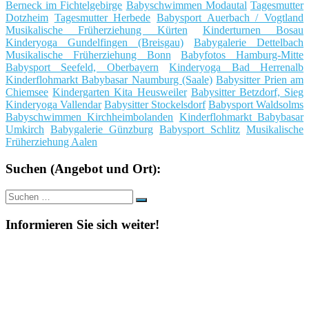
Berneck im Fichtelgebirge
Babyschwimmen Modautal
Tagesmutter
Dotzheim
Tagesmutter Herbede
Babysport Auerbach / Vogtland
Musikalische Früherziehung Kürten
Kinderturnen Bosau
Kinderyoga Gundelfingen (Breisgau)
Babygalerie Dettelbach
Musikalische Früherziehung Bonn
Babyfotos Hamburg-Mitte
Babysport Seefeld, Oberbayern
Kinderyoga Bad Herrenalb
Kinderflohmarkt Babybasar Naumburg (Saale)
Babysitter Prien am
Chiemsee
Kindergarten Kita Heusweiler
Babysitter Betzdorf, Sieg
Kinderyoga Vallendar
Babysitter Stockelsdorf
Babysport Waldsolms
Babyschwimmen Kirchheimbolanden
Kinderflohmarkt Babybasar
Umkirch
Babygalerie Günzburg
Babysport Schlitz
Musikalische
Früherziehung Aalen
Suchen (Angebot und Ort):
Suche
Suchen
nach:
Informieren Sie sich weiter!