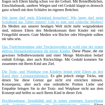
fragen sich Eltern häufig schon vor der Geburt. Mit Beistellbettchen,
Einschlafmusik, sanftem Wiegen und viel Geduld klappt es dennoch
ganz schnell mit dem Schlafen im eigenen Bettchen.
Wie lange darf mein Kleinkind fernsehen? Wie lange darf mein
Schulkind das Tablet nutzen? Gibt es gute und schlechte Medien?
Da Medien aus unserer heutigen Welt nicht mehr wegzudenken
sind, müssen Eltern den Medienkonsum ihrer Kinder mit viel
Feingefühl steuern. Gute Medien wie Bücher oder Hörspiele sollten
nie tabu sein.
Das Töpfchentraining oder Trockenwerden ist wohl eine der ersten
aktiven Herausforderungen für kleine Kinder.
Diese Phase, die ein
gewisses Selbstbewusstsein und einer Menge Motivation bedarf
enthält Erfolge, aber auch Rückschläge. Mit Geduld kommen Sie
zusammen mit Ihrem Kind ans Ziel.
Die Trotz- und Wutphase von Kindern bringt viele Eltern an den
Rand ihrer Leistungsfähigkeit.
Es gibt jedoch einige Tricks, mit
denen Sie diese Grenze gar nicht erst erreichen müssen.
Konsequenz, aber auch eine ordentliche Portion Liebe und
Empathie bringen Sie in der Trotz- und Wutphase nicht aus dem
Konzept und helfen so auch Ihrem Kind in dieser Zeit.
Hochbegabung, Sensibilität und in seiner extremen Auswirkung
auch Autismus können im Zusammenhang stehen.
Eltern