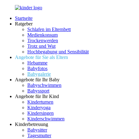
Zurück
zum
Startseite
Inhalt
LuckyKids.de
Das
Ratgeber
Portal
Schlafen im Elternbett
für
Medienkonsum
Ihren
Trockenwerden
Nachwuchs
Trotz und Wut
Hochbegabung und Sensibilität
Angebote für Sie als Eltern
Hebamme
Babyfotos
Babygalerie
Angebote für Ihr Baby
Babyschwimmen
Babyssport
Angebote für Ihr Kind
Kinderturnen
Kinderyoga
Kindersingen
Kinderschwimmen
Kinderbetreuung
Babysitter
Tagesmutter