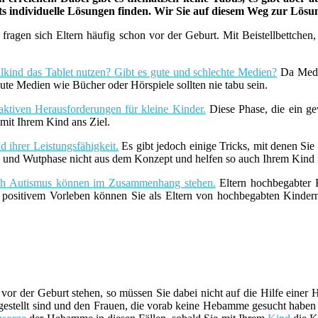
ets individuelle Lösungen finden. Wir Sie auf diesem Weg zur Lös
fragen sich Eltern häufig schon vor der Geburt. Mit Beistellbettche
lkind das Tablet nutzen? Gibt es gute und schlechte Medien?
Da Medie
ute Medien wie Bücher oder Hörspiele sollten nie tabu sein.
aktiven Herausforderungen für kleine Kinder.
Diese Phase, die ein ge
it Ihrem Kind ans Ziel.
 ihrer Leistungsfähigkeit.
Es gibt jedoch einige Tricks, mit denen Sie
z- und Wutphase nicht aus dem Konzept und helfen so auch Ihrem Kind i
uch Autismus können im Zusammenhang stehen.
Eltern hochbegabter K
t positivem Vorleben können Sie als Eltern von hochbegabten Kind
vor der Geburt stehen, so müssen Sie dabei nicht auf die Hilfe ein
estellt sind und den Frauen, die vorab keine Hebamme gesucht haben be