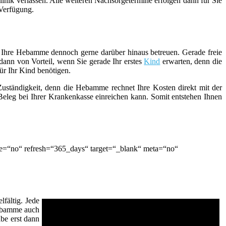
inik verlassen. Alle weiteren Nachsorgetermine erfolgen dann für Sie
 Verfügung.
ie Ihre Hebamme dennoch gerne darüber hinaus betreuen. Gerade freie
ann von Vorteil, wenn Sie gerade Ihr erstes
Kind
erwarten, denn die
ür Ihr Kind benötigen.
 Zuständigkeit, denn die Hebamme rechnet Ihre Kosten direkt mit der
eleg bei Ihrer Krankenkasse einreichen kann. Somit entstehen Ihnen
e=“no“ refresh=“365_days“ target=“_blank“ meta=“no“
fältig. Jede
Hebamme auch
be erst dann