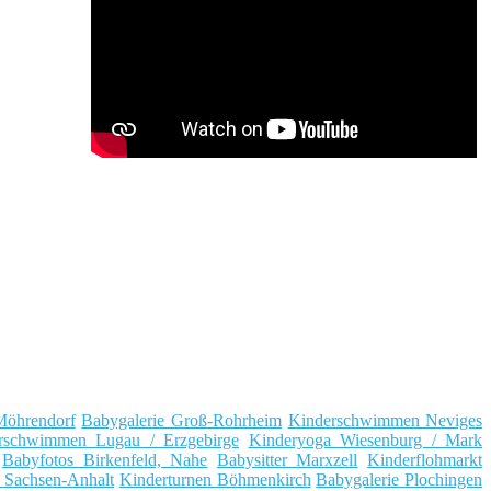
Möhrendorf
Babygalerie Groß-Rohrheim
Kinderschwimmen Neviges
rschwimmen Lugau / Erzgebirge
Kinderyoga Wiesenburg / Mark
Babyfotos Birkenfeld, Nahe
Babysitter Marxzell
Kinderflohmarkt
 Sachsen-Anhalt
Kinderturnen Böhmenkirch
Babygalerie Plochingen