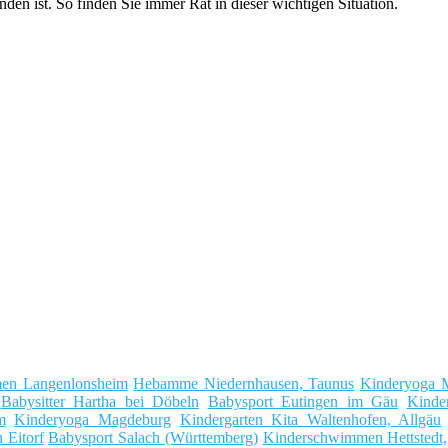
n ist. So finden Sie immer Rat in dieser wichtigen Situation.
en Langenlonsheim
Hebamme Niedernhausen, Taunus
Kinderyoga 
Babysitter Hartha bei Döbeln
Babysport Eutingen im Gäu
Kinde
m
Kinderyoga Magdeburg
Kindergarten Kita Waltenhofen, Allgäu
Eitorf
Babysport Salach (Württemberg)
Kinderschwimmen Hettstedt,