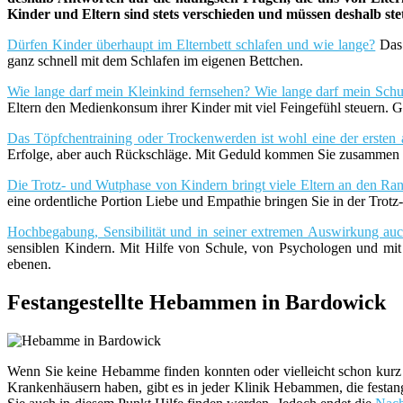
Kinder und Eltern sind stets verschieden und müssen deshalb st
Dürfen Kinder überhaupt im Elternbett schlafen und wie lange?
Das 
ganz schnell mit dem Schlafen im eigenen Bettchen.
Wie lange darf mein Kleinkind fernsehen? Wie lange darf mein Schu
Eltern den Medienkonsum ihrer Kinder mit viel Feingefühl steuern. G
Das Töpfchentraining oder Trockenwerden ist wohl eine der ersten 
Erfolge, aber auch Rückschläge. Mit Geduld kommen Sie zusammen m
Die Trotz- und Wutphase von Kindern bringt viele Eltern an den Rand
eine ordentliche Portion Liebe und Empathie bringen Sie in der Trot
Hochbegabung, Sensibilität und in seiner extremen Auswirkung a
sensiblen Kindern. Mit Hilfe von Schule, von Psychologen und mi
ebenen.
Festangestellte Hebammen in Bardowick
Wenn Sie keine Hebamme finden konnten oder vielleicht schon kurz 
Krankenhäusern haben, gibt es in jeder Klinik Hebammen, die festang