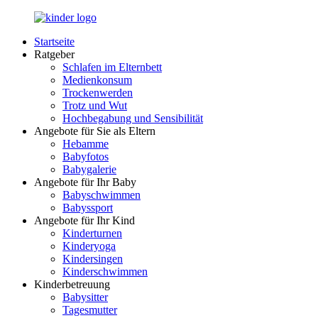
Zurück
zum
Startseite
Inhalt
LuckyKids.de
Das
Ratgeber
Portal
Schlafen im Elternbett
für
Medienkonsum
Ihren
Trockenwerden
Nachwuchs
Trotz und Wut
Hochbegabung und Sensibilität
Angebote für Sie als Eltern
Hebamme
Babyfotos
Babygalerie
Angebote für Ihr Baby
Babyschwimmen
Babyssport
Angebote für Ihr Kind
Kinderturnen
Kinderyoga
Kindersingen
Kinderschwimmen
Kinderbetreuung
Babysitter
Tagesmutter