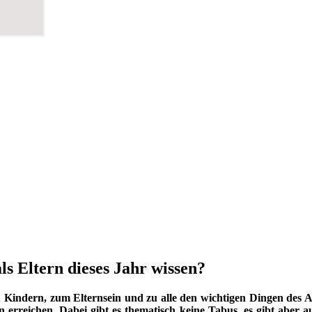
ls Eltern dieses Jahr wissen?
indern, zum Elternsein und zu alle den wichtigen Dingen des Au
 erreichen. Dabei gibt es thematisch keine Tabus, es gibt aber a