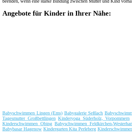
beenden, wenn eine starke Bindung zwischen Mutter und Kind vorhande
Angebote für Kinder in Ihrer Nähe:
Babyschwimmen Lingen (Ems)
Babygalerie Seßlach
Babyschwimm
Tagesmutter Großbettlingen
Kinderyoga Süderholz, Vorpommern
Kinderschwimmen Obing
Babyschwimmen Feldkirchen-Westerha
Babybasar Hagenow
Kindergarten Kita Perleberg
Kinderschwimmen 