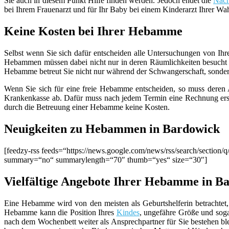
Sie auch in diesem Punkt Hilfe finden werden. Jedoch endet die
Nach
bei Ihrem Frauenarzt und für Ihr Baby bei einem Kinderarzt Ihrer Wa
Keine Kosten bei Ihrer Hebamme
Selbst wenn Sie sich dafür entscheiden alle Untersuchungen von Ihr
Hebammen müssen dabei nicht nur in deren Räumlichkeiten besucht 
Hebamme betreut Sie nicht nur während der Schwangerschaft, sondern g
Wenn Sie sich für eine freie Hebamme entscheiden, so muss deren Ar
Krankenkasse ab. Dafür muss nach jedem Termin eine Rechnung erste
durch die Betreuung einer Hebamme keine Kosten.
Neuigkeiten zu Hebammen in Bardowick
[feedzy-rss feeds=“https://news.google.com/news/rss/search/sect
summary=“no“ summarylength=“70″ thumb=“yes“ size=“30″]
Vielfältige Angebote Ihrer Hebamme in B
Eine Hebamme wird von den meisten als Geburtshelferin betrachtet, 
Hebamme kann die Position Ihres
Kindes
, ungefähre Größe und sog
nach dem Wochenbett weiter als Ansprechpartner für Sie bestehen b