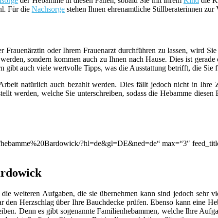
sorge
der Hebamme in diesen Fällen, sobald Sie mit Ihrem
Kind
die Kl
hl. Für die
Nachsorge
stehen Ihnen ehrenamtliche Stillberaterinnen zur
er Frauenärztin oder Ihrem Frauenarzt durchführen zu lassen, wird S
werden, sondern kommen auch zu Ihnen nach Hause. Dies ist gerade d
ibt auch viele wertvolle Tipps, was die Ausstattung betrifft, die Sie f
beit natürlich auch bezahlt werden. Dies fällt jedoch nicht in Ihre
llt werden, welche Sie unterschreiben, sodass die Hebamme diesen B
ion/q/hebamme%20Bardowick/?hl=de&gl=DE&ned=de“ max=“3″ feed_titl
ardowick
die weiteren Aufgaben, die sie übernehmen kann sind jedoch sehr viel
ar den Herzschlag über Ihre Bauchdecke prüfen. Ebenso kann eine 
leiben. Denn es gibt sogenannte Familienhebammen, welche Ihre Aufga