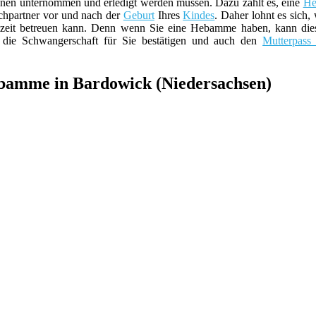
nen unternommen und erledigt werden müssen. Dazu zählt es, eine
H
echpartner vor und nach der
Geburt
Ihres
Kindes
. Daher lohnt es sich,
zeit betreuen kann. Denn wenn Sie eine Hebamme haben, kann diese 
ie Schwangerschaft für Sie bestätigen und auch den
Mutterpass 
ebamme in Bardowick (Niedersachsen)