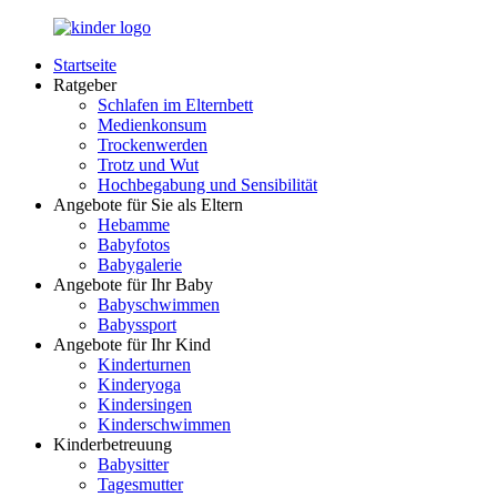
Zurück
zum
Startseite
Inhalt
LuckyKids.de
Das
Ratgeber
Portal
Schlafen im Elternbett
für
Medienkonsum
Ihren
Trockenwerden
Nachwuchs
Trotz und Wut
Hochbegabung und Sensibilität
Angebote für Sie als Eltern
Hebamme
Babyfotos
Babygalerie
Angebote für Ihr Baby
Babyschwimmen
Babyssport
Angebote für Ihr Kind
Kinderturnen
Kinderyoga
Kindersingen
Kinderschwimmen
Kinderbetreuung
Babysitter
Tagesmutter