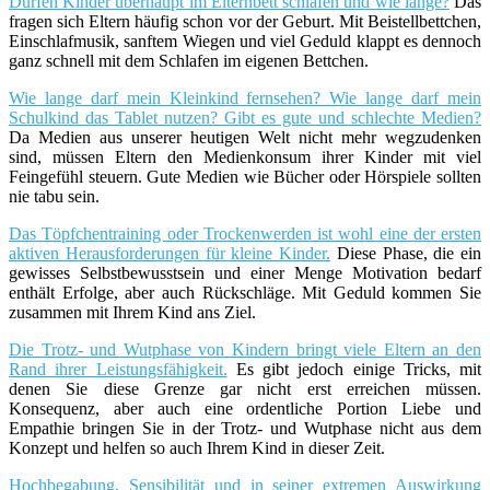
Dürfen Kinder überhaupt im Elternbett schlafen und wie lange?
Das
fragen sich Eltern häufig schon vor der Geburt. Mit Beistellbettchen,
Einschlafmusik, sanftem Wiegen und viel Geduld klappt es dennoch
ganz schnell mit dem Schlafen im eigenen Bettchen.
Wie lange darf mein Kleinkind fernsehen? Wie lange darf mein
Schulkind das Tablet nutzen? Gibt es gute und schlechte Medien?
Da Medien aus unserer heutigen Welt nicht mehr wegzudenken
sind, müssen Eltern den Medienkonsum ihrer Kinder mit viel
Feingefühl steuern. Gute Medien wie Bücher oder Hörspiele sollten
nie tabu sein.
Das Töpfchentraining oder Trockenwerden ist wohl eine der ersten
aktiven Herausforderungen für kleine Kinder.
Diese Phase, die ein
gewisses Selbstbewusstsein und einer Menge Motivation bedarf
enthält Erfolge, aber auch Rückschläge. Mit Geduld kommen Sie
zusammen mit Ihrem Kind ans Ziel.
Die Trotz- und Wutphase von Kindern bringt viele Eltern an den
Rand ihrer Leistungsfähigkeit.
Es gibt jedoch einige Tricks, mit
denen Sie diese Grenze gar nicht erst erreichen müssen.
Konsequenz, aber auch eine ordentliche Portion Liebe und
Empathie bringen Sie in der Trotz- und Wutphase nicht aus dem
Konzept und helfen so auch Ihrem Kind in dieser Zeit.
Hochbegabung, Sensibilität und in seiner extremen Auswirkung