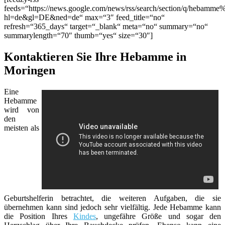
feeds=“https://news.google.com/news/rss/search/section/q/hebamm
hl=de&gl=DE&ned=de“ max=“3″ feed_title=“no“
refresh=“365_days“ target=“_blank“ meta=“no“ summary=“no“
summarylength=“70″ thumb=“yes“ size=“30″]
Kontaktieren Sie Ihre Hebamme in
Moringen
Eine
Hebamme
wird von
den
meisten als
Geburtshelferin betrachtet, die weiteren Aufgaben, die sie
übernehmen kann sind jedoch sehr vielfältig. Jede Hebamme kann
die Position Ihres
Kindes
, ungefähre Größe und sogar den