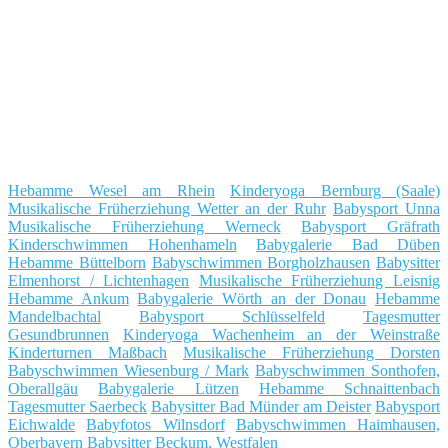
Hebamme Wesel am Rhein
Kinderyoga Bernburg (Saale)
Musikalische Früherziehung Wetter an der Ruhr
Babysport Unna
Musikalische Früherziehung Werneck
Babysport Gräfrath
Kinderschwimmen Hohenhameln
Babygalerie Bad Düben
Hebamme Büttelborn
Babyschwimmen Borgholzhausen
Babysitter
Elmenhorst / Lichtenhagen
Musikalische Früherziehung Leisnig
Hebamme Ankum
Babygalerie Wörth an der Donau
Hebamme
Mandelbachtal
Babysport Schlüsselfeld
Tagesmutter
Gesundbrunnen
Kinderyoga Wachenheim an der Weinstraße
Kinderturnen Maßbach
Musikalische Früherziehung Dorsten
Babyschwimmen Wiesenburg / Mark
Babyschwimmen Sonthofen,
Oberallgäu
Babygalerie Lützen
Hebamme Schnaittenbach
Tagesmutter Saerbeck
Babysitter Bad Münder am Deister
Babysport
Eichwalde
Babyfotos Wilnsdorf
Babyschwimmen Haimhausen,
Oberbayern
Babysitter Beckum, Westfalen