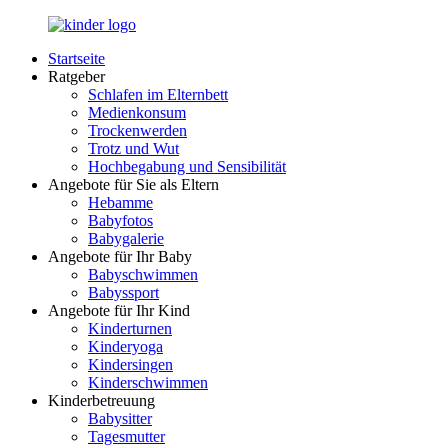
Zurück
zum
Startseite
Inhalt
LuckyKids.de
Das
Ratgeber
Portal
Schlafen im Elternbett
für
Medienkonsum
Ihren
Trockenwerden
Nachwuchs
Trotz und Wut
Hochbegabung und Sensibilität
Angebote für Sie als Eltern
Hebamme
Babyfotos
Babygalerie
Angebote für Ihr Baby
Babyschwimmen
Babyssport
Angebote für Ihr Kind
Kinderturnen
Kinderyoga
Kindersingen
Kinderschwimmen
Kinderbetreuung
Babysitter
Tagesmutter