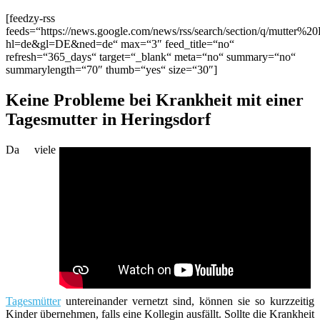
[feedzy-rss
feeds=“https://news.google.com/news/rss/search/section/q/mutter%20
hl=de&gl=DE&ned=de“ max=“3″ feed_title=“no“
refresh=“365_days“ target=“_blank“ meta=“no“ summary=“no“
summarylength=“70″ thumb=“yes“ size=“30″]
Keine Probleme bei Krankheit mit einer
Tagesmutter in Heringsdorf
Da viele
Tagesmütter
untereinander vernetzt sind, können sie so kurzzeitig
Kinder übernehmen, falls eine Kollegin ausfällt. Sollte die Krankheit