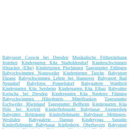
Babysport Coswig bei Dresden
Musikalische Früherziehung
Jestetten
Kindergarten Kita Stadtoldendorf
Kinderschwimmen
Hitzacker (Elbe)
Kinderturnen Plochingen
Tagesmutter Ettlingen
Babyschwimmen Nonnweiler
Kinderturnen Tauche
Babysport
Ehrang
Babyschwimmen Lehrte bei Hannover
Babysport Bad
Nenndorf
Babyfotos Poppelsdorf
Babygalerie Waldbröl
Kindergarten Kita Sersheim
Kindergarten Kita Eibau
Babysitter
Kreischa bei Dresden
Kindergarten Kita Niederer Fläming
Babyschwimmen Hilpoltstein, Mittelfranken
Tagesmutter
Eschweiler, Rheinland
Tagesmutter Bellheim
Kindergarten Kita
Hüls bei Krefeld
Kinderflohmarkt Babybasar Ammersbek
Babysitter Brötzingen
Kinderflohmarkt Babybasar Mettingen,
Westfalen
Babygalerie Dargun
Kinderyoga Sassnitz
Kinderflohmarkt Babybasar Kipfenberg, Oberbayern
Babysport