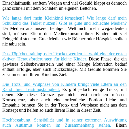
Einschlafmusik, sanftem Wiegen und viel Geduld klappt es dennoch
ganz schnell mit dem Schlafen im eigenen Bettchen.
Wie lange darf mein Kleinkind fernsehen? Wie lange darf mein
Schulkind das Tablet nutzen? Gibt es gute und schlechte Medien?
Da Medien aus unserer heutigen Welt nicht mehr wegzudenken
sind, müssen Eltern den Medienkonsum ihrer Kinder mit viel
Feingefühl steuern. Gute Medien wie Bücher oder Hörspiele sollten
nie tabu sein.
Das Töpfchentraining oder Trockenwerden ist wohl eine der ersten
aktiven Herausforderungen für kleine Kinder.
Diese Phase, die ein
gewisses Selbstbewusstsein und einer Menge Motivation bedarf
enthält Erfolge, aber auch Rückschläge. Mit Geduld kommen Sie
zusammen mit Ihrem Kind ans Ziel.
Die Trotz- und Wutphase von Kindern bringt viele Eltern an den
Rand ihrer Leistungsfähigkeit.
Es gibt jedoch einige Tricks, mit
denen Sie diese Grenze gar nicht erst erreichen müssen.
Konsequenz, aber auch eine ordentliche Portion Liebe und
Empathie bringen Sie in der Trotz- und Wutphase nicht aus dem
Konzept und helfen so auch Ihrem Kind in dieser Zeit.
Hochbegabung, Sensibilität und in seiner extremen Auswirkung
auch Autismus können im Zusammenhang stehen.
Eltern