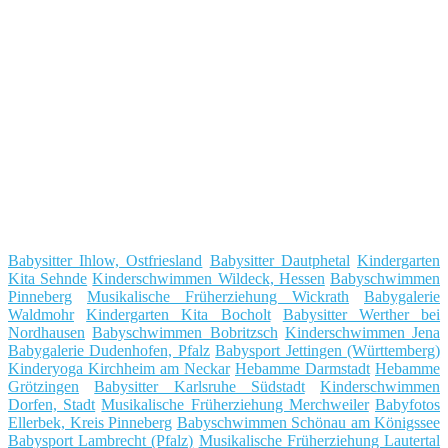
Babysitter Ihlow, Ostfriesland
Babysitter Dautphetal
Kindergarten
Kita Sehnde
Kinderschwimmen Wildeck, Hessen
Babyschwimmen
Pinneberg
Musikalische Früherziehung Wickrath
Babygalerie
Waldmohr
Kindergarten Kita Bocholt
Babysitter Werther bei
Nordhausen
Babyschwimmen Bobritzsch
Kinderschwimmen Jena
Babygalerie Dudenhofen, Pfalz
Babysport Jettingen (Württemberg)
Kinderyoga Kirchheim am Neckar
Hebamme Darmstadt
Hebamme
Grötzingen
Babysitter Karlsruhe Südstadt
Kinderschwimmen
Dorfen, Stadt
Musikalische Früherziehung Merchweiler
Babyfotos
Ellerbek, Kreis Pinneberg
Babyschwimmen Schönau am Königssee
Babysport Lambrecht (Pfalz)
Musikalische Früherziehung Lautertal