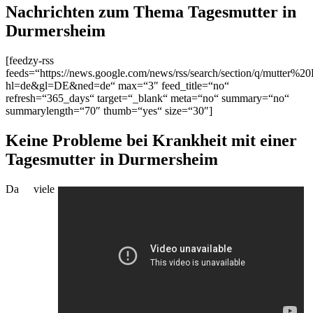
Nachrichten zum Thema Tagesmutter in
Durmersheim
[feedzy-rss
feeds=“https://news.google.com/news/rss/search/section/q/mutter%2
hl=de&gl=DE&ned=de“ max=“3″ feed_title=“no“
refresh=“365_days“ target=“_blank“ meta=“no“ summary=“no“
summarylength=“70″ thumb=“yes“ size=“30″]
Keine Probleme bei Krankheit mit einer
Tagesmutter in Durmersheim
Da viele