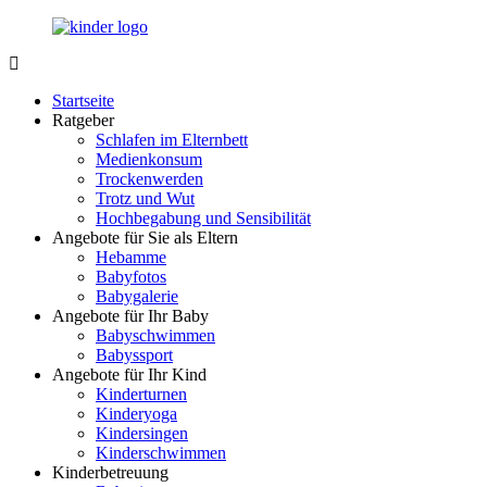
Zurück
zum
Inhalt
LuckyKids.de
Das
Portal
Startseite
für
Ratgeber
Ihren
Schlafen im Elternbett
Nachwuchs
Medienkonsum
Trockenwerden
Trotz und Wut
Hochbegabung und Sensibilität
Angebote für Sie als Eltern
Hebamme
Babyfotos
Babygalerie
Angebote für Ihr Baby
Babyschwimmen
Babyssport
Angebote für Ihr Kind
Kinderturnen
Kinderyoga
Kindersingen
Kinderschwimmen
Kinderbetreuung