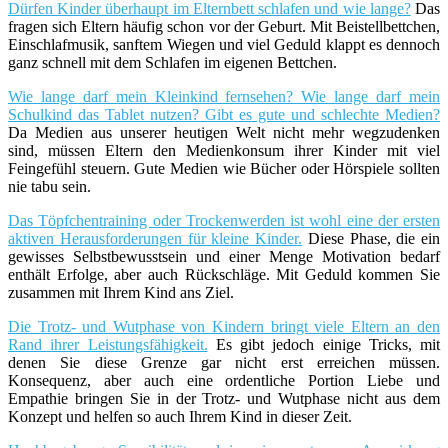
Dürfen Kinder überhaupt im Elternbett schlafen und wie lange?
Das
fragen sich Eltern häufig schon vor der Geburt. Mit Beistellbettchen,
Einschlafmusik, sanftem Wiegen und viel Geduld klappt es dennoch
ganz schnell mit dem Schlafen im eigenen Bettchen.
Wie lange darf mein Kleinkind fernsehen? Wie lange darf mein
Schulkind das Tablet nutzen? Gibt es gute und schlechte Medien?
Da Medien aus unserer heutigen Welt nicht mehr wegzudenken
sind, müssen Eltern den Medienkonsum ihrer Kinder mit viel
Feingefühl steuern. Gute Medien wie Bücher oder Hörspiele sollten
nie tabu sein.
Das Töpfchentraining oder Trockenwerden ist wohl eine der ersten
aktiven Herausforderungen für kleine Kinder.
Diese Phase, die ein
gewisses Selbstbewusstsein und einer Menge Motivation bedarf
enthält Erfolge, aber auch Rückschläge. Mit Geduld kommen Sie
zusammen mit Ihrem Kind ans Ziel.
Die Trotz- und Wutphase von Kindern bringt viele Eltern an den
Rand ihrer Leistungsfähigkeit.
Es gibt jedoch einige Tricks, mit
denen Sie diese Grenze gar nicht erst erreichen müssen.
Konsequenz, aber auch eine ordentliche Portion Liebe und
Empathie bringen Sie in der Trotz- und Wutphase nicht aus dem
Konzept und helfen so auch Ihrem Kind in dieser Zeit.