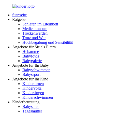
Zurück
zum
Startseite
Inhalt
LuckyKids.de
Das
Ratgeber
Portal
Schlafen im Elternbett
für
Medienkonsum
Ihren
Trockenwerden
Nachwuchs
Trotz und Wut
Hochbegabung und Sensibilität
Angebote für Sie als Eltern
Hebamme
Babyfotos
Babygalerie
Angebote für Ihr Baby
Babyschwimmen
Babyssport
Angebote für Ihr Kind
Kinderturnen
Kinderyoga
Kindersingen
Kinderschwimmen
Kinderbetreuung
Babysitter
Tagesmutter