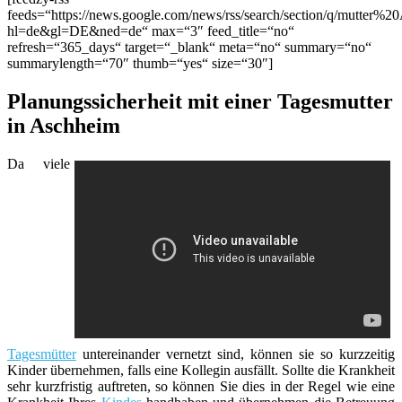
feeds=“https://news.google.com/news/rss/search/section/q/mutter%2
hl=de&gl=DE&ned=de“ max=“3″ feed_title=“no“
refresh=“365_days“ target=“_blank“ meta=“no“ summary=“no“
summarylength=“70″ thumb=“yes“ size=“30″]
Planungssicherheit mit einer Tagesmutter
in Aschheim
Da viele
Tagesmütter
untereinander vernetzt sind, können sie so kurzzeitig
Kinder übernehmen, falls eine Kollegin ausfällt. Sollte die Krankheit
sehr kurzfristig auftreten, so können Sie dies in der Regel wie eine