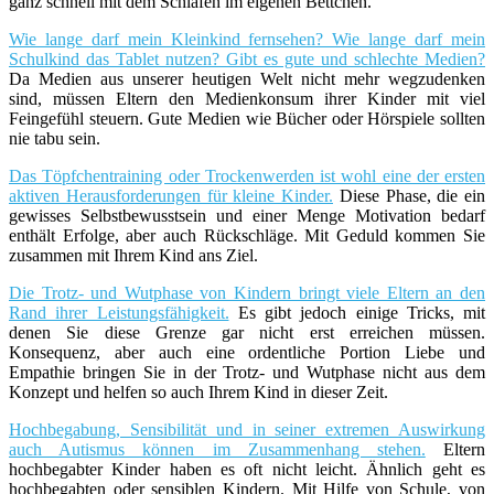
ganz schnell mit dem Schlafen im eigenen Bettchen.
Wie lange darf mein Kleinkind fernsehen? Wie lange darf mein
Schulkind das Tablet nutzen? Gibt es gute und schlechte Medien?
Da Medien aus unserer heutigen Welt nicht mehr wegzudenken
sind, müssen Eltern den Medienkonsum ihrer Kinder mit viel
Feingefühl steuern. Gute Medien wie Bücher oder Hörspiele sollten
nie tabu sein.
Das Töpfchentraining oder Trockenwerden ist wohl eine der ersten
aktiven Herausforderungen für kleine Kinder.
Diese Phase, die ein
gewisses Selbstbewusstsein und einer Menge Motivation bedarf
enthält Erfolge, aber auch Rückschläge. Mit Geduld kommen Sie
zusammen mit Ihrem Kind ans Ziel.
Die Trotz- und Wutphase von Kindern bringt viele Eltern an den
Rand ihrer Leistungsfähigkeit.
Es gibt jedoch einige Tricks, mit
denen Sie diese Grenze gar nicht erst erreichen müssen.
Konsequenz, aber auch eine ordentliche Portion Liebe und
Empathie bringen Sie in der Trotz- und Wutphase nicht aus dem
Konzept und helfen so auch Ihrem Kind in dieser Zeit.
Hochbegabung, Sensibilität und in seiner extremen Auswirkung
auch Autismus können im Zusammenhang stehen.
Eltern
hochbegabter Kinder haben es oft nicht leicht. Ähnlich geht es
hochbegabten oder sensiblen Kindern. Mit Hilfe von Schule, von