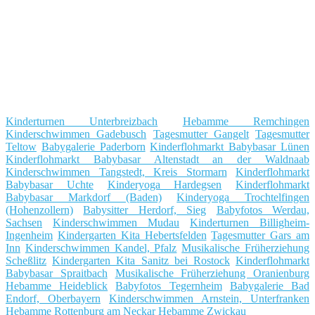
Kinderturnen Unterbreizbach
Hebamme Remchingen
Kinderschwimmen Gadebusch
Tagesmutter Gangelt
Tagesmutter
Teltow
Babygalerie Paderborn
Kinderflohmarkt Babybasar Lünen
Kinderflohmarkt Babybasar Altenstadt an der Waldnaab
Kinderschwimmen Tangstedt, Kreis Stormarn
Kinderflohmarkt
Babybasar Uchte
Kinderyoga Hardegsen
Kinderflohmarkt
Babybasar Markdorf (Baden)
Kinderyoga Trochtelfingen
(Hohenzollern)
Babysitter Herdorf, Sieg
Babyfotos Werdau,
Sachsen
Kinderschwimmen Mudau
Kinderturnen Billigheim-
Ingenheim
Kindergarten Kita Hebertsfelden
Tagesmutter Gars am
Inn
Kinderschwimmen Kandel, Pfalz
Musikalische Früherziehung
Scheßlitz
Kindergarten Kita Sanitz bei Rostock
Kinderflohmarkt
Babybasar Spraitbach
Musikalische Früherziehung Oranienburg
Hebamme Heideblick
Babyfotos Tegernheim
Babygalerie Bad
Endorf, Oberbayern
Kinderschwimmen Arnstein, Unterfranken
Hebamme Rottenburg am Neckar
Hebamme Zwickau