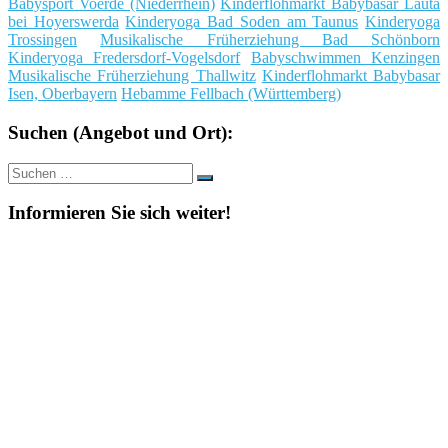
Babysport Voerde (Niederrhein)
Kinderflohmarkt Babybasar Lauta
bei Hoyerswerda
Kinderyoga Bad Soden am Taunus
Kinderyoga
Trossingen
Musikalische Früherziehung Bad Schönborn
Kinderyoga Fredersdorf-Vogelsdorf
Babyschwimmen Kenzingen
Musikalische Früherziehung Thallwitz
Kinderflohmarkt Babybasar
Isen, Oberbayern
Hebamme Fellbach (Württemberg)
Suchen (Angebot und Ort):
Suche
Suchen
nach:
Informieren Sie sich weiter!