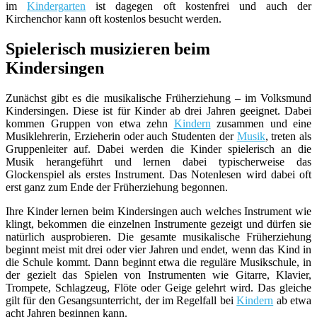
im
Kindergarten
ist dagegen oft kostenfrei und auch der
Kirchenchor kann oft kostenlos besucht werden.
Spielerisch musizieren beim
Kindersingen
Zunächst gibt es die musikalische Früherziehung – im Volksmund
Kindersingen. Diese ist für Kinder ab drei Jahren geeignet. Dabei
kommen Gruppen von etwa zehn
Kindern
zusammen und eine
Musiklehrerin, Erzieherin oder auch Studenten der
Musik
, treten als
Gruppenleiter auf. Dabei werden die Kinder spielerisch an die
Musik herangeführt und lernen dabei typischerweise das
Glockenspiel als erstes Instrument. Das Notenlesen wird dabei oft
erst ganz zum Ende der Früherziehung begonnen.
Ihre Kinder lernen beim Kindersingen auch welches Instrument wie
klingt, bekommen die einzelnen Instrumente gezeigt und dürfen sie
natürlich ausprobieren. Die gesamte musikalische Früherziehung
beginnt meist mit drei oder vier Jahren und endet, wenn das Kind in
die Schule kommt. Dann beginnt etwa die reguläre Musikschule, in
der gezielt das Spielen von Instrumenten wie Gitarre, Klavier,
Trompete, Schlagzeug, Flöte oder Geige gelehrt wird. Das gleiche
gilt für den Gesangsunterricht, der im Regelfall bei
Kindern
ab etwa
acht Jahren beginnen kann.