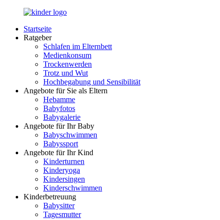
Zurück
zum
Startseite
Inhalt
LuckyKids.de
Das
Ratgeber
Portal
Schlafen im Elternbett
für
Medienkonsum
Ihren
Trockenwerden
Nachwuchs
Trotz und Wut
Hochbegabung und Sensibilität
Angebote für Sie als Eltern
Hebamme
Babyfotos
Babygalerie
Angebote für Ihr Baby
Babyschwimmen
Babyssport
Angebote für Ihr Kind
Kinderturnen
Kinderyoga
Kindersingen
Kinderschwimmen
Kinderbetreuung
Babysitter
Tagesmutter