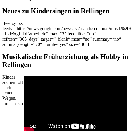
Neues zu Kindersingen in Rellingen
[feedzy-rss
feeds=“https://news.google.com/news/rss/search/section/q/musik%20
hl=de&gl=DE&ned=de“ max=“3″ feed_title=“no“
refresh=“365_days“ target=“_blank“ meta=“no“ summary=“no“
summarylength=“70″ thumb=“yes“ size=“30″]
Musikalische Früherziehung als Hobby in
Rellingen
Kinder
suchen oft
nach
neuen
Wegen,
um sich