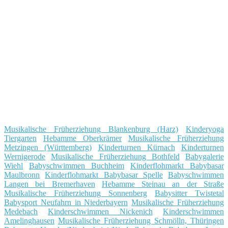
Musikalische Früherziehung Blankenburg (Harz)
Kinderyoga
Tiergarten
Hebamme Oberkrämer
Musikalische Früherziehung
Metzingen (Württemberg)
Kinderturnen Kürnach
Kinderturnen
Wernigerode
Musikalische Früherziehung Bothfeld
Babygalerie
Wiehl
Babyschwimmen Buchheim
Kinderflohmarkt Babybasar
Maulbronn
Kinderflohmarkt Babybasar Spelle
Babyschwimmen
Langen bei Bremerhaven
Hebamme Steinau an der Straße
Musikalische Früherziehung Sonnenberg
Babysitter Twistetal
Babysport Neufahrn in Niederbayern
Musikalische Früherziehung
Medebach
Kinderschwimmen Nickenich
Kinderschwimmen
Amelinghausen
Musikalische Früherziehung Schmölln, Thüringen