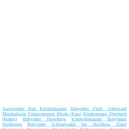
Tagesmutter Bad Klosterlausnitz
Babysitter Fürth, Odenwald
Musikalische Früherziehung Rhede (Ems)
Kinderturnen Eberbach
(Baden)
Babysitter Havelberg
Kinderflohmarkt Babybasar
Hardegsen
Babysitter Schönewalde bei Herzberg, Elster