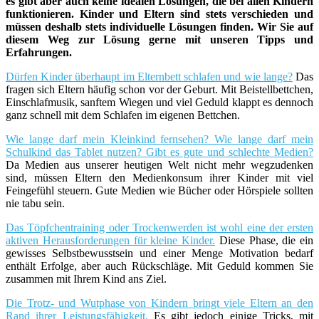
es gibt aber auch keine idealen Lösungen, die bei allen Kindern
funktionieren. Kinder und Eltern sind stets verschieden und
müssen deshalb stets individuelle Lösungen finden. Wir Sie auf
diesem Weg zur Lösung gerne mit unseren Tipps und
Erfahrungen.
Dürfen Kinder überhaupt im Elternbett schlafen und wie lange?
Das
fragen sich Eltern häufig schon vor der Geburt. Mit Beistellbettchen,
Einschlafmusik, sanftem Wiegen und viel Geduld klappt es dennoch
ganz schnell mit dem Schlafen im eigenen Bettchen.
Wie lange darf mein Kleinkind fernsehen? Wie lange darf mein
Schulkind das Tablet nutzen? Gibt es gute und schlechte Medien?
Da Medien aus unserer heutigen Welt nicht mehr wegzudenken
sind, müssen Eltern den Medienkonsum ihrer Kinder mit viel
Feingefühl steuern. Gute Medien wie Bücher oder Hörspiele sollten
nie tabu sein.
Das Töpfchentraining oder Trockenwerden ist wohl eine der ersten
aktiven Herausforderungen für kleine Kinder.
Diese Phase, die ein
gewisses Selbstbewusstsein und einer Menge Motivation bedarf
enthält Erfolge, aber auch Rückschläge. Mit Geduld kommen Sie
zusammen mit Ihrem Kind ans Ziel.
Die Trotz- und Wutphase von Kindern bringt viele Eltern an den
Rand ihrer Leistungsfähigkeit.
Es gibt jedoch einige Tricks, mit