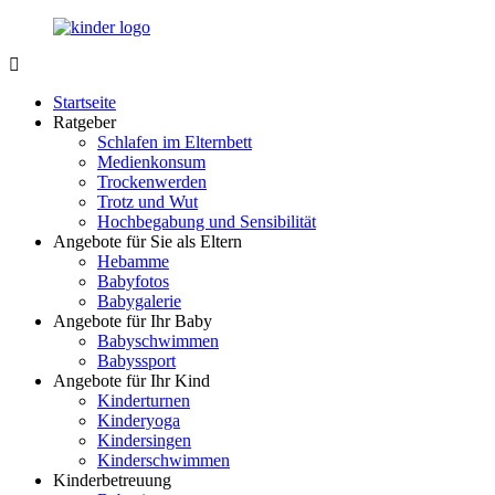
Zurück
zum
Inhalt
LuckyKids.de
Das
Portal
Startseite
für
Ratgeber
Ihren
Schlafen im Elternbett
Nachwuchs
Medienkonsum
Trockenwerden
Trotz und Wut
Hochbegabung und Sensibilität
Angebote für Sie als Eltern
Hebamme
Babyfotos
Babygalerie
Angebote für Ihr Baby
Babyschwimmen
Babyssport
Angebote für Ihr Kind
Kinderturnen
Kinderyoga
Kindersingen
Kinderschwimmen
Kinderbetreuung