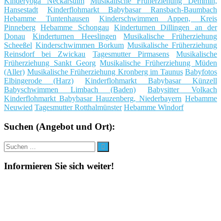
Kinderyoga Neckarsulm
Musikalische Früherziehung Demmin,
Hansestadt
Kinderflohmarkt Babybasar Ransbach-Baumbach
Hebamme Tuntenhausen
Kinderschwimmen Appen, Kreis
Pinneberg
Hebamme Schongau
Kinderturnen Dillingen an der
Donau
Kinderturnen Heeslingen
Musikalische Früherziehung
Scheeßel
Kinderschwimmen Borkum
Musikalische Früherziehung
Reinsdorf bei Zwickau
Tagesmutter Pirmasens
Musikalische
Früherziehung Sankt Georg
Musikalische Früherziehung Müden
(Aller)
Musikalische Früherziehung Kronberg im Taunus
Babyfotos
Elbingerode (Harz)
Kinderflohmarkt Babybasar Künzell
Babyschwimmen Limbach (Baden)
Babysitter Volkach
Kinderflohmarkt Babybasar Hauzenberg, Niederbayern
Hebamme
Neuwied
Tagesmutter Rotthalmünster
Hebamme Windorf
Suchen (Angebot und Ort):
Suche
Suchen
nach:
Informieren Sie sich weiter!