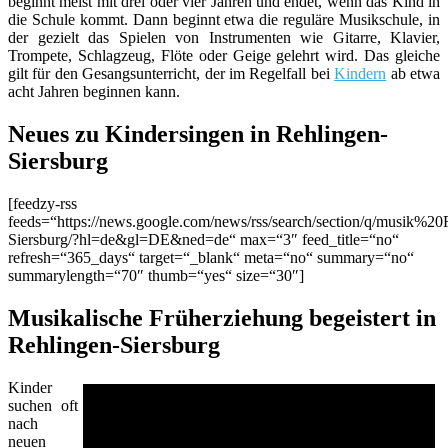
beginnt meist mit drei oder vier Jahren und endet, wenn das Kind in
die Schule kommt. Dann beginnt etwa die reguläre Musikschule, in
der gezielt das Spielen von Instrumenten wie Gitarre, Klavier,
Trompete, Schlagzeug, Flöte oder Geige gelehrt wird. Das gleiche
gilt für den Gesangsunterricht, der im Regelfall bei
Kindern
ab etwa
acht Jahren beginnen kann.
Neues zu Kindersingen in Rehlingen-
Siersburg
[feedzy-rss
feeds=“https://news.google.com/news/rss/search/section/q/musik%20
Siersburg/?hl=de&gl=DE&ned=de“ max=“3″ feed_title=“no“
refresh=“365_days“ target=“_blank“ meta=“no“ summary=“no“
summarylength=“70″ thumb=“yes“ size=“30″]
Musikalische Früherziehung begeistert in
Rehlingen-Siersburg
Kinder
suchen oft
nach
neuen