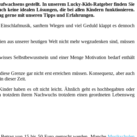
fwachsens gestellt. In unserem Lucky-Kids-Ratgeber finden Sie
uch keine idealen Lösungen, die bei allen Kindern funktionieren.
ung gerne mit unseren Tipps und Erfahrungen.
n, Einschlafmusik, sanftem Wiegen und viel Geduld klappt es dennoch
n aus unserer heutigen Welt nicht mehr wegzudenken sind, müssen
wisses Selbstbewusstsein und einer Menge Motivation bedarf enthält
 diese Grenze gar nicht erst erreichen müssen. Konsequenz, aber auch
n dieser Zeit.
inder haben es oft nicht leicht. Ähnlich geht es hochbegabten oder
ern trotzdem ihrem Nachwuchs trotzdem einen geordneten Lebensweg
hen Betrag von 15 bis 50 Euro gemacht werden. Manche
Musikschulen