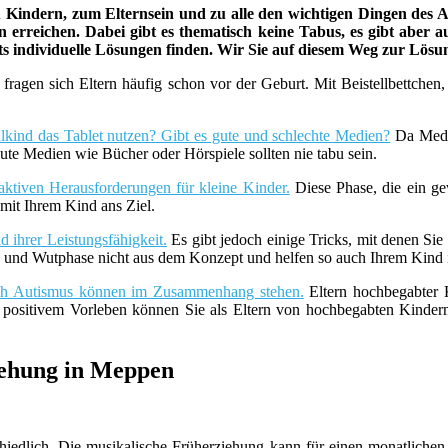
indern, zum Elternsein und zu alle den wichtigen Dingen des Au
 erreichen. Dabei gibt es thematisch keine Tabus, es gibt aber a
ets individuelle Lösungen finden. Wir Sie auf diesem Weg zur Lös
fragen sich Eltern häufig schon vor der Geburt. Mit Beistellbettche
lkind das Tablet nutzen? Gibt es gute und schlechte Medien?
Da Medie
ute Medien wie Bücher oder Hörspiele sollten nie tabu sein.
aktiven Herausforderungen für kleine Kinder.
Diese Phase, die ein ge
it Ihrem Kind ans Ziel.
 ihrer Leistungsfähigkeit.
Es gibt jedoch einige Tricks, mit denen Sie
z- und Wutphase nicht aus dem Konzept und helfen so auch Ihrem Kind i
uch Autismus können im Zusammenhang stehen.
Eltern hochbegabter K
t positivem Vorleben können Sie als Eltern von hochbegabten Kind
iehung in Meppen
chiedlich. Die musikalische Früherziehung kann für einen monatlic