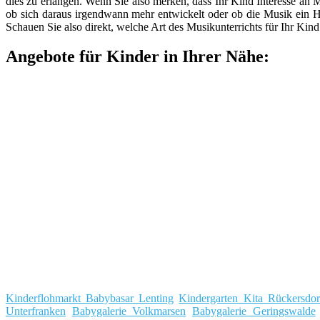
dies zu erlangen. Wenn Sie also merken, dass Ihr Kind Interesse an Mu
ob sich daraus irgendwann mehr entwickelt oder ob die Musik ein Ho
Schauen Sie also direkt, welche Art des Musikunterrichts für Ihr Kind
Angebote für Kinder in Ihrer Nähe:
Kinderflohmarkt Babybasar Lenting
Kindergarten Kita Rückersdorf
Unterfranken
Babygalerie Volkmarsen
Babygalerie Geringswalde