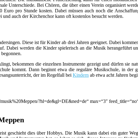
nale Unterschiede. Bei Chören, die über einen Verein organisiert werde
 40 Euro pro Stunde kosten. Dabei müssen auch noch die Anschaffung
ei und auch der Kirchenchor kann oft kostenlos besucht werden.
ndersingen. Diese ist für Kinder ab drei Jahren geeignet. Dabei kom
auf. Dabei werden die Kinder spielerisch an die Musik herangeführt und
g begonnen.
lingt, bekommen die einzelnen Instrumente gezeigt und dürfen sie nat
chule kommt. Dann beginnt etwa die reguläre Musikschule, in der ge
esangsunterricht, der im Regelfall bei
Kindern
ab etwa acht Jahren beg
tion/q/musik%20Meppen/?hl=de&gl=DE&ned=de“ max=“3″ feed_title=“n
n Meppen
st geschieht dies über Hobbys. Die Musik kann dabei ein guter Weg