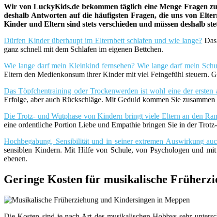
Wir von LuckyKids.de bekommen täglich eine Menge Fragen zu K
deshalb Antworten auf die häufigsten Fragen, die uns von Eltern
Kinder und Eltern sind stets verschieden und müssen deshalb st
Dürfen Kinder überhaupt im Elternbett schlafen und wie lange?
Das 
ganz schnell mit dem Schlafen im eigenen Bettchen.
Wie lange darf mein Kleinkind fernsehen? Wie lange darf mein Schu
Eltern den Medienkonsum ihrer Kinder mit viel Feingefühl steuern. G
Das Töpfchentraining oder Trockenwerden ist wohl eine der ersten 
Erfolge, aber auch Rückschläge. Mit Geduld kommen Sie zusammen m
Die Trotz- und Wutphase von Kindern bringt viele Eltern an den Rand
eine ordentliche Portion Liebe und Empathie bringen Sie in der Trot
Hochbegabung, Sensibilität und in seiner extremen Auswirkung a
sensiblen Kindern. Mit Hilfe von Schule, von Psychologen und mi
ebenen.
Geringe Kosten für musikalische Früherz
Die Kosten sind je nach Art des musikalischen Hobbys sehr unters