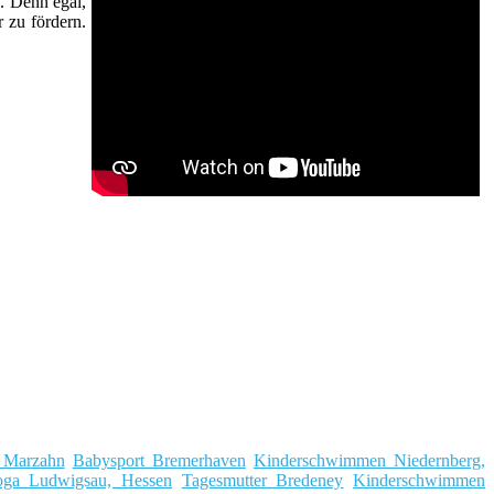
n. Denn egal,
 zu fördern.
 Marzahn
Babysport Bremerhaven
Kinderschwimmen Niedernberg,
oga Ludwigsau, Hessen
Tagesmutter Bredeney
Kinderschwimmen