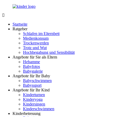
Zurück
zum
Inhalt
LuckyKids.de
Das
Portal
Startseite
für
Ratgeber
Ihren
Schlafen im Elternbett
Nachwuchs
Medienkonsum
Trockenwerden
Trotz und Wut
Hochbegabung und Sensibilität
Angebote für Sie als Eltern
Hebamme
Babyfotos
Babygalerie
Angebote für Ihr Baby
Babyschwimmen
Babyssport
Angebote für Ihr Kind
Kinderturnen
Kinderyoga
Kindersingen
Kinderschwimmen
Kinderbetreuung