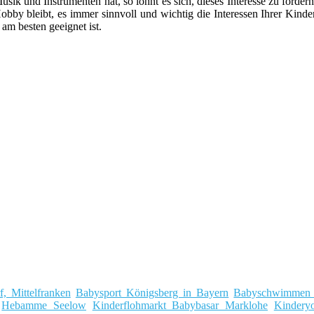
sik und Instrumenten hat, so lohnt es sich, dieses Interesse zu förder
bby bleibt, es immer sinnvoll und wichtig die Interessen Ihrer Kinder
 am besten geeignet ist.
, Mittelfranken
Babysport Königsberg in Bayern
Babyschwimmen
Hebamme Seelow
Kinderflohmarkt Babybasar Marklohe
Kindery