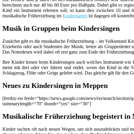
berechnen auch nur 40 bis 60 Euro pro Halbjahr. Dabei gibt es regio
Kind ein Instrument erlernen soll, so kann dies zwischen 10 und
musikalische Früherziehung im
Kindergarten
ist dagegen oft kostenfr
Musik in Gruppen beim Kindersingen
Zunächst gibt es die musikalische Früherziehung – im Volksmund Ki
Erzieherin oder auch Studenten der Musik, treten als Gruppenleiter 
Das Notenlesen wird dabei oft erst ganz zum Ende der Früherziehun
Ihre Kinder lernen beim Kindersingen auch welches Instrument wie k
meist mit drei oder vier Jahren und endet, wenn das Kind in die S
Schlagzeug, Flöte oder Geige gelehrt wird. Das gleiche gilt für den G
Neues zu Kindersingen in Meppen
[feedzy-rss feeds=“https://news.google.com/news/rss/search/sec
summarylength=“70″ thumb=“yes“ size=“30″]
Musikalische Früherziehung begeistert i
Kinder suchen oft nach neuen Wegen, um sich auszudrücken und mei