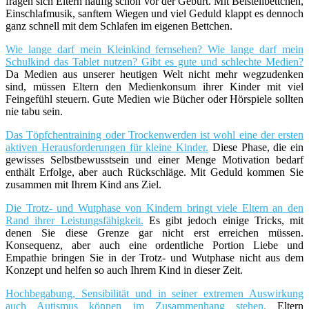
fragen sich Eltern häufig schon vor der Geburt. Mit Beistellbettchen,
Einschlafmusik, sanftem Wiegen und viel Geduld klappt es dennoch
ganz schnell mit dem Schlafen im eigenen Bettchen.
Wie lange darf mein Kleinkind fernsehen? Wie lange darf mein
Schulkind das Tablet nutzen? Gibt es gute und schlechte Medien?
Da Medien aus unserer heutigen Welt nicht mehr wegzudenken
sind, müssen Eltern den Medienkonsum ihrer Kinder mit viel
Feingefühl steuern. Gute Medien wie Bücher oder Hörspiele sollten
nie tabu sein.
Das Töpfchentraining oder Trockenwerden ist wohl eine der ersten
aktiven Herausforderungen für kleine Kinder.
Diese Phase, die ein
gewisses Selbstbewusstsein und einer Menge Motivation bedarf
enthält Erfolge, aber auch Rückschläge. Mit Geduld kommen Sie
zusammen mit Ihrem Kind ans Ziel.
Die Trotz- und Wutphase von Kindern bringt viele Eltern an den
Rand ihrer Leistungsfähigkeit.
Es gibt jedoch einige Tricks, mit
denen Sie diese Grenze gar nicht erst erreichen müssen.
Konsequenz, aber auch eine ordentliche Portion Liebe und
Empathie bringen Sie in der Trotz- und Wutphase nicht aus dem
Konzept und helfen so auch Ihrem Kind in dieser Zeit.
Hochbegabung, Sensibilität und in seiner extremen Auswirkung
auch Autismus können im Zusammenhang stehen.
Eltern