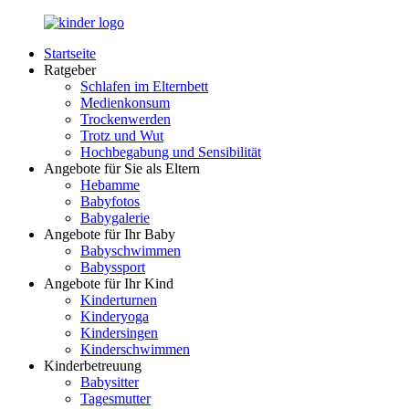
Zurück
zum
Startseite
Inhalt
LuckyKids.de
Das
Ratgeber
Portal
Schlafen im Elternbett
für
Medienkonsum
Ihren
Trockenwerden
Nachwuchs
Trotz und Wut
Hochbegabung und Sensibilität
Angebote für Sie als Eltern
Hebamme
Babyfotos
Babygalerie
Angebote für Ihr Baby
Babyschwimmen
Babyssport
Angebote für Ihr Kind
Kinderturnen
Kinderyoga
Kindersingen
Kinderschwimmen
Kinderbetreuung
Babysitter
Tagesmutter