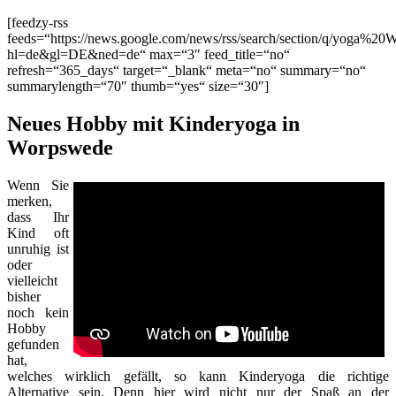
[feedzy-rss
feeds=“https://news.google.com/news/rss/search/section/q/yoga%20
hl=de&gl=DE&ned=de“ max=“3″ feed_title=“no“
refresh=“365_days“ target=“_blank“ meta=“no“ summary=“no“
summarylength=“70″ thumb=“yes“ size=“30″]
Neues Hobby mit Kinderyoga in
Worpswede
Wenn Sie
merken,
dass Ihr
Kind oft
unruhig ist
oder
vielleicht
bisher
noch kein
Hobby
gefunden
hat,
welches wirklich gefällt, so kann Kinderyoga die richtige
Alternative sein. Denn hier wird nicht nur der Spaß an der