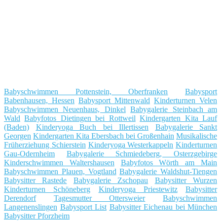
Babyschwimmen Pottenstein, Oberfranken
Babysport
Babenhausen, Hessen
Babysport Mittenwald
Kinderturnen Velen
Babyschwimmen Neuenhaus, Dinkel
Babygalerie Steinbach am
Wald
Babyfotos Dietingen bei Rottweil
Kindergarten Kita Lauf
(Baden)
Kinderyoga Buch bei Illertissen
Babygalerie Sankt
Georgen
Kindergarten Kita Ebersbach bei Großenhain
Musikalische
Früherziehung Schierstein
Kinderyoga Westerkappeln
Kinderturnen
Gau-Odernheim
Babygalerie Schmiedeberg, Osterzgebirge
Kinderschwimmen Waltershausen
Babyfotos Wörth am Main
Babyschwimmen Plauen, Vogtland
Babygalerie Waldshut-Tiengen
Babysitter Rastede
Babygalerie Zschopau
Babysitter Wurzen
Kinderturnen Schöneberg
Kinderyoga Priestewitz
Babysitter
Derendorf
Tagesmutter Ottersweier
Babyschwimmen
Langenenslingen
Babysport List
Babysitter Eichenau bei München
Babysitter Pforzheim