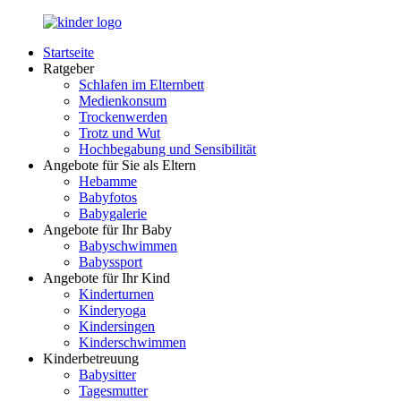
Zurück
zum
Startseite
Inhalt
LuckyKids.de
Das
Ratgeber
Portal
Schlafen im Elternbett
für
Medienkonsum
Ihren
Trockenwerden
Nachwuchs
Trotz und Wut
Hochbegabung und Sensibilität
Angebote für Sie als Eltern
Hebamme
Babyfotos
Babygalerie
Angebote für Ihr Baby
Babyschwimmen
Babyssport
Angebote für Ihr Kind
Kinderturnen
Kinderyoga
Kindersingen
Kinderschwimmen
Kinderbetreuung
Babysitter
Tagesmutter