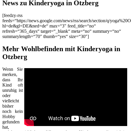
News zu Kinderyoga in Otzberg
[feedzy-rss
feeds=“https://news.google.com/news/rss/search/section/q/yoga%20O
hl=de&gl=DE&ned=de“ max=“3″ feed_title=“no“
refresh=“365_days“ target=“_blank“ meta=“no“ summary=“no“
summarylength=“70″ thumb=“yes“ size=“30″]
Mehr Wohlbefinden mit Kinderyoga in
Otzberg
Wenn Sie
merken,
dass Ihr
Kind oft
unruhig ist
oder
vielleicht
bisher
noch kein
Hobby
gefunden
hat,