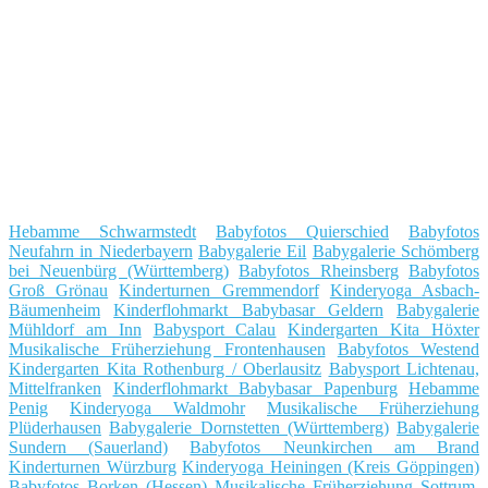
Hebamme Schwarmstedt
Babyfotos Quierschied
Babyfotos
Neufahrn in Niederbayern
Babygalerie Eil
Babygalerie Schömberg
bei Neuenbürg (Württemberg)
Babyfotos Rheinsberg
Babyfotos
Groß Grönau
Kinderturnen Gremmendorf
Kinderyoga Asbach-
Bäumenheim
Kinderflohmarkt Babybasar Geldern
Babygalerie
Mühldorf am Inn
Babysport Calau
Kindergarten Kita Höxter
Musikalische Früherziehung Frontenhausen
Babyfotos Westend
Kindergarten Kita Rothenburg / Oberlausitz
Babysport Lichtenau,
Mittelfranken
Kinderflohmarkt Babybasar Papenburg
Hebamme
Penig
Kinderyoga Waldmohr
Musikalische Früherziehung
Plüderhausen
Babygalerie Dornstetten (Württemberg)
Babygalerie
Sundern (Sauerland)
Babyfotos Neunkirchen am Brand
Kinderturnen Würzburg
Kinderyoga Heiningen (Kreis Göppingen)
Babyfotos Borken (Hessen)
Musikalische Früherziehung Sottrum,