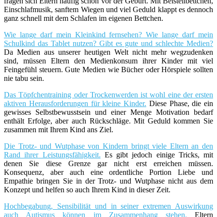
fragen sich Eltern häufig schon vor der Geburt. Mit Beistellbettchen,
Einschlafmusik, sanftem Wiegen und viel Geduld klappt es dennoch
ganz schnell mit dem Schlafen im eigenen Bettchen.
Wie lange darf mein Kleinkind fernsehen? Wie lange darf mein
Schulkind das Tablet nutzen? Gibt es gute und schlechte Medien?
Da Medien aus unserer heutigen Welt nicht mehr wegzudenken
sind, müssen Eltern den Medienkonsum ihrer Kinder mit viel
Feingefühl steuern. Gute Medien wie Bücher oder Hörspiele sollten
nie tabu sein.
Das Töpfchentraining oder Trockenwerden ist wohl eine der ersten
aktiven Herausforderungen für kleine Kinder.
Diese Phase, die ein
gewisses Selbstbewusstsein und einer Menge Motivation bedarf
enthält Erfolge, aber auch Rückschläge. Mit Geduld kommen Sie
zusammen mit Ihrem Kind ans Ziel.
Die Trotz- und Wutphase von Kindern bringt viele Eltern an den
Rand ihrer Leistungsfähigkeit.
Es gibt jedoch einige Tricks, mit
denen Sie diese Grenze gar nicht erst erreichen müssen.
Konsequenz, aber auch eine ordentliche Portion Liebe und
Empathie bringen Sie in der Trotz- und Wutphase nicht aus dem
Konzept und helfen so auch Ihrem Kind in dieser Zeit.
Hochbegabung, Sensibilität und in seiner extremen Auswirkung
auch Autismus können im Zusammenhang stehen.
Eltern