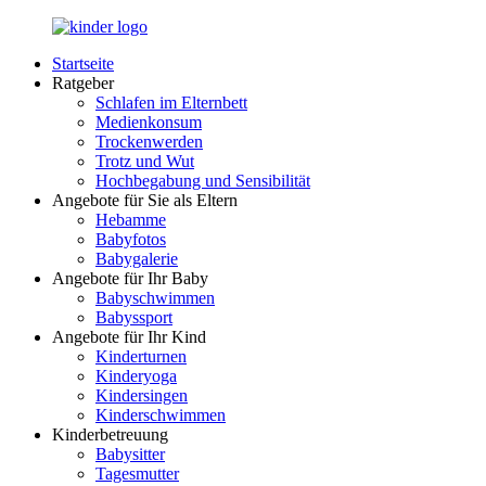
Zurück
zum
Startseite
Inhalt
LuckyKids.de
Das
Ratgeber
Portal
Schlafen im Elternbett
für
Medienkonsum
Ihren
Trockenwerden
Nachwuchs
Trotz und Wut
Hochbegabung und Sensibilität
Angebote für Sie als Eltern
Hebamme
Babyfotos
Babygalerie
Angebote für Ihr Baby
Babyschwimmen
Babyssport
Angebote für Ihr Kind
Kinderturnen
Kinderyoga
Kindersingen
Kinderschwimmen
Kinderbetreuung
Babysitter
Tagesmutter