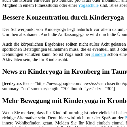
auch die Kosten entweder pro Stunde, pro Kurs oder monatlich anf
Mitglied in einem Fitnessstudio oder einer
Yogaschule
sind, ist es ab
Bessere Konzentration durch Kinderyoga
Der Schwerpunkt von Kinderyoga liegt natürlich vor allem darauf,
Unruhen abzubauen. Auch die Auffassungsgabe wird durch die Übunge
Auch die körperlichen Ergebnisse sollten nicht außer Acht gelassen
sportlichen Betätigungen teilnehmen muss, die es eventuell mit 3 o
Dehnungen schützen kann. So ist Yoga auch bei
Kindern
schon eine 
Aktivitäten sein, die Ihr Kind ausübt.
News zu Kinderyoga in Kronberg im Taun
[feedzy-rss feeds=“https://news.google.com/news/rss/search/sect
summary=“no“ summarylength=“70″ thumb=“yes“ size=“30″]
Mehr Bewegung mit Kinderyoga in Kronb
Wenn Sie merken, dass Ihr Kind oft unruhig ist oder vielleicht bish
richtige Alternative sein. Denn hier wird nicht nur der Spaß an der
innere Wohlbefinden getan. Melden Sie Ihr Kind einfach einmal fü