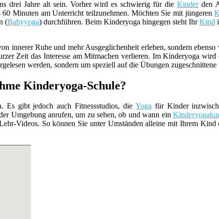
s drei Jahre alt sein. Vorher wird es schwierig für die
Kinder
den An
bis 60 Minuten am Unterricht teilzunehmen. Möchten Sie mit jüngeren
K
n (
Babyyoga
) durchführen. Beim Kinderyoga hingegen steht Ihr
Kind
i
m von innerer Ruhe und mehr Ausgeglichenheit erleben, sondern ebenso
urzer Zeit das Interesse am Mitmachen verlieren. Im Kinderyoga wird 
orgelesen werden, sondern um speziell auf die Übungen zugeschnittene
nehme Kinderyoga-Schule?
. Es gibt jedoch auch Fitnessstudios, die
Yoga
für Kinder inzwisch
 der Umgebung anrufen, um zu sehen, ob und wann ein
Kinderyogaku
e Lehr-Videos. So können Sie unter Umständen alleine mit Ihrem Kind