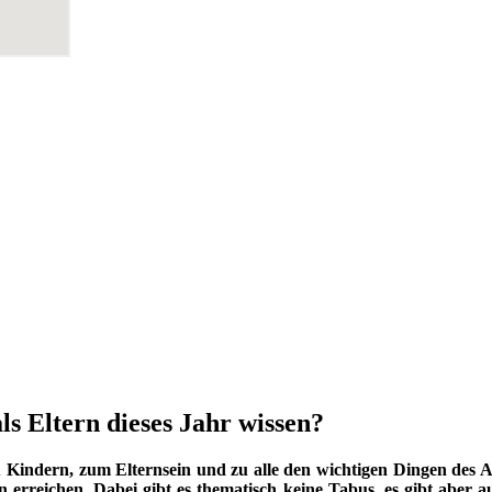
ls Eltern dieses Jahr wissen?
indern, zum Elternsein und zu alle den wichtigen Dingen des Au
 erreichen. Dabei gibt es thematisch keine Tabus, es gibt aber a