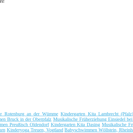
ei!
er Rotenburg an der Wümme
Kindergarten Kita Lambrecht (Pfalz
n Bruck in der Oberpfalz
Musikalische Früherziehung Einsiedel be
en Preußisch Oldendorf
Kindergarten Kita Dasing
Musikalische Fr
arn
Kinderyoga Treuen, Vogtland
Babyschwimmen Wöllstein, Rheinh