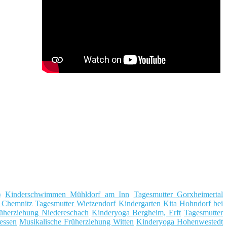
)
Kinderschwimmen Mühldorf am Inn
Tagesmutter Gorxheimertal
i Chemnitz
Tagesmutter Wietzendorf
Kindergarten Kita Hohndorf bei
üherziehung Niedereschach
Kinderyoga Bergheim, Erft
Tagesmutter
essen
Musikalische Früherziehung Witten
Kinderyoga Hohenwestedt