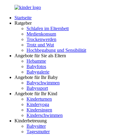
Zurück
zum
Startseite
Inhalt
LuckyKids.de
Das
Ratgeber
Portal
Schlafen im Elternbett
für
Medienkonsum
Ihren
Trockenwerden
Nachwuchs
Trotz und Wut
Hochbegabung und Sensibilität
Angebote für Sie als Eltern
Hebamme
Babyfotos
Babygalerie
Angebote für Ihr Baby
Babyschwimmen
Babyssport
Angebote für Ihr Kind
Kinderturnen
Kinderyoga
Kindersingen
Kinderschwimmen
Kinderbetreuung
Babysitter
Tagesmutter