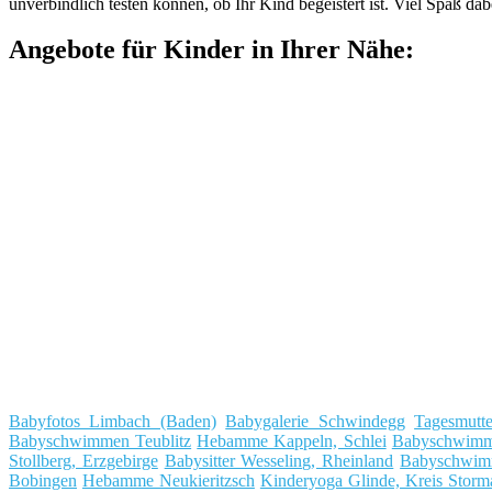
unverbindlich testen können, ob Ihr Kind begeistert ist. Viel Spaß dab
Angebote für Kinder in Ihrer Nähe:
Babyfotos Limbach (Baden)
Babygalerie Schwindegg
Tagesmutt
Babyschwimmen Teublitz
Hebamme Kappeln, Schlei
Babyschwimme
Stollberg, Erzgebirge
Babysitter Wesseling, Rheinland
Babyschwimm
Bobingen
Hebamme Neukieritzsch
Kinderyoga Glinde, Kreis Storm