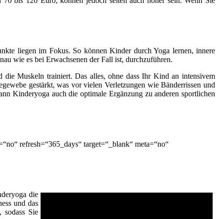
i 70 bis 120 Euro, können jedoch selten auch höher sein. Wenn Sie
nkte liegen im Fokus. So können Kinder durch Yoga lernen, innere
u wie es bei Erwachsenen der Fall ist, durchzuführen.
 die Muskeln trainiert. Das alles, ohne dass Ihr Kind an intensivem
degewebe gestärkt, was vor vielen Verletzungen wie Bänderrissen und
er kann Kinderyoga auch die optimale Ergänzung zu anderen sportlichen
e=“no“ refresh=“365_days“ target=“_blank“ meta=“no“
nderyoga die
tness und das
, sodass Sie