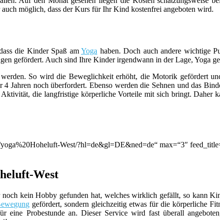
allen. Auf den Monat gesehen liegen die Kosten schätzungsweise be
er auch möglich, dass der Kurs für Ihr Kind kostenfrei angeboten wird.
 dass die Kinder Spaß am
Yoga
haben. Doch auch andere wichtige Pu
n gefördert. Auch sind Ihre Kinder irgendwann in der Lage, Yoga gena
 werden. So wird die Beweglichkeit erhöht, die Motorik gefördert und
der 4 Jahren noch überfordert. Ebenso werden die Sehnen und das Bin
Aktivität, die langfristige körperliche Vorteile mit sich bringt. Dah
ion/q/yoga%20Hoheluft-West/?hl=de&gl=DE&ned=de“ max=“3″ feed_titl
heluft-West
er noch kein Hobby gefunden hat, welches wirklich gefällt, so kann Ki
Bewegung
gefördert, sondern gleichzeitig etwas für die körperliche Fi
r eine Probestunde an. Dieser Service wird fast überall angeboten