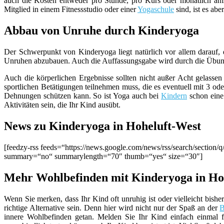
auch die Kosten entweder pro Stunde, pro Kurs oder monatlich anf
Mitglied in einem Fitnessstudio oder einer
Yogaschule
sind, ist es ab
Abbau von Unruhe durch Kinderyoga
Der Schwerpunkt von Kinderyoga liegt natürlich vor allem darauf,
Unruhen abzubauen. Auch die Auffassungsgabe wird durch die Übunge
Auch die körperlichen Ergebnisse sollten nicht außer Acht gelassen
sportlichen Betätigungen teilnehmen muss, die es eventuell mit 3 o
Dehnungen schützen kann. So ist Yoga auch bei
Kindern
schon eine 
Aktivitäten sein, die Ihr Kind ausübt.
News zu Kinderyoga in Hoheluft-West
[feedzy-rss feeds=“https://news.google.com/news/rss/search/sect
summary=“no“ summarylength=“70″ thumb=“yes“ size=“30″]
Mehr Wohlbefinden mit Kinderyoga in Ho
Wenn Sie merken, dass Ihr Kind oft unruhig ist oder vielleicht bish
richtige Alternative sein. Denn hier wird nicht nur der Spaß an der
innere Wohlbefinden getan. Melden Sie Ihr Kind einfach einmal fü