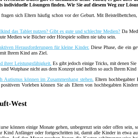
ets individuelle Lösungen finden. Wir Sie auf diesem Weg zur Lös
fragen sich Eltern häufig schon vor der Geburt. Mit Beistellbettche
lkind das Tablet nutzen? Gibt es gute und schlechte Medien?
Da Medie
ute Medien wie Bücher oder Hörspiele sollten nie tabu sein.
aktiven Herausforderungen für kleine Kinder.
Diese Phase, die ein ge
it Ihrem Kind ans Ziel.
 ihrer Leistungsfähigkeit.
Es gibt jedoch einige Tricks, mit denen Sie
z- und Wutphase nicht aus dem Konzept und helfen so auch Ihrem Kind i
uch Autismus können im Zusammenhang stehen.
Eltern hochbegabter K
t positivem Vorleben können Sie als Eltern von hochbegabten Kind
uft-West
rse können einige Monate gehen, unbegrenzt sein oder offen sein, so
hr Kind Anfänger oder fortgeschritten ist, damit alle Kinder in etwa 