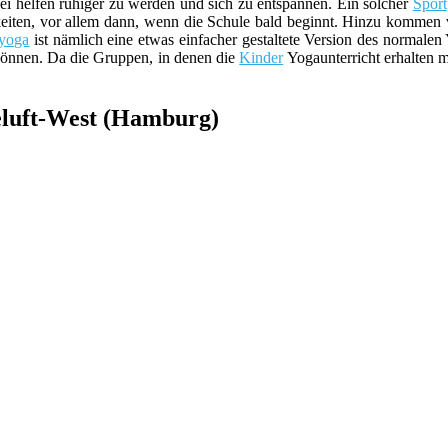
i helfen ruhiger zu werden und sich zu entspannen. Ein solcher
Sport
keiten, vor allem dann, wenn die Schule bald beginnt. Hinzu kommen vi
yoga
ist nämlich eine etwas einfacher gestaltete Version des normale
önnen. Da die Gruppen, in denen die
Kinder
Yogaunterricht erhalten m
eluft-West (Hamburg)