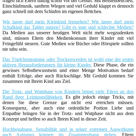
fragen sich Eltern häufig schon vor der Geburt. Mit Beistellbettchen,
Einschlafmusik, sanftem Wiegen und viel Geduld klappt es dennoch
ganz schnell mit dem Schlafen im eigenen Bettchen.
Wie lange darf mein Kleinkind fernsehen? Wie lange darf mein
Schulkind das Tablet nutzen? Gibt es gute und schlechte Medien?
Da Medien aus unserer heutigen Welt nicht mehr wegzudenken
sind, müssen Eltern den Medienkonsum ihrer Kinder mit viel
Feingefühl steuern. Gute Medien wie Bücher oder Hörspiele sollten
nie tabu sein.
Das Töpfchentraining oder Trockenwerden ist wohl eine der ersten
aktiven Herausforderungen für kleine Kinder.
Diese Phase, die ein
gewisses Selbstbewusstsein und einer Menge Motivation bedarf
enthält Erfolge, aber auch Rückschläge. Mit Geduld kommen Sie
zusammen mit Ihrem Kind ans Ziel.
Die Trotz- und Wutphase von Kindern bringt viele Eltern an den
Rand ihrer Leistungsfähigkeit.
Es gibt jedoch einige Tricks, mit
denen Sie diese Grenze gar nicht erst erreichen müssen.
Konsequenz, aber auch eine ordentliche Portion Liebe und
Empathie bringen Sie in der Trotz- und Wutphase nicht aus dem
Konzept und helfen so auch Ihrem Kind in dieser Zeit.
Hochbegabung, Sensibilität und in seiner extremen Auswirkung
auch Autismus können im Zusammenhang stehen.
Eltern