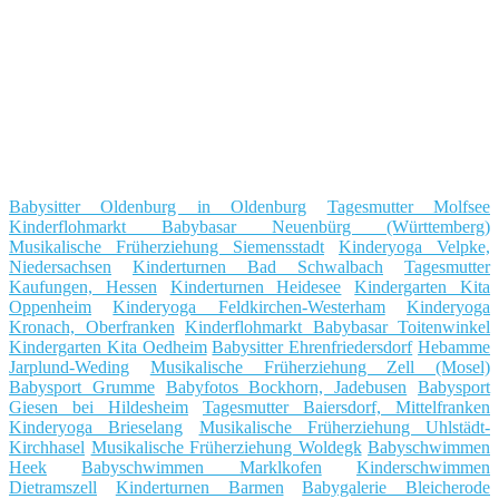
Babysitter Oldenburg in Oldenburg
Tagesmutter Molfsee
Kinderflohmarkt Babybasar Neuenbürg (Württemberg)
Musikalische Früherziehung Siemensstadt
Kinderyoga Velpke,
Niedersachsen
Kinderturnen Bad Schwalbach
Tagesmutter
Kaufungen, Hessen
Kinderturnen Heidesee
Kindergarten Kita
Oppenheim
Kinderyoga Feldkirchen-Westerham
Kinderyoga
Kronach, Oberfranken
Kinderflohmarkt Babybasar Toitenwinkel
Kindergarten Kita Oedheim
Babysitter Ehrenfriedersdorf
Hebamme
Jarplund-Weding
Musikalische Früherziehung Zell (Mosel)
Babysport Grumme
Babyfotos Bockhorn, Jadebusen
Babysport
Giesen bei Hildesheim
Tagesmutter Baiersdorf, Mittelfranken
Kinderyoga Brieselang
Musikalische Früherziehung Uhlstädt-
Kirchhasel
Musikalische Früherziehung Woldegk
Babyschwimmen
Heek
Babyschwimmen Marklkofen
Kinderschwimmen
Dietramszell
Kinderturnen Barmen
Babygalerie Bleicherode