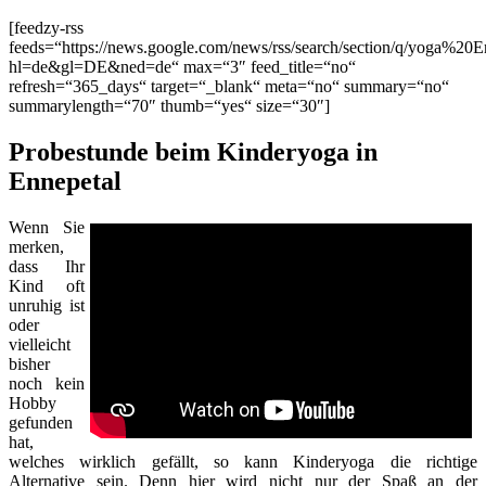
[feedzy-rss
feeds=“https://news.google.com/news/rss/search/section/q/yoga%20E
hl=de&gl=DE&ned=de“ max=“3″ feed_title=“no“
refresh=“365_days“ target=“_blank“ meta=“no“ summary=“no“
summarylength=“70″ thumb=“yes“ size=“30″]
Probestunde beim Kinderyoga in
Ennepetal
Wenn Sie
merken,
dass Ihr
Kind oft
unruhig ist
oder
vielleicht
bisher
noch kein
Hobby
gefunden
hat,
welches wirklich gefällt, so kann Kinderyoga die richtige
Alternative sein. Denn hier wird nicht nur der Spaß an der