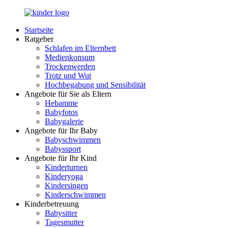
Zurück
zum
Startseite
Inhalt
LuckyKids.de
Das
Ratgeber
Portal
Schlafen im Elternbett
für
Medienkonsum
Ihren
Trockenwerden
Nachwuchs
Trotz und Wut
Hochbegabung und Sensibilität
Angebote für Sie als Eltern
Hebamme
Babyfotos
Babygalerie
Angebote für Ihr Baby
Babyschwimmen
Babyssport
Angebote für Ihr Kind
Kinderturnen
Kinderyoga
Kindersingen
Kinderschwimmen
Kinderbetreuung
Babysitter
Tagesmutter