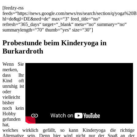
[feedzy-rss
feeds=“https://news.google.com/news/rss/search/section/q/yoga%20B
hl=de&gl=DE&ned=de“ max=“3″ feed_title=“no“
refresh=“365_days“ target=“_blank“ meta=“no“ summary=“no“
summarylength=“70″ thumb=“yes“ size=“30″]
Probestunde beim Kinderyoga in
Burkardroth
Wenn Sie
merken,
dass Ihr
Kind oft
unruhig ist
oder
vielleicht
bisher
noch kein
Hobby
gefunden
hat,
welches wirklich gefällt, so kann Kinderyoga die richtige
Alternative sein. Denn hier wird nicht nur der Spaß an der