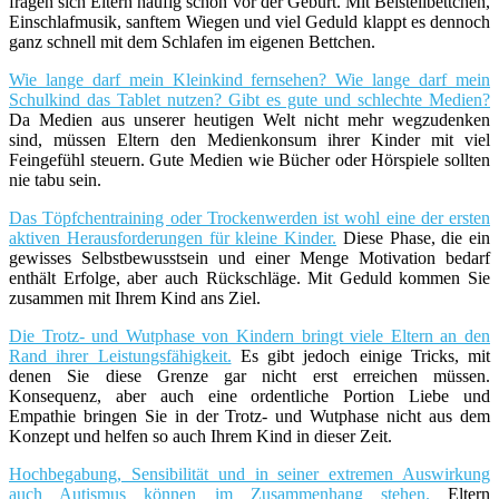
fragen sich Eltern häufig schon vor der Geburt. Mit Beistellbettchen,
Einschlafmusik, sanftem Wiegen und viel Geduld klappt es dennoch
ganz schnell mit dem Schlafen im eigenen Bettchen.
Wie lange darf mein Kleinkind fernsehen? Wie lange darf mein
Schulkind das Tablet nutzen? Gibt es gute und schlechte Medien?
Da Medien aus unserer heutigen Welt nicht mehr wegzudenken
sind, müssen Eltern den Medienkonsum ihrer Kinder mit viel
Feingefühl steuern. Gute Medien wie Bücher oder Hörspiele sollten
nie tabu sein.
Das Töpfchentraining oder Trockenwerden ist wohl eine der ersten
aktiven Herausforderungen für kleine Kinder.
Diese Phase, die ein
gewisses Selbstbewusstsein und einer Menge Motivation bedarf
enthält Erfolge, aber auch Rückschläge. Mit Geduld kommen Sie
zusammen mit Ihrem Kind ans Ziel.
Die Trotz- und Wutphase von Kindern bringt viele Eltern an den
Rand ihrer Leistungsfähigkeit.
Es gibt jedoch einige Tricks, mit
denen Sie diese Grenze gar nicht erst erreichen müssen.
Konsequenz, aber auch eine ordentliche Portion Liebe und
Empathie bringen Sie in der Trotz- und Wutphase nicht aus dem
Konzept und helfen so auch Ihrem Kind in dieser Zeit.
Hochbegabung, Sensibilität und in seiner extremen Auswirkung
auch Autismus können im Zusammenhang stehen.
Eltern