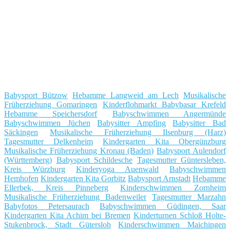
Babysport Bützow
Hebamme Langweid am Lech
Musikalische
Früherziehung Gomaringen
Kinderflohmarkt Babybasar Krefeld
Hebamme Speichersdorf
Babyschwimmen Angermünde
Babyschwimmen Jüchen
Babysitter Ampfing
Babysitter Bad
Säckingen
Musikalische Früherziehung Ilsenburg (Harz)
Tagesmutter Delkenheim
Kindergarten Kita Obergünzburg
Musikalische Früherziehung Kronau (Baden)
Babysport Aulendorf
(Württemberg)
Babysport Schildesche
Tagesmutter Güntersleben,
Kreis Würzburg
Kinderyoga Auenwald
Babyschwimmen
Hemhofen
Kindergarten Kita Gorbitz
Babysport Arnstadt
Hebamme
Ellerbek, Kreis Pinneberg
Kinderschwimmen Zornheim
Musikalische Früherziehung Badenweiler
Tagesmutter Marzahn
Babyfotos Petersaurach
Babyschwimmen Güdingen, Saar
Kindergarten Kita Achim bei Bremen
Kinderturnen Schloß Holte-
Stukenbrock, Stadt Gütersloh
Kinderschwimmen Maichingen