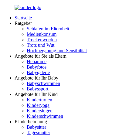
Zurück
zum
Startseite
Inhalt
LuckyKids.de
Das
Ratgeber
Portal
Schlafen im Elternbett
für
Medienkonsum
Ihren
Trockenwerden
Nachwuchs
Trotz und Wut
Hochbegabung und Sensibilität
Angebote für Sie als Eltern
Hebamme
Babyfotos
Babygalerie
Angebote für Ihr Baby
Babyschwimmen
Babyssport
Angebote für Ihr Kind
Kinderturnen
Kinderyoga
Kindersingen
Kinderschwimmen
Kinderbetreuung
Babysitter
Tagesmutter