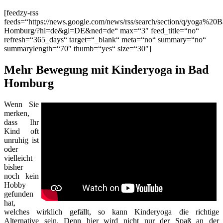
[feedzy-rss
feeds=“https://news.google.com/news/rss/search/section/q/yoga%20
Homburg/?hl=de&gl=DE&ned=de“ max=“3″ feed_title=“no“
refresh=“365_days“ target=“_blank“ meta=“no“ summary=“no“
summarylength=“70″ thumb=“yes“ size=“30″]
Mehr Bewegung mit Kinderyoga in Bad
Homburg
Wenn Sie
merken,
dass Ihr
Kind oft
unruhig ist
oder
vielleicht
bisher
noch kein
Hobby
gefunden
hat,
welches wirklich gefällt, so kann Kinderyoga die richtige
Alternative sein. Denn hier wird nicht nur der Spaß an der