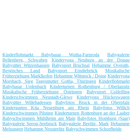
Kinderflohmarkt Babybasar Wutha-Farnroda
Babygalerie
Bellenberg, Schwaben
Kinderyoga Neuburg an der Donau
Babysitter Witzenhausen
Babysport Bruchsal
Hebamme Overath,
Bergisches Land
Babysport Erndtebrück
Musikalische
Früherziehung Marklkofen
Hebamme Wittstock / Dosse
Kinderyoga
Morsbach, Sieg
Tagesmutter Gotha, Thüringen
Kinderflohmarkt
Babybasar Urdenbach
Kinderturnen Rothenburg / Oberlausitz
Musikalische Früherziehung Östringen
Babysport Gräfelfing
Kinderschwimmen Neustadt-Glewe
Kinderyoga Hückeswagen
Babysitter Willebadessen
Babyfotos Bruck in der Oberpfalz
Kindergarten Kita Neuenburg am Rhein
Babyfotos Willich
Kinderschwimmen Pilsting
Kinderturnen Rottenburg an der Laaber
Babyschwimmen Mühlheim am Main
Babyfotos Homburg (Saar)
Babygalerie Seeon-Seebruck
Babygalerie Beelitz, Mark
Hebamme
Melsungen
Hebamme Neustrelitz
Babyschwimmen Schorfheide