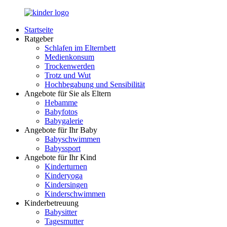
Zurück
zum
Startseite
Inhalt
LuckyKids.de
Das
Ratgeber
Portal
Schlafen im Elternbett
für
Medienkonsum
Ihren
Trockenwerden
Nachwuchs
Trotz und Wut
Hochbegabung und Sensibilität
Angebote für Sie als Eltern
Hebamme
Babyfotos
Babygalerie
Angebote für Ihr Baby
Babyschwimmen
Babyssport
Angebote für Ihr Kind
Kinderturnen
Kinderyoga
Kindersingen
Kinderschwimmen
Kinderbetreuung
Babysitter
Tagesmutter