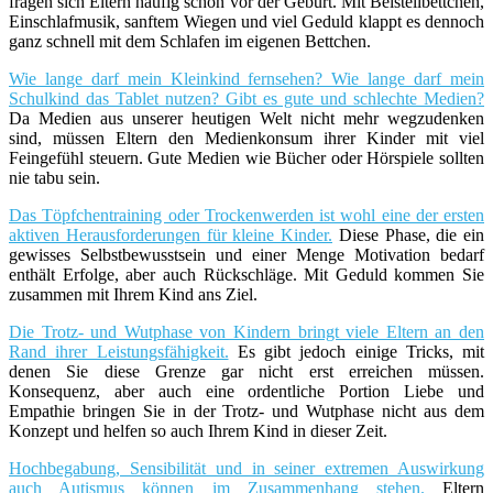
fragen sich Eltern häufig schon vor der Geburt. Mit Beistellbettchen,
Einschlafmusik, sanftem Wiegen und viel Geduld klappt es dennoch
ganz schnell mit dem Schlafen im eigenen Bettchen.
Wie lange darf mein Kleinkind fernsehen? Wie lange darf mein
Schulkind das Tablet nutzen? Gibt es gute und schlechte Medien?
Da Medien aus unserer heutigen Welt nicht mehr wegzudenken
sind, müssen Eltern den Medienkonsum ihrer Kinder mit viel
Feingefühl steuern. Gute Medien wie Bücher oder Hörspiele sollten
nie tabu sein.
Das Töpfchentraining oder Trockenwerden ist wohl eine der ersten
aktiven Herausforderungen für kleine Kinder.
Diese Phase, die ein
gewisses Selbstbewusstsein und einer Menge Motivation bedarf
enthält Erfolge, aber auch Rückschläge. Mit Geduld kommen Sie
zusammen mit Ihrem Kind ans Ziel.
Die Trotz- und Wutphase von Kindern bringt viele Eltern an den
Rand ihrer Leistungsfähigkeit.
Es gibt jedoch einige Tricks, mit
denen Sie diese Grenze gar nicht erst erreichen müssen.
Konsequenz, aber auch eine ordentliche Portion Liebe und
Empathie bringen Sie in der Trotz- und Wutphase nicht aus dem
Konzept und helfen so auch Ihrem Kind in dieser Zeit.
Hochbegabung, Sensibilität und in seiner extremen Auswirkung
auch Autismus können im Zusammenhang stehen.
Eltern