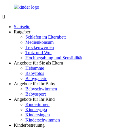
Zurück
zum
Inhalt
LuckyKids.de
Das
Portal
Startseite
für
Ratgeber
Ihren
Schlafen im Elternbett
Nachwuchs
Medienkonsum
Trockenwerden
Trotz und Wut
Hochbegabung und Sensibilität
Angebote für Sie als Eltern
Hebamme
Babyfotos
Babygalerie
Angebote für Ihr Baby
Babyschwimmen
Babyssport
Angebote für Ihr Kind
Kinderturnen
Kinderyoga
Kindersingen
Kinderschwimmen
Kinderbetreuung