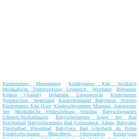
Kinderturnen Memmingen
Kindergarten Kita Seckbach
Musikalische Früherziehung Lengerich, Westfalen
Hebamme
Köthen (Anhalt)
Hebamme Linsengericht
Kinderturnen
Neunkirchen, Siegerland
Kinderflohmarkt Babybasar Neersen
Kindergarten Kita Horn
Kinderschwimmen Münsing, Starnberger
See
Musikalische Früherziehung Ampfing
Babyschwimmen
Edingen-Neckarhausen
Babyschwimmen Anger bei Bad
Reichenhall
Babyschwimmen Bad Grönenbach, Allgäu
Babysitter
Thermalbad Wiesenbad
Babyfotos Bad Griesbach im Rottal
Kinderschwimmen Münchberg, Oberfranken
Kinderyoga