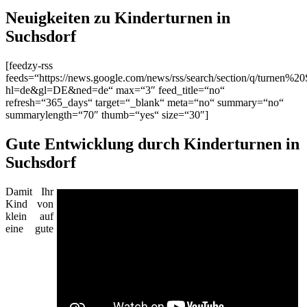
Neuigkeiten zu Kinderturnen in
Suchsdorf
[feedzy-rss
feeds=“https://news.google.com/news/rss/search/section/q/turnen%20
hl=de&gl=DE&ned=de“ max=“3″ feed_title=“no“
refresh=“365_days“ target=“_blank“ meta=“no“ summary=“no“
summarylength=“70″ thumb=“yes“ size=“30″]
Gute Entwicklung durch Kinderturnen in
Suchsdorf
Damit Ihr
Kind von
klein auf
eine gute