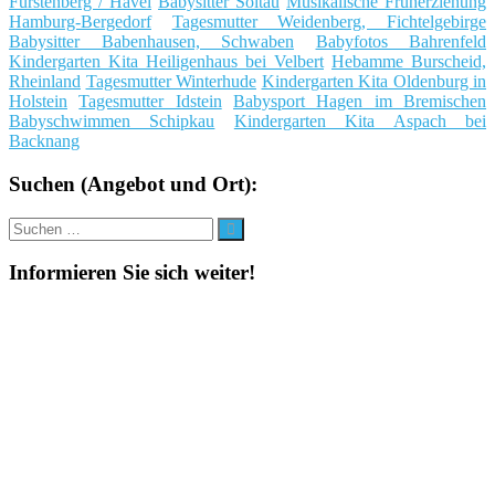
Fürstenberg / Havel
Babysitter Soltau
Musikalische Früherziehung
Hamburg-Bergedorf
Tagesmutter Weidenberg, Fichtelgebirge
Babysitter Babenhausen, Schwaben
Babyfotos Bahrenfeld
Kindergarten Kita Heiligenhaus bei Velbert
Hebamme Burscheid,
Rheinland
Tagesmutter Winterhude
Kindergarten Kita Oldenburg in
Holstein
Tagesmutter Idstein
Babysport Hagen im Bremischen
Babyschwimmen Schipkau
Kindergarten Kita Aspach bei
Backnang
Suchen (Angebot und Ort):
Suche
Suchen
nach:
Informieren Sie sich weiter!