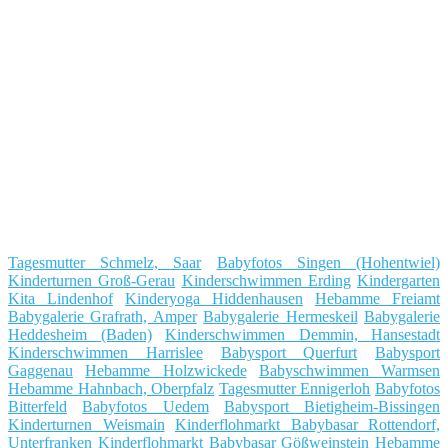
Tagesmutter Schmelz, Saar
Babyfotos Singen (Hohentwiel)
Kinderturnen Groß-Gerau
Kinderschwimmen Erding
Kindergarten
Kita Lindenhof
Kinderyoga Hiddenhausen
Hebamme Freiamt
Babygalerie Grafrath, Amper
Babygalerie Hermeskeil
Babygalerie
Heddesheim (Baden)
Kinderschwimmen Demmin, Hansestadt
Kinderschwimmen Harrislee
Babysport Querfurt
Babysport
Gaggenau
Hebamme Holzwickede
Babyschwimmen Warmsen
Hebamme Hahnbach, Oberpfalz
Tagesmutter Ennigerloh
Babyfotos
Bitterfeld
Babyfotos Uedem
Babysport Bietigheim-Bissingen
Kinderturnen Weismain
Kinderflohmarkt Babybasar Rottendorf,
Unterfranken
Kinderflohmarkt Babybasar Gößweinstein
Hebamme