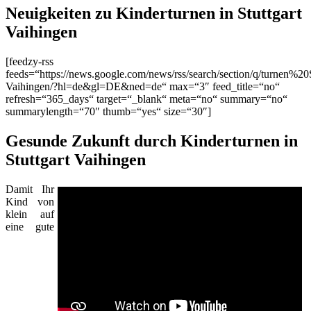
Neuigkeiten zu Kinderturnen in Stuttgart
Vaihingen
[feedzy-rss
feeds=“https://news.google.com/news/rss/search/section/q/turnen%20S
Vaihingen/?hl=de&gl=DE&ned=de“ max=“3″ feed_title=“no“
refresh=“365_days“ target=“_blank“ meta=“no“ summary=“no“
summarylength=“70″ thumb=“yes“ size=“30″]
Gesunde Zukunft durch Kinderturnen in
Stuttgart Vaihingen
Damit Ihr
Kind von
klein auf
eine gute