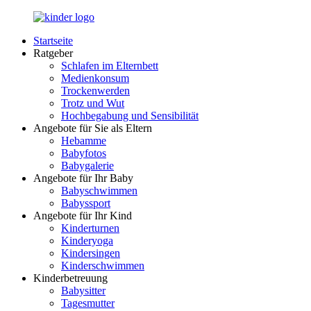
Zurück
zum
Startseite
Inhalt
LuckyKids.de
Das
Ratgeber
Portal
Schlafen im Elternbett
für
Medienkonsum
Ihren
Trockenwerden
Nachwuchs
Trotz und Wut
Hochbegabung und Sensibilität
Angebote für Sie als Eltern
Hebamme
Babyfotos
Babygalerie
Angebote für Ihr Baby
Babyschwimmen
Babyssport
Angebote für Ihr Kind
Kinderturnen
Kinderyoga
Kindersingen
Kinderschwimmen
Kinderbetreuung
Babysitter
Tagesmutter