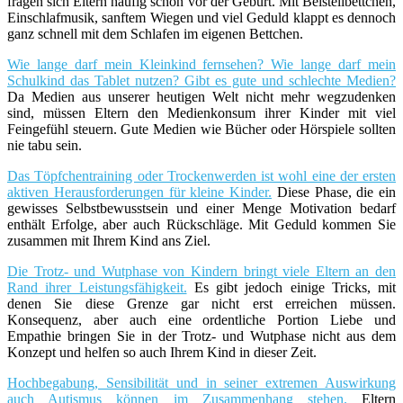
fragen sich Eltern häufig schon vor der Geburt. Mit Beistellbettchen,
Einschlafmusik, sanftem Wiegen und viel Geduld klappt es dennoch
ganz schnell mit dem Schlafen im eigenen Bettchen.
Wie lange darf mein Kleinkind fernsehen? Wie lange darf mein
Schulkind das Tablet nutzen? Gibt es gute und schlechte Medien?
Da Medien aus unserer heutigen Welt nicht mehr wegzudenken
sind, müssen Eltern den Medienkonsum ihrer Kinder mit viel
Feingefühl steuern. Gute Medien wie Bücher oder Hörspiele sollten
nie tabu sein.
Das Töpfchentraining oder Trockenwerden ist wohl eine der ersten
aktiven Herausforderungen für kleine Kinder.
Diese Phase, die ein
gewisses Selbstbewusstsein und einer Menge Motivation bedarf
enthält Erfolge, aber auch Rückschläge. Mit Geduld kommen Sie
zusammen mit Ihrem Kind ans Ziel.
Die Trotz- und Wutphase von Kindern bringt viele Eltern an den
Rand ihrer Leistungsfähigkeit.
Es gibt jedoch einige Tricks, mit
denen Sie diese Grenze gar nicht erst erreichen müssen.
Konsequenz, aber auch eine ordentliche Portion Liebe und
Empathie bringen Sie in der Trotz- und Wutphase nicht aus dem
Konzept und helfen so auch Ihrem Kind in dieser Zeit.
Hochbegabung, Sensibilität und in seiner extremen Auswirkung
auch Autismus können im Zusammenhang stehen.
Eltern