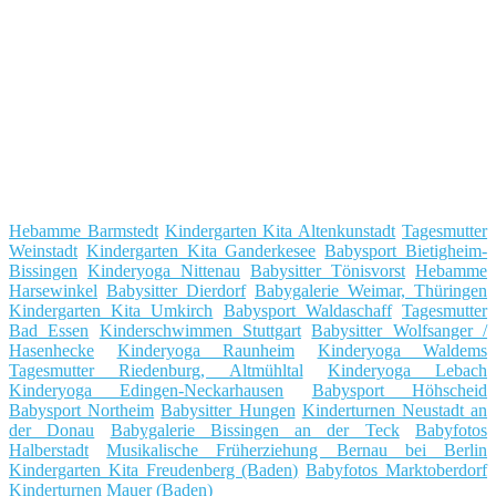
Hebamme Barmstedt
Kindergarten Kita Altenkunstadt
Tagesmutter
Weinstadt
Kindergarten Kita Ganderkesee
Babysport Bietigheim-
Bissingen
Kinderyoga Nittenau
Babysitter Tönisvorst
Hebamme
Harsewinkel
Babysitter Dierdorf
Babygalerie Weimar, Thüringen
Kindergarten Kita Umkirch
Babysport Waldaschaff
Tagesmutter
Bad Essen
Kinderschwimmen Stuttgart
Babysitter Wolfsanger /
Hasenhecke
Kinderyoga Raunheim
Kinderyoga Waldems
Tagesmutter Riedenburg, Altmühltal
Kinderyoga Lebach
Kinderyoga Edingen-Neckarhausen
Babysport Höhscheid
Babysport Northeim
Babysitter Hungen
Kinderturnen Neustadt an
der Donau
Babygalerie Bissingen an der Teck
Babyfotos
Halberstadt
Musikalische Früherziehung Bernau bei Berlin
Kindergarten Kita Freudenberg (Baden)
Babyfotos Marktoberdorf
Kinderturnen Mauer (Baden)