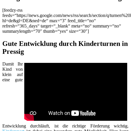
[feedzy-rss
feeds=“https://news.google.com/news/rss/search/section/q/turnen%20
hl=de&gl=DE&ned=de“ max=“3″ feed_title=“no“
refresh=“365_days“ target=“_blank“ meta=“no“ summary=“no“
summarylength=“70″ thumb=“yes“ size=“30″]
Gute Entwicklung durch Kinderturnen in
Pressig
Damit Ihr
Kind von
klein auf
eine gute
Entwicklung durchläuft, ist die richtige Förderung wichtig.