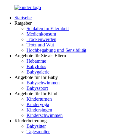
Zurück
zum
Startseite
Inhalt
LuckyKids.de
Das
Ratgeber
Portal
Schlafen im Elternbett
für
Medienkonsum
Ihren
Trockenwerden
Nachwuchs
Trotz und Wut
Hochbegabung und Sensibilität
Angebote für Sie als Eltern
Hebamme
Babyfotos
Babygalerie
Angebote für Ihr Baby
Babyschwimmen
Babyssport
Angebote für Ihr Kind
Kinderturnen
Kinderyoga
Kindersingen
Kinderschwimmen
Kinderbetreuung
Babysitter
Tagesmutter