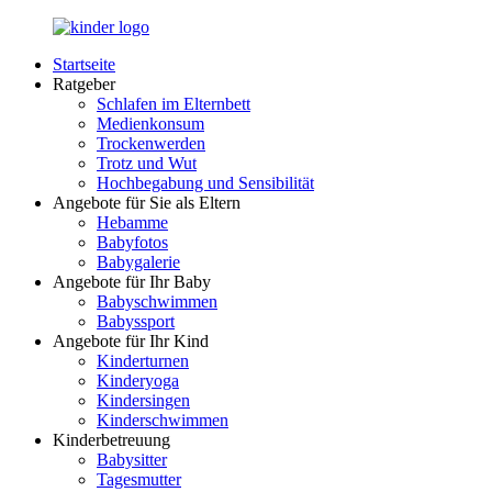
Zurück
zum
Startseite
Inhalt
LuckyKids.de
Das
Ratgeber
Portal
Schlafen im Elternbett
für
Medienkonsum
Ihren
Trockenwerden
Nachwuchs
Trotz und Wut
Hochbegabung und Sensibilität
Angebote für Sie als Eltern
Hebamme
Babyfotos
Babygalerie
Angebote für Ihr Baby
Babyschwimmen
Babyssport
Angebote für Ihr Kind
Kinderturnen
Kinderyoga
Kindersingen
Kinderschwimmen
Kinderbetreuung
Babysitter
Tagesmutter