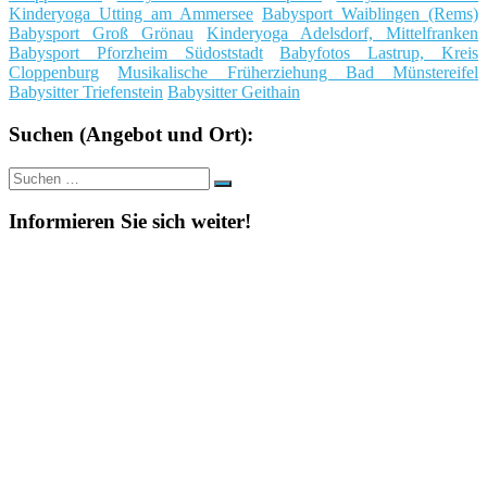
Kinderyoga Utting am Ammersee
Babysport Waiblingen (Rems)
Babysport Groß Grönau
Kinderyoga Adelsdorf, Mittelfranken
Babysport Pforzheim Südoststadt
Babyfotos Lastrup, Kreis
Cloppenburg
Musikalische Früherziehung Bad Münstereifel
Babysitter Triefenstein
Babysitter Geithain
Suchen (Angebot und Ort):
Suche
Suchen
nach:
Informieren Sie sich weiter!