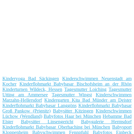
Kinderyoga Bad Säckingen
Kinderschwimmen Neuenstadt am
Kocher
Kinderflohmarkt Babybasar Bischofsheim an der Rhön
Kinderturnen Wildeck, Hessen
Tagesmutter Loiching
Tagesmutter
Utting am Ammersee
Tagesmutter Wingst
Kinderschwimmen
Marzahn-Hellersdorf
Kindergarten Kita Bad Münder am Deister
Kinderflohmarkt Babybasar Langgöns
Kinderflohmarkt Babybasar
Groß Pankow (Prignitz)
Babysitter Kitzingen
Kinderschwimmen
Lüchow (Wendland)
Babyfotos Haar bei München
Hebamme Bad
Elster
Babysitter Linsengericht
Babygalerie Hermsdorf
Kinderflohmarkt Babybasar Oberhaching bei München
Babysport
Kloppenheim
Babyschwimmen Fennpfuhl
Babyfotos Einbeck