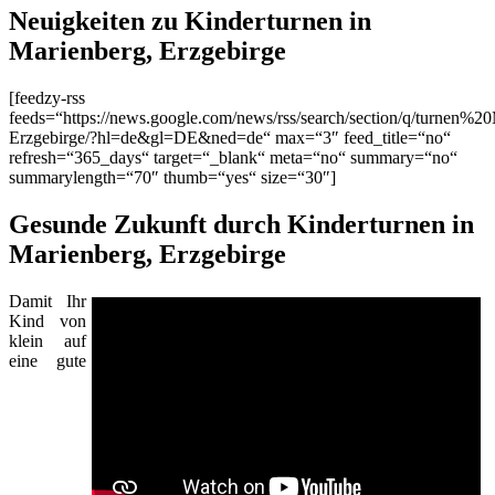
Neuigkeiten zu Kinderturnen in
Marienberg, Erzgebirge
[feedzy-rss
feeds=“https://news.google.com/news/rss/search/section/q/turnen%2
Erzgebirge/?hl=de&gl=DE&ned=de“ max=“3″ feed_title=“no“
refresh=“365_days“ target=“_blank“ meta=“no“ summary=“no“
summarylength=“70″ thumb=“yes“ size=“30″]
Gesunde Zukunft durch Kinderturnen in
Marienberg, Erzgebirge
Damit Ihr
Kind von
klein auf
eine gute