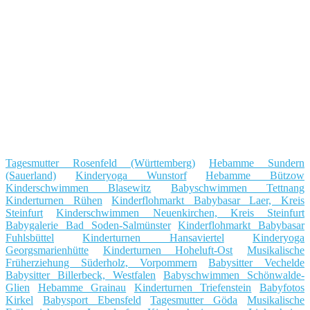
Tagesmutter Rosenfeld (Württemberg)
Hebamme Sundern
(Sauerland)
Kinderyoga Wunstorf
Hebamme Bützow
Kinderschwimmen Blasewitz
Babyschwimmen Tettnang
Kinderturnen Rühen
Kinderflohmarkt Babybasar Laer, Kreis
Steinfurt
Kinderschwimmen Neuenkirchen, Kreis Steinfurt
Babygalerie Bad Soden-Salmünster
Kinderflohmarkt Babybasar
Fuhlsbüttel
Kinderturnen Hansaviertel
Kinderyoga
Georgsmarienhütte
Kinderturnen Hoheluft-Ost
Musikalische
Früherziehung Süderholz, Vorpommern
Babysitter Vechelde
Babysitter Billerbeck, Westfalen
Babyschwimmen Schönwalde-
Glien
Hebamme Grainau
Kinderturnen Triefenstein
Babyfotos
Kirkel
Babysport Ebensfeld
Tagesmutter Göda
Musikalische