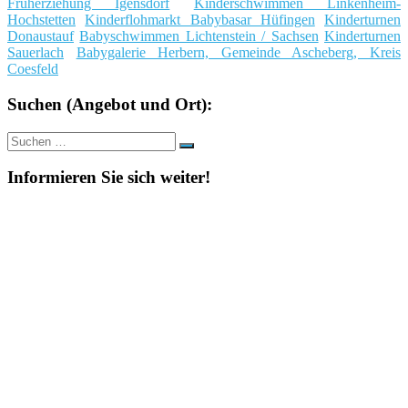
Früherziehung Igensdorf
Kinderschwimmen Linkenheim-
Hochstetten
Kinderflohmarkt Babybasar Hüfingen
Kinderturnen
Donaustauf
Babyschwimmen Lichtenstein / Sachsen
Kinderturnen
Sauerlach
Babygalerie Herbern, Gemeinde Ascheberg, Kreis
Coesfeld
Suchen (Angebot und Ort):
Suche
Suchen
nach:
Informieren Sie sich weiter!