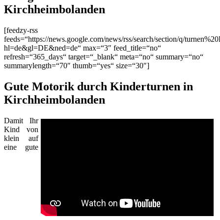
Kirchheimbolanden
[feedzy-rss
feeds=“https://news.google.com/news/rss/search/section/q/turnen%2
hl=de&gl=DE&ned=de“ max=“3″ feed_title=“no“
refresh=“365_days“ target=“_blank“ meta=“no“ summary=“no“
summarylength=“70″ thumb=“yes“ size=“30″]
Gute Motorik durch Kinderturnen in
Kirchheimbolanden
Damit Ihr
Kind von
klein auf
eine gute