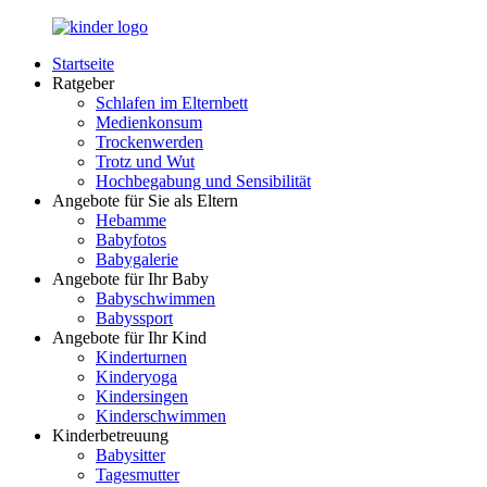
Zurück
zum
Startseite
Inhalt
LuckyKids.de
Das
Ratgeber
Portal
Schlafen im Elternbett
für
Medienkonsum
Ihren
Trockenwerden
Nachwuchs
Trotz und Wut
Hochbegabung und Sensibilität
Angebote für Sie als Eltern
Hebamme
Babyfotos
Babygalerie
Angebote für Ihr Baby
Babyschwimmen
Babyssport
Angebote für Ihr Kind
Kinderturnen
Kinderyoga
Kindersingen
Kinderschwimmen
Kinderbetreuung
Babysitter
Tagesmutter