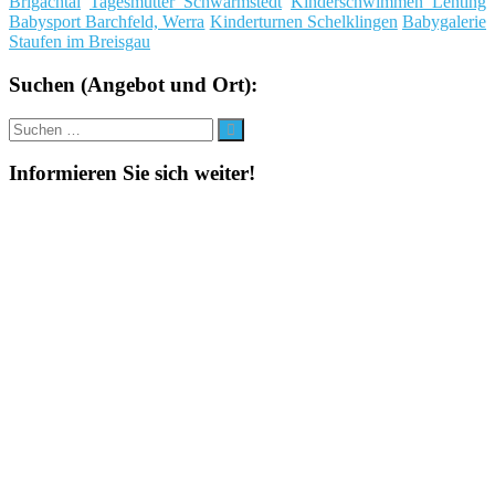
Brigachtal
Tagesmutter Schwarmstedt
Kinderschwimmen Lenting
Babysport Barchfeld, Werra
Kinderturnen Schelklingen
Babygalerie
Staufen im Breisgau
Suchen (Angebot und Ort):
Suche
Suchen
nach:
Informieren Sie sich weiter!