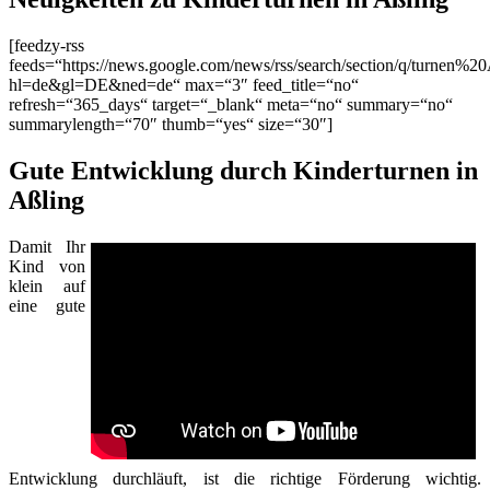
[feedzy-rss
feeds=“https://news.google.com/news/rss/search/section/q/turnen%20
hl=de&gl=DE&ned=de“ max=“3″ feed_title=“no“
refresh=“365_days“ target=“_blank“ meta=“no“ summary=“no“
summarylength=“70″ thumb=“yes“ size=“30″]
Gute Entwicklung durch Kinderturnen in
Aßling
Damit Ihr
Kind von
klein auf
eine gute
Entwicklung durchläuft, ist die richtige Förderung wichtig.