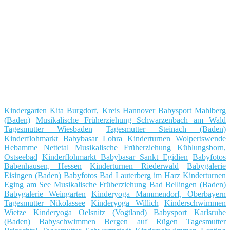
Kindergarten Kita Burgdorf, Kreis Hannover
Babysport Mahlberg
(Baden)
Musikalische Früherziehung Schwarzenbach am Wald
Tagesmutter Wiesbaden
Tagesmutter Steinach (Baden)
Kinderflohmarkt Babybasar Lohra
Kinderturnen Wolpertswende
Hebamme Nettetal
Musikalische Früherziehung Kühlungsborn,
Ostseebad
Kinderflohmarkt Babybasar Sankt Egidien
Babyfotos
Babenhausen, Hessen
Kinderturnen Riederwald
Babygalerie
Eisingen (Baden)
Babyfotos Bad Lauterberg im Harz
Kinderturnen
Eging am See
Musikalische Früherziehung Bad Bellingen (Baden)
Babygalerie Weingarten
Kinderyoga Mammendorf, Oberbayern
Tagesmutter Nikolassee
Kinderyoga Willich
Kinderschwimmen
Wietze
Kinderyoga Oelsnitz (Vogtland)
Babysport Karlsruhe
(Baden)
Babyschwimmen Bergen auf Rügen
Tagesmutter