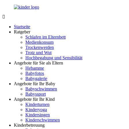
Zurück
zum
Inhalt
LuckyKids.de
Das
Portal
Startseite
für
Ratgeber
Ihren
Schlafen im Elternbett
Nachwuchs
Medienkonsum
Trockenwerden
Trotz und Wut
Hochbegabung und Sensibilität
Angebote für Sie als Eltern
Hebamme
Babyfotos
Babygalerie
Angebote für Ihr Baby
Babyschwimmen
Babyssport
Angebote für Ihr Kind
Kinderturnen
Kinderyoga
Kindersingen
Kinderschwimmen
Kinderbetreuung