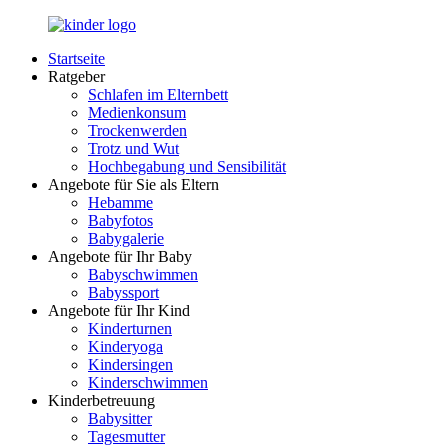
Zurück
zum
Startseite
Inhalt
LuckyKids.de
Das
Ratgeber
Portal
Schlafen im Elternbett
für
Medienkonsum
Ihren
Trockenwerden
Nachwuchs
Trotz und Wut
Hochbegabung und Sensibilität
Angebote für Sie als Eltern
Hebamme
Babyfotos
Babygalerie
Angebote für Ihr Baby
Babyschwimmen
Babyssport
Angebote für Ihr Kind
Kinderturnen
Kinderyoga
Kindersingen
Kinderschwimmen
Kinderbetreuung
Babysitter
Tagesmutter