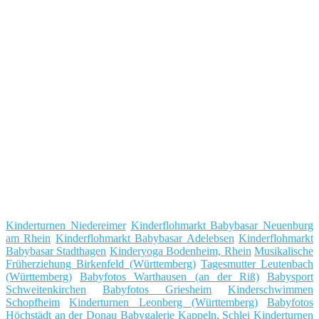
Kinderturnen Niedereimer
Kinderflohmarkt Babybasar Neuenburg
am Rhein
Kinderflohmarkt Babybasar Adelebsen
Kinderflohmarkt
Babybasar Stadthagen
Kinderyoga Bodenheim, Rhein
Musikalische
Früherziehung Birkenfeld (Württemberg)
Tagesmutter Leutenbach
(Württemberg)
Babyfotos Warthausen (an der Riß)
Babysport
Schweitenkirchen
Babyfotos Griesheim
Kinderschwimmen
Schopfheim
Kinderturnen Leonberg (Württemberg)
Babyfotos
Höchstädt an der Donau
Babygalerie Kappeln, Schlei
Kinderturnen