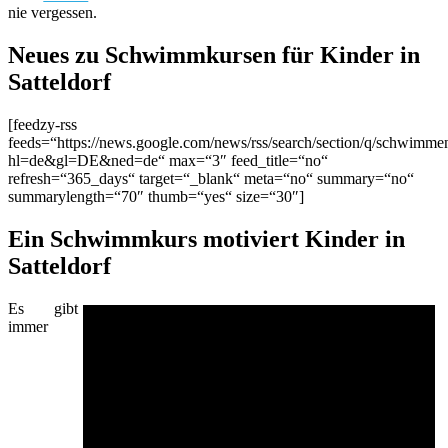
nie vergessen.
Neues zu Schwimmkursen für Kinder in
Satteldorf
[feedzy-rss
feeds=“https://news.google.com/news/rss/search/section/q/schwimme
hl=de&gl=DE&ned=de“ max=“3″ feed_title=“no“
refresh=“365_days“ target=“_blank“ meta=“no“ summary=“no“
summarylength=“70″ thumb=“yes“ size=“30″]
Ein Schwimmkurs motiviert Kinder in
Satteldorf
Es gibt
immer