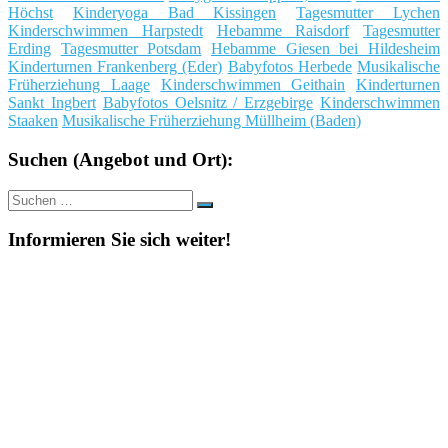
Höchst
Kinderyoga Bad Kissingen
Tagesmutter Lychen
Kinderschwimmen Harpstedt
Hebamme Raisdorf
Tagesmutter
Erding
Tagesmutter Potsdam
Hebamme Giesen bei Hildesheim
Kinderturnen Frankenberg (Eder)
Babyfotos Herbede
Musikalische
Früherziehung Laage
Kinderschwimmen Geithain
Kinderturnen
Sankt Ingbert
Babyfotos Oelsnitz / Erzgebirge
Kinderschwimmen
Staaken
Musikalische Früherziehung Müllheim (Baden)
Suchen (Angebot und Ort):
Suche
Suchen
nach:
Informieren Sie sich weiter!