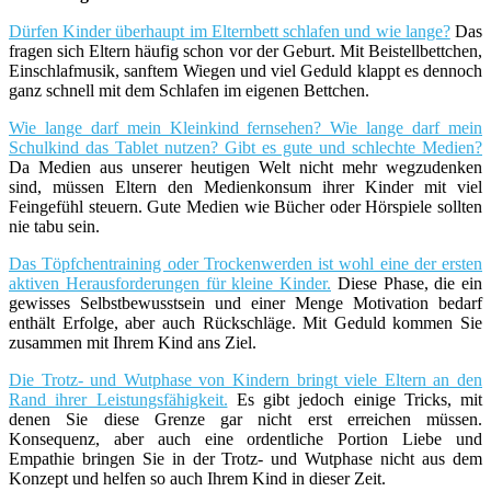
Dürfen Kinder überhaupt im Elternbett schlafen und wie lange?
Das
fragen sich Eltern häufig schon vor der Geburt. Mit Beistellbettchen,
Einschlafmusik, sanftem Wiegen und viel Geduld klappt es dennoch
ganz schnell mit dem Schlafen im eigenen Bettchen.
Wie lange darf mein Kleinkind fernsehen? Wie lange darf mein
Schulkind das Tablet nutzen? Gibt es gute und schlechte Medien?
Da Medien aus unserer heutigen Welt nicht mehr wegzudenken
sind, müssen Eltern den Medienkonsum ihrer Kinder mit viel
Feingefühl steuern. Gute Medien wie Bücher oder Hörspiele sollten
nie tabu sein.
Das Töpfchentraining oder Trockenwerden ist wohl eine der ersten
aktiven Herausforderungen für kleine Kinder.
Diese Phase, die ein
gewisses Selbstbewusstsein und einer Menge Motivation bedarf
enthält Erfolge, aber auch Rückschläge. Mit Geduld kommen Sie
zusammen mit Ihrem Kind ans Ziel.
Die Trotz- und Wutphase von Kindern bringt viele Eltern an den
Rand ihrer Leistungsfähigkeit.
Es gibt jedoch einige Tricks, mit
denen Sie diese Grenze gar nicht erst erreichen müssen.
Konsequenz, aber auch eine ordentliche Portion Liebe und
Empathie bringen Sie in der Trotz- und Wutphase nicht aus dem
Konzept und helfen so auch Ihrem Kind in dieser Zeit.