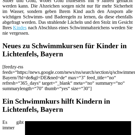
Silber und Gold, wobei Gold frühestens mit 9 Jahren gemacht
werden kann. Die Abzeichen sorgen nicht nur für mehr Sicherheit
im Wasser, sondern geben Ihrem Kind auch den Ansporn alle
wichtigen Schwimm- und Baderegeln zu lernen, da diese ebenfalls
abgefragt werden. Das strahlende Lächeln und den Stolz im Gesicht
Ihres
Kindes
nach Abschluss eines Schwimmabzeichens werden Sie
nie vergessen.
Neues zu Schwimmkursen für Kinder in
Lichtenfels, Bayern
[feedzy-rss
feeds=“https://news.google.com/news/rss/search/section/q/schwimme
Bayern/?hl=de&gl=DE&ned=de“ max=“3″ feed_title=“no“
refresh=“365_days“ target=“_blank“ meta=“no“ summary=“no“
summarylength=“70″ thumb=“yes“ size=“30″]
Ein Schwimmkurs hilft Kindern in
Lichtenfels, Bayern
Es gibt
immer