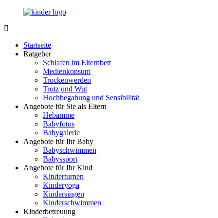
Zurück
zum
Inhalt
LuckyKids.de
Das
Portal
Startseite
für
Ratgeber
Ihren
Schlafen im Elternbett
Nachwuchs
Medienkonsum
Trockenwerden
Trotz und Wut
Hochbegabung und Sensibilität
Angebote für Sie als Eltern
Hebamme
Babyfotos
Babygalerie
Angebote für Ihr Baby
Babyschwimmen
Babyssport
Angebote für Ihr Kind
Kinderturnen
Kinderyoga
Kindersingen
Kinderschwimmen
Kinderbetreuung