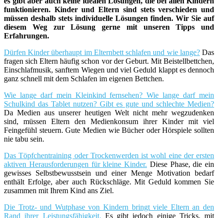
es gibt aber auch keine idealen Lösungen, die bei allen Kindern
funktionieren. Kinder und Eltern sind stets verschieden und
müssen deshalb stets individuelle Lösungen finden. Wir Sie auf
diesem Weg zur Lösung gerne mit unseren Tipps und
Erfahrungen.
Dürfen Kinder überhaupt im Elternbett schlafen und wie lange?
Das
fragen sich Eltern häufig schon vor der Geburt. Mit Beistellbettchen,
Einschlafmusik, sanftem Wiegen und viel Geduld klappt es dennoch
ganz schnell mit dem Schlafen im eigenen Bettchen.
Wie lange darf mein Kleinkind fernsehen? Wie lange darf mein
Schulkind das Tablet nutzen? Gibt es gute und schlechte Medien?
Da Medien aus unserer heutigen Welt nicht mehr wegzudenken
sind, müssen Eltern den Medienkonsum ihrer Kinder mit viel
Feingefühl steuern. Gute Medien wie Bücher oder Hörspiele sollten
nie tabu sein.
Das Töpfchentraining oder Trockenwerden ist wohl eine der ersten
aktiven Herausforderungen für kleine Kinder.
Diese Phase, die ein
gewisses Selbstbewusstsein und einer Menge Motivation bedarf
enthält Erfolge, aber auch Rückschläge. Mit Geduld kommen Sie
zusammen mit Ihrem Kind ans Ziel.
Die Trotz- und Wutphase von Kindern bringt viele Eltern an den
Rand ihrer Leistungsfähigkeit.
Es gibt jedoch einige Tricks, mit