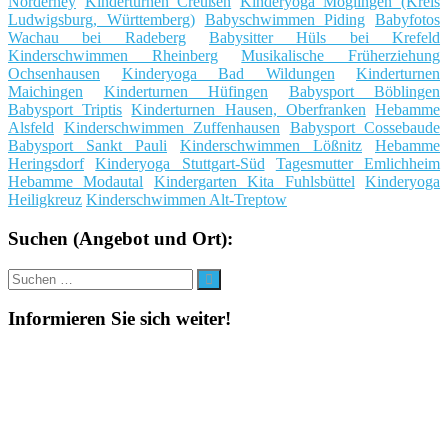
Norderney
Kinderturnen Creußen
Kinderyoga Möglingen (Kreis
Ludwigsburg, Württemberg)
Babyschwimmen Piding
Babyfotos
Wachau bei Radeberg
Babysitter Hüls bei Krefeld
Kinderschwimmen Rheinberg
Musikalische Früherziehung
Ochsenhausen
Kinderyoga Bad Wildungen
Kinderturnen
Maichingen
Kinderturnen Hüfingen
Babysport Böblingen
Babysport Triptis
Kinderturnen Hausen, Oberfranken
Hebamme
Alsfeld
Kinderschwimmen Zuffenhausen
Babysport Cossebaude
Babysport Sankt Pauli
Kinderschwimmen Lößnitz
Hebamme
Heringsdorf
Kinderyoga Stuttgart-Süd
Tagesmutter Emlichheim
Hebamme Modautal
Kindergarten Kita Fuhlsbüttel
Kinderyoga
Heiligkreuz
Kinderschwimmen Alt-Treptow
Suchen (Angebot und Ort):
Suche
Suchen
nach:
Informieren Sie sich weiter!