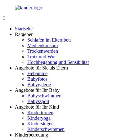
Zurück
zum
Inhalt
LuckyKids.de
Das
Portal
Startseite
für
Ratgeber
Ihren
Schlafen im Elternbett
Nachwuchs
Medienkonsum
Trockenwerden
Trotz und Wut
Hochbegabung und Sensibilität
Angebote für Sie als Eltern
Hebamme
Babyfotos
Babygalerie
Angebote für Ihr Baby
Babyschwimmen
Babyssport
Angebote für Ihr Kind
Kinderturnen
Kinderyoga
Kindersingen
Kinderschwimmen
Kinderbetreuung