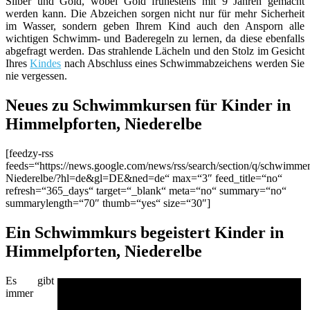
Silber und Gold, wobei Gold frühestens mit 9 Jahren gemacht
werden kann. Die Abzeichen sorgen nicht nur für mehr Sicherheit
im Wasser, sondern geben Ihrem Kind auch den Ansporn alle
wichtigen Schwimm- und Baderegeln zu lernen, da diese ebenfalls
abgefragt werden. Das strahlende Lächeln und den Stolz im Gesicht
Ihres
Kindes
nach Abschluss eines Schwimmabzeichens werden Sie
nie vergessen.
Neues zu Schwimmkursen für Kinder in
Himmelpforten, Niederelbe
[feedzy-rss
feeds=“https://news.google.com/news/rss/search/section/q/schwim
Niederelbe/?hl=de&gl=DE&ned=de“ max=“3″ feed_title=“no“
refresh=“365_days“ target=“_blank“ meta=“no“ summary=“no“
summarylength=“70″ thumb=“yes“ size=“30″]
Ein Schwimmkurs begeistert Kinder in
Himmelpforten, Niederelbe
Es gibt
immer