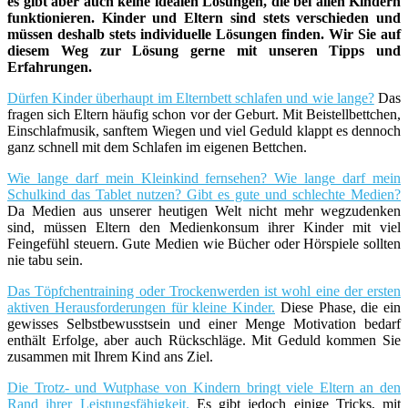
es gibt aber auch keine idealen Lösungen, die bei allen Kindern
funktionieren. Kinder und Eltern sind stets verschieden und
müssen deshalb stets individuelle Lösungen finden. Wir Sie auf
diesem Weg zur Lösung gerne mit unseren Tipps und
Erfahrungen.
Dürfen Kinder überhaupt im Elternbett schlafen und wie lange?
Das
fragen sich Eltern häufig schon vor der Geburt. Mit Beistellbettchen,
Einschlafmusik, sanftem Wiegen und viel Geduld klappt es dennoch
ganz schnell mit dem Schlafen im eigenen Bettchen.
Wie lange darf mein Kleinkind fernsehen? Wie lange darf mein
Schulkind das Tablet nutzen? Gibt es gute und schlechte Medien?
Da Medien aus unserer heutigen Welt nicht mehr wegzudenken
sind, müssen Eltern den Medienkonsum ihrer Kinder mit viel
Feingefühl steuern. Gute Medien wie Bücher oder Hörspiele sollten
nie tabu sein.
Das Töpfchentraining oder Trockenwerden ist wohl eine der ersten
aktiven Herausforderungen für kleine Kinder.
Diese Phase, die ein
gewisses Selbstbewusstsein und einer Menge Motivation bedarf
enthält Erfolge, aber auch Rückschläge. Mit Geduld kommen Sie
zusammen mit Ihrem Kind ans Ziel.
Die Trotz- und Wutphase von Kindern bringt viele Eltern an den
Rand ihrer Leistungsfähigkeit.
Es gibt jedoch einige Tricks, mit