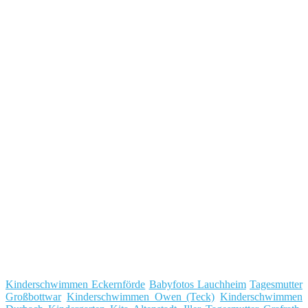
Kinderschwimmen Eckernförde
Babyfotos Lauchheim
Tagesmutter
Großbottwar
Kinderschwimmen Owen (Teck)
Kinderschwimmen