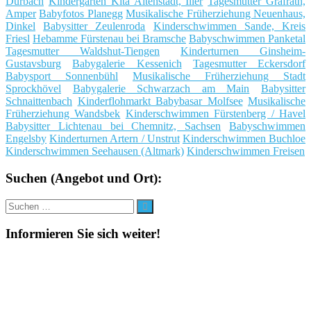
Durbach
Kindergarten Kita Altenstadt, Iller
Tagesmutter Grafrath,
Amper
Babyfotos Planegg
Musikalische Früherziehung Neuenhaus,
Dinkel
Babysitter Zeulenroda
Kinderschwimmen Sande, Kreis
Friesl
Hebamme Fürstenau bei Bramsche
Babyschwimmen Panketal
Tagesmutter Waldshut-Tiengen
Kinderturnen Ginsheim-
Gustavsburg
Babygalerie Kessenich
Tagesmutter Eckersdorf
Babysport Sonnenbühl
Musikalische Früherziehung Stadt
Sprockhövel
Babygalerie Schwarzach am Main
Babysitter
Schnaittenbach
Kinderflohmarkt Babybasar Molfsee
Musikalische
Früherziehung Wandsbek
Kinderschwimmen Fürstenberg / Havel
Babysitter Lichtenau bei Chemnitz, Sachsen
Babyschwimmen
Engelsby
Kinderturnen Artern / Unstrut
Kinderschwimmen Buchloe
Kinderschwimmen Seehausen (Altmark)
Kinderschwimmen Freisen
Suchen (Angebot und Ort):
Suche
Suchen
nach:
Informieren Sie sich weiter!