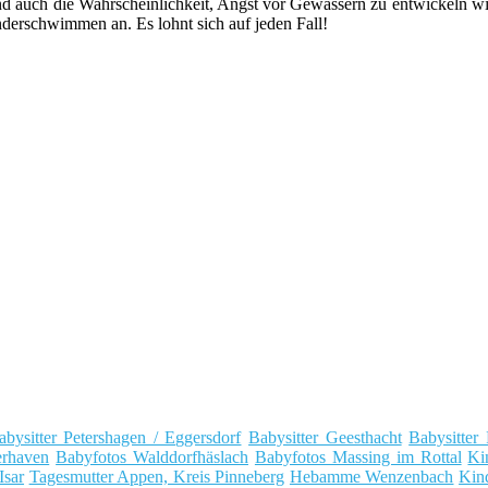
d auch die Wahrscheinlichkeit, Angst vor Gewässern zu entwickeln wir
derschwimmen an. Es lohnt sich auf jeden Fall!
abysitter Petershagen / Eggersdorf
Babysitter Geesthacht
Babysitter 
erhaven
Babyfotos Walddorfhäslach
Babyfotos Massing im Rottal
Ki
Isar
Tagesmutter Appen, Kreis Pinneberg
Hebamme Wenzenbach
Kin