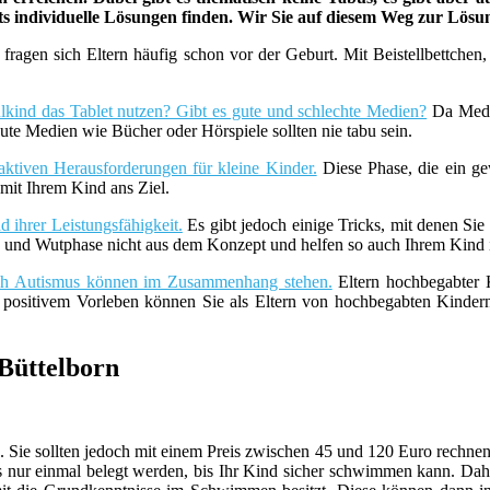
ets individuelle Lösungen finden. Wir Sie auf diesem Weg zur Lös
fragen sich Eltern häufig schon vor der Geburt. Mit Beistellbettche
lkind das Tablet nutzen? Gibt es gute und schlechte Medien?
Da Medie
ute Medien wie Bücher oder Hörspiele sollten nie tabu sein.
aktiven Herausforderungen für kleine Kinder.
Diese Phase, die ein ge
it Ihrem Kind ans Ziel.
 ihrer Leistungsfähigkeit.
Es gibt jedoch einige Tricks, mit denen Sie
z- und Wutphase nicht aus dem Konzept und helfen so auch Ihrem Kind i
uch Autismus können im Zusammenhang stehen.
Eltern hochbegabter K
t positivem Vorleben können Sie als Eltern von hochbegabten Kind
Büttelborn
h. Sie sollten jedoch mit einem Preis zwischen 45 und 120 Euro rechnen
 nur einmal belegt werden, bis Ihr Kind sicher schwimmen kann. Dahe