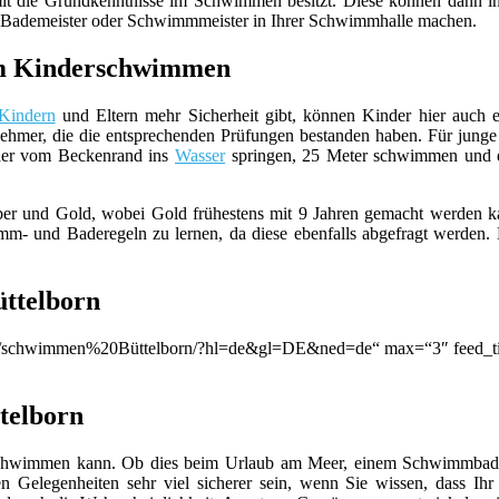
t die Grundkenntnisse im Schwimmen besitzt. Diese können dann in 
m Bademeister oder Schwimmmeister in Ihrer Schwimmhalle machen.
eim Kinderschwimmen
Kindern
und Eltern mehr Sicherheit gibt, können Kinder hier auch e
nehmer, die die entsprechenden Prüfungen bestanden haben. Für jung
nder vom Beckenrand ins
Wasser
springen, 25 Meter schwimmen und 
ber und Gold, wobei Gold frühestens mit 9 Jahren gemacht werden ka
- und Baderegeln zu lernen, da diese ebenfalls abgefragt werden. 
ttelborn
ion/q/schwimmen%20Büttelborn/?hl=de&gl=DE&ned=de“ max=“3″ feed_ti
telborn
ind schwimmen kann. Ob dies beim Urlaub am Meer, einem Schwimmba
n Gelegenheiten sehr viel sicherer sein, wenn Sie wissen, dass Ihr