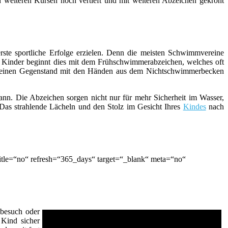
weiteren Kursen noch vertieft und mit weiteren Abzeichen gekrönt
rste sportliche Erfolge erzielen. Denn die meisten Schwimmvereine
e Kinder beginnt dies mit dem Frühschwimmerabzeichen, welches oft
einen Gegenstand mit den Händen aus dem Nichtschwimmerbecken
nn. Die Abzeichen sorgen nicht nur für mehr Sicherheit im Wasser,
Das strahlende Lächeln und den Stolz im Gesicht Ihres
Kindes
nach
tle=“no“ refresh=“365_days“ target=“_blank“ meta=“no“
dbesuch oder
 Kind sicher