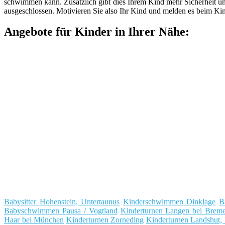
schwimmen kann. Zusätzlich gibt dies Ihrem Kind mehr Sicherheit un
ausgeschlossen. Motivieren Sie also Ihr Kind und melden es beim Kin
Angebote für Kinder in Ihrer Nähe:
Babysitter Hohenstein, Untertaunus
Kinderschwimmen Dinklage
B
Babyschwimmen Pausa / Vogtland
Kinderturnen Langen bei Brem
Haar bei München
Kinderturnen Zorneding
Kinderturnen Landshut, 