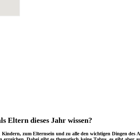
ls Eltern dieses Jahr wissen?
indern, zum Elternsein und zu alle den wichtigen Dingen des Au
 erreichen. Dabei gibt es thematisch keine Tabus, es gibt aber a