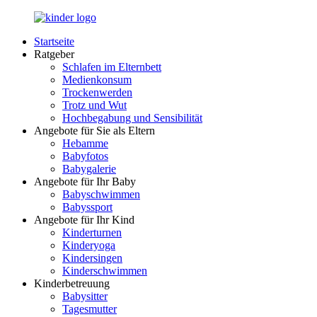
Zurück
zum
Startseite
Inhalt
LuckyKids.de
Das
Ratgeber
Portal
Schlafen im Elternbett
für
Medienkonsum
Ihren
Trockenwerden
Nachwuchs
Trotz und Wut
Hochbegabung und Sensibilität
Angebote für Sie als Eltern
Hebamme
Babyfotos
Babygalerie
Angebote für Ihr Baby
Babyschwimmen
Babyssport
Angebote für Ihr Kind
Kinderturnen
Kinderyoga
Kindersingen
Kinderschwimmen
Kinderbetreuung
Babysitter
Tagesmutter