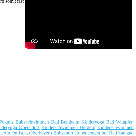
d somit fast
Pegnitz
Babyschwimmen Bad Bentheim
Kinderyoga Bad Wimpfen
nderyoga Oberstdorf
Kinderschwimmen Herdern
Kinderschwimmen
derturnen Isen, Oberbayern
Babysport Hohentengen bei Bad Saulgau