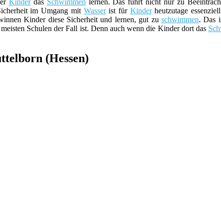
ger
Kinder
das
Schwimmen
lernen. Das führt nicht nur zu Beeinträch
Sicherheit im Umgang mit
Wasser
ist für
Kinder
heutzutage essenziell
winnen Kinder diese Sicherheit und lernen, gut zu
schwimmen
. Das 
meisten Schulen der Fall ist. Denn auch wenn die Kinder dort das
Sc
telborn (Hessen)