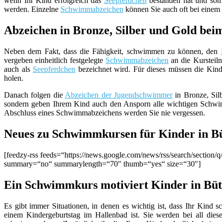
wenn Ihr Kind erfolgreich das
Seepferdchen
bestanden hat und somi
werden. Einzelne
Schwimmabzeichen
können Sie auch oft bei eine
Abzeichen in Bronze, Silber und Gold b
Neben dem Fakt, dass die Fähigkeit, schwimmen zu können, den
vergeben einheitlich festgelegte
Schwimmabzeichen
an die Kursteil
auch als
Seepferdchen
bezeichnet wird. Für dieses müssen die Ki
holen.
Danach folgen die
Abzeichen der Jugendschwimmer
in Bronze, Sil
sondern geben Ihrem Kind auch den Ansporn alle wichtigen Schwimm
Abschluss eines Schwimmabzeichens werden Sie nie vergessen.
Neues zu Schwimmkursen für Kinder in Bü
[feedzy-rss feeds=“https://news.google.com/news/rss/search/sect
summary=“no“ summarylength=“70″ thumb=“yes“ size=“30″]
Ein Schwimmkurs motiviert Kinder in Büt
Es gibt immer Situationen, in denen es wichtig ist, dass Ihr K
einem Kindergeburtstag im Hallenbad ist. Sie werden bei all diese