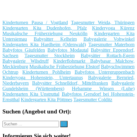
Kinderturnen Pausa / Vogtland
Tagesmutter Weida, Thüringen
Kindergarten Kita Dudenhofen, Pfalz
Kinderyoga Kürenz
Musikalische Früherziehung Neukölln
Kindergarten Kita
Untersiemau
Babysitter Kelheim
Babygalerie Vohwinkel
Kindergarten Kita Hardheim (Odenwald)
Tagesmutter Materborn
Babyfotos Gäufelden
Babyfotos Modautal
Babysitter Eppendorf,
Sachsen
Tagesmutter Stockheim
Babysitter Rottach-Egern
Babygalerie Wilsdruff
Kinderflohmarkt Babybasar Malchow,
Mecklenburg
Musikalische Früherziehung Ebstorf
Babyschwimmen
Ochtrup
Kinderturnen Pohlheim
Babyfotos Untergruppenbach
Kinderyoga Hohenstein, Untertaunus
Babygalerie Bernried,
Niederbayern
Babysitter Schnelldorf, Mittelfranken
Babygalerie
Gundelsheim (Württemberg)
Hebamme Winsen (Luhe)
Kindergarten Kita Unstruttal
Babyfotos Gersdorf bei Hohenstein-
Ernstthal
Kindergarten Kita Pöttmes
Tagesmutter Colditz
Suchen (Angebot und Ort):
Suche
Suchen
nach:
Informieren Sie sich weiter!