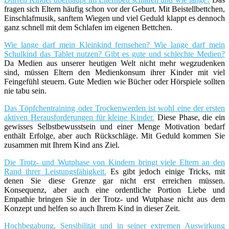
fragen sich Eltern häufig schon vor der Geburt. Mit Beistellbettchen,
Einschlafmusik, sanftem Wiegen und viel Geduld klappt es dennoch
ganz schnell mit dem Schlafen im eigenen Bettchen.
Wie lange darf mein Kleinkind fernsehen? Wie lange darf mein
Schulkind das Tablet nutzen? Gibt es gute und schlechte Medien?
Da Medien aus unserer heutigen Welt nicht mehr wegzudenken
sind, müssen Eltern den Medienkonsum ihrer Kinder mit viel
Feingefühl steuern. Gute Medien wie Bücher oder Hörspiele sollten
nie tabu sein.
Das Töpfchentraining oder Trockenwerden ist wohl eine der ersten
aktiven Herausforderungen für kleine Kinder.
Diese Phase, die ein
gewisses Selbstbewusstsein und einer Menge Motivation bedarf
enthält Erfolge, aber auch Rückschläge. Mit Geduld kommen Sie
zusammen mit Ihrem Kind ans Ziel.
Die Trotz- und Wutphase von Kindern bringt viele Eltern an den
Rand ihrer Leistungsfähigkeit.
Es gibt jedoch einige Tricks, mit
denen Sie diese Grenze gar nicht erst erreichen müssen.
Konsequenz, aber auch eine ordentliche Portion Liebe und
Empathie bringen Sie in der Trotz- und Wutphase nicht aus dem
Konzept und helfen so auch Ihrem Kind in dieser Zeit.
Hochbegabung, Sensibilität und in seiner extremen Auswirkung