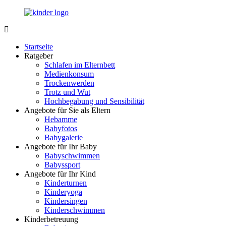
Zurück
zum
Inhalt
LuckyKids.de
Das
Portal
Startseite
für
Ratgeber
Ihren
Schlafen im Elternbett
Nachwuchs
Medienkonsum
Trockenwerden
Trotz und Wut
Hochbegabung und Sensibilität
Angebote für Sie als Eltern
Hebamme
Babyfotos
Babygalerie
Angebote für Ihr Baby
Babyschwimmen
Babyssport
Angebote für Ihr Kind
Kinderturnen
Kinderyoga
Kindersingen
Kinderschwimmen
Kinderbetreuung