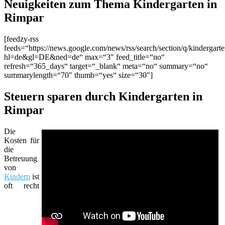
Neuigkeiten zum Thema Kindergarten in
Rimpar
[feedzy-rss
feeds=“https://news.google.com/news/rss/search/section/q/kinderga
hl=de&gl=DE&ned=de“ max=“3″ feed_title=“no“
refresh=“365_days“ target=“_blank“ meta=“no“ summary=“no“
summarylength=“70″ thumb=“yes“ size=“30″]
Steuern sparen durch Kindergarten in
Rimpar
Die
Kosten für
die
Betreuung
von
Kindern
ist
oft recht