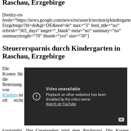
Raschau, Erzgebirge
[feedzy-rss
feeds=“https://news.google.com/news/rss/search/section/q/kinderga
Erzgebirge/?hl=de&gl=DE&ned=de“ max=“3″ feed_title=“no“
refresh=“365_days“ target=“_blank“ meta=“no“ summary=“no“
summarylength=“70″ thumb=“yes“ size=“30″]
Steuerersparnis durch Kindergarten in
Raschau, Erzgebirge
Die
Kosten für
die
Betreuung
von
Kindern
ist
oft recht
kostspielig. Der Gesetzgeber trägt dem Rechnung. Die Kosten