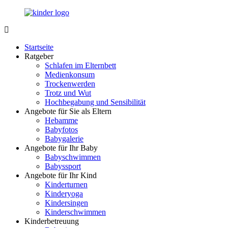
Zurück
zum
Inhalt
LuckyKids.de
Das
Portal
Startseite
für
Ratgeber
Ihren
Schlafen im Elternbett
Nachwuchs
Medienkonsum
Trockenwerden
Trotz und Wut
Hochbegabung und Sensibilität
Angebote für Sie als Eltern
Hebamme
Babyfotos
Babygalerie
Angebote für Ihr Baby
Babyschwimmen
Babyssport
Angebote für Ihr Kind
Kinderturnen
Kinderyoga
Kindersingen
Kinderschwimmen
Kinderbetreuung