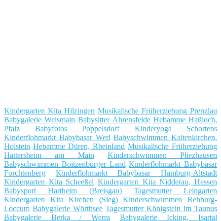
Kindergarten Kita Hilzingen
Musikalische Früherziehung Prenzlau
Babygalerie Weismain
Babysitter Ahrensfelde
Hebamme Haßloch,
Pfalz
Babyfotos Poppelsdorf
Kinderyoga Schortens
Kinderflohmarkt Babybasar Werl
Babyschwimmen Kaltenkirchen,
Holstein
Hebamme Düren, Rheinland
Musikalische Früherziehung
Hattersheim am Main
Kinderschwimmen Pliezhausen
Babyschwimmen Boitzenburger Land
Kinderflohmarkt Babybasar
Forchtenberg
Kinderflohmarkt Babybasar Hamburg-Altstadt
Kindergarten Kita Scheeßel
Kindergarten Kita Nidderau, Hessen
Babysport Hartheim (Breisgau)
Tagesmutter Leingarten
Kindergarten Kita Kirchen (Sieg)
Kinderschwimmen Rehburg-
Loccum
Babygalerie Wörthsee
Tagesmutter Königstein im Taunus
Babygalerie Berka / Werra
Babygalerie Icking, Isartal