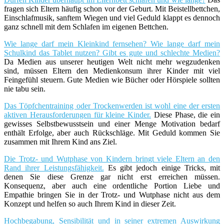
fragen sich Eltern häufig schon vor der Geburt. Mit Beistellbettchen,
Einschlafmusik, sanftem Wiegen und viel Geduld klappt es dennoch
ganz schnell mit dem Schlafen im eigenen Bettchen.
Wie lange darf mein Kleinkind fernsehen? Wie lange darf mein
Schulkind das Tablet nutzen? Gibt es gute und schlechte Medien?
Da Medien aus unserer heutigen Welt nicht mehr wegzudenken
sind, müssen Eltern den Medienkonsum ihrer Kinder mit viel
Feingefühl steuern. Gute Medien wie Bücher oder Hörspiele sollten
nie tabu sein.
Das Töpfchentraining oder Trockenwerden ist wohl eine der ersten
aktiven Herausforderungen für kleine Kinder.
Diese Phase, die ein
gewisses Selbstbewusstsein und einer Menge Motivation bedarf
enthält Erfolge, aber auch Rückschläge. Mit Geduld kommen Sie
zusammen mit Ihrem Kind ans Ziel.
Die Trotz- und Wutphase von Kindern bringt viele Eltern an den
Rand ihrer Leistungsfähigkeit.
Es gibt jedoch einige Tricks, mit
denen Sie diese Grenze gar nicht erst erreichen müssen.
Konsequenz, aber auch eine ordentliche Portion Liebe und
Empathie bringen Sie in der Trotz- und Wutphase nicht aus dem
Konzept und helfen so auch Ihrem Kind in dieser Zeit.
Hochbegabung, Sensibilität und in seiner extremen Auswirkung