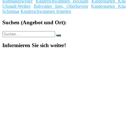
Baltmannsweiler
Kinderschwimmen Bockum
Kindergarten Kita
Ubstadt-Weiher
Babysitter Isen, Oberbayern
Kindergarten Kita
Schötmar
Kinderschwimmen Jestetten
Suchen (Angebot und Ort):
Suche
Suchen
nach:
Informieren Sie sich weiter!