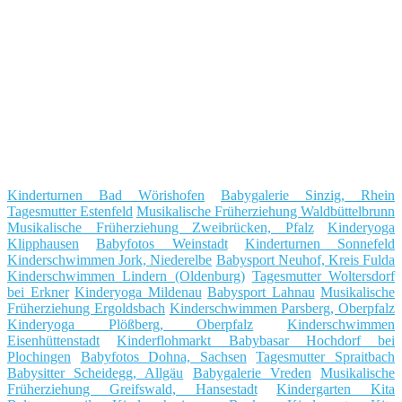
Kinderturnen Bad Wörishofen
Babygalerie Sinzig, Rhein
Tagesmutter Estenfeld
Musikalische Früherziehung Waldbüttelbrunn
Musikalische Früherziehung Zweibrücken, Pfalz
Kinderyoga
Klipphausen
Babyfotos Weinstadt
Kinderturnen Sonnefeld
Kinderschwimmen Jork, Niederelbe
Babysport Neuhof, Kreis Fulda
Kinderschwimmen Lindern (Oldenburg)
Tagesmutter Woltersdorf
bei Erkner
Kinderyoga Mildenau
Babysport Lahnau
Musikalische
Früherziehung Ergoldsbach
Kinderschwimmen Parsberg, Oberpfalz
Kinderyoga Plößberg, Oberpfalz
Kinderschwimmen
Eisenhüttenstadt
Kinderflohmarkt Babybasar Hochdorf bei
Plochingen
Babyfotos Dohna, Sachsen
Tagesmutter Spraitbach
Babysitter Scheidegg, Allgäu
Babygalerie Vreden
Musikalische
Früherziehung Greifswald, Hansestadt
Kindergarten Kita