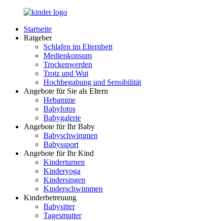
Zurück
zum
Startseite
Inhalt
LuckyKids.de
Das
Ratgeber
Portal
Schlafen im Elternbett
für
Medienkonsum
Ihren
Trockenwerden
Nachwuchs
Trotz und Wut
Hochbegabung und Sensibilität
Angebote für Sie als Eltern
Hebamme
Babyfotos
Babygalerie
Angebote für Ihr Baby
Babyschwimmen
Babyssport
Angebote für Ihr Kind
Kinderturnen
Kinderyoga
Kindersingen
Kinderschwimmen
Kinderbetreuung
Babysitter
Tagesmutter