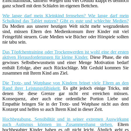
Einschlafmusik, sanftem Wiegen und viel Geduld klappt es dennoch
ganz schnell mit dem Schlafen im eigenen Bettchen.
Wie lange darf mein Kleinkind fernsehen? Wie lange darf mein
Schulkind das Tablet nutzen? Gibt es gute und schlechte Medien?
Da Medien aus unserer heutigen Welt nicht mehr wegzudenken
sind, müssen Eltern den Medienkonsum ihrer Kinder mit viel
Feingefühl steuern. Gute Medien wie Bücher oder Hörspiele sollten
nie tabu sein.
Das Töpfchentraining oder Trockenwerden ist wohl eine der ersten
aktiven Herausforderungen für kleine Kinder.
Diese Phase, die ein
gewisses Selbstbewusstsein und einer Menge Motivation bedarf
enthält Erfolge, aber auch Rückschläge. Mit Geduld kommen Sie
zusammen mit Ihrem Kind ans Ziel.
Die Trotz- und Wutphase von Kindern bringt viele Eltern an den
Rand ihrer Leistungsfähigkeit.
Es gibt jedoch einige Tricks, mit
denen Sie diese Grenze gar nicht erst erreichen müssen.
Konsequenz, aber auch eine ordentliche Portion Liebe und
Empathie bringen Sie in der Trotz- und Wutphase nicht aus dem
Konzept und helfen so auch Ihrem Kind in dieser Zeit.
Hochbegabung, Sensibilität und in seiner extremen Auswirkung
auch Autismus können im Zusammenhang stehen.
Eltern
hochbegabter Kinder haben es oft nicht leicht. Ähnlich geht es