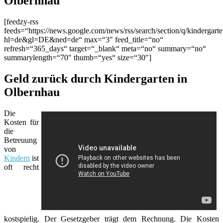
Olbernhau
[feedzy-rss
feeds=“https://news.google.com/news/rss/search/section/q/kinderga
hl=de&gl=DE&ned=de“ max=“3″ feed_title=“no“
refresh=“365_days“ target=“_blank“ meta=“no“ summary=“no“
summarylength=“70″ thumb=“yes“ size=“30″]
Geld zurück durch Kindergarten in
Olbernhau
Die
Kosten für
die
Betreuung
von
Kindern
ist
oft recht
kostspielig. Der Gesetzgeber trägt dem Rechnung. Die Kosten