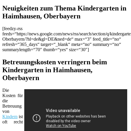
Neuigkeiten zum Thema Kindergarten in
Haimhausen, Oberbayern
[feedzy-rss
feeds=“https://news.google.com/news/rss/search/section/q/kinderga
Oberbayern/?hl=de&gl=DE&ned=de“ max=“3″ feed_title=“no“
refresh=“365_days“ target=“_blank“ meta=“no“ summary=“no“
summarylength=“70″ thumb=“yes“ size=“30″]
Betreuungskosten verringern beim
Kindergarten in Haimhausen,
Oberbayern
Die
Kosten für
die
Betreuung
von
Kindern
ist
oft recht