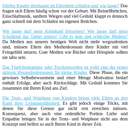
Dürfen Kinder überhaupt im Elternbett schlafen und wie lange?
Das
fragen sich Eltern häufig schon vor der Geburt. Mit Beistellbettchen,
Einschlafmusik, sanftem Wiegen und viel Geduld klappt es dennoch
ganz schnell mit dem Schlafen im eigenen Bettchen.
Wie lange darf mein Kleinkind fernsehen? Wie lange darf mein
Schulkind das Tablet nutzen? Gibt es gute und schlechte Medien?
Da Medien aus unserer heutigen Welt nicht mehr wegzudenken
sind, müssen Eltern den Medienkonsum ihrer Kinder mit viel
Feingefühl steuern. Gute Medien wie Bücher oder Hörspiele sollten
nie tabu sein.
Das Töpfchentraining oder Trockenwerden ist wohl eine der ersten
aktiven Herausforderungen für kleine Kinder.
Diese Phase, die ein
gewisses Selbstbewusstsein und einer Menge Motivation bedarf
enthält Erfolge, aber auch Rückschläge. Mit Geduld kommen Sie
zusammen mit Ihrem Kind ans Ziel.
Die Trotz- und Wutphase von Kindern bringt viele Eltern an den
Rand ihrer Leistungsfähigkeit.
Es gibt jedoch einige Tricks, mit
denen Sie diese Grenze gar nicht erst erreichen müssen.
Konsequenz, aber auch eine ordentliche Portion Liebe und
Empathie bringen Sie in der Trotz- und Wutphase nicht aus dem
Konzept und helfen so auch Ihrem Kind in dieser Zeit.