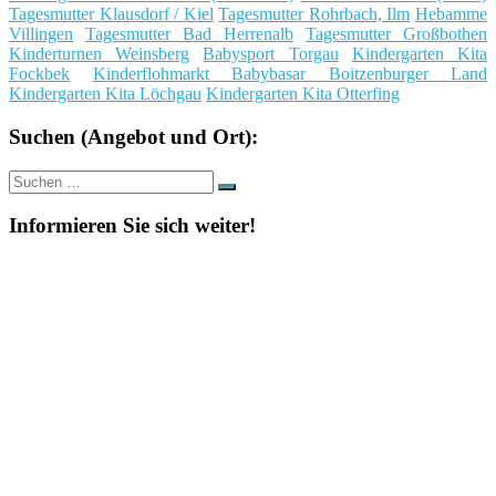
Tagesmutter Klausdorf / Kiel
Tagesmutter Rohrbach, Ilm
Hebamme
Villingen
Tagesmutter Bad Herrenalb
Tagesmutter Großbothen
Kinderturnen Weinsberg
Babysport Torgau
Kindergarten Kita
Fockbek
Kinderflohmarkt Babybasar Boitzenburger Land
Kindergarten Kita Löchgau
Kindergarten Kita Otterfing
Suchen (Angebot und Ort):
Suche
Suchen
nach:
Informieren Sie sich weiter!