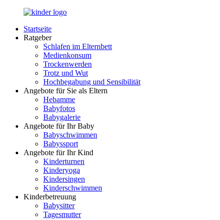
Zurück
zum
Startseite
Inhalt
LuckyKids.de
Das
Ratgeber
Portal
Schlafen im Elternbett
für
Medienkonsum
Ihren
Trockenwerden
Nachwuchs
Trotz und Wut
Hochbegabung und Sensibilität
Angebote für Sie als Eltern
Hebamme
Babyfotos
Babygalerie
Angebote für Ihr Baby
Babyschwimmen
Babyssport
Angebote für Ihr Kind
Kinderturnen
Kinderyoga
Kindersingen
Kinderschwimmen
Kinderbetreuung
Babysitter
Tagesmutter