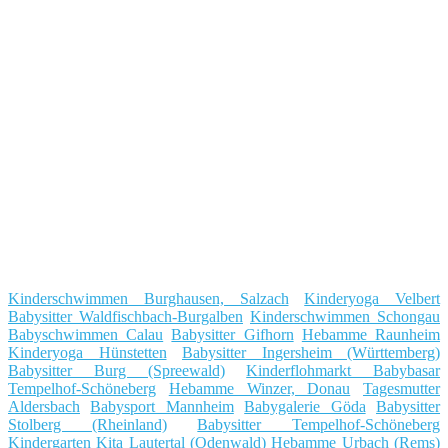
Kinderschwimmen Burghausen, Salzach
Kinderyoga Velbert
Babysitter Waldfischbach-Burgalben
Kinderschwimmen Schongau
Babyschwimmen Calau
Babysitter Gifhorn
Hebamme Raunheim
Kinderyoga Hünstetten
Babysitter Ingersheim (Württemberg)
Babysitter Burg (Spreewald)
Kinderflohmarkt Babybasar
Tempelhof-Schöneberg
Hebamme Winzer, Donau
Tagesmutter
Aldersbach
Babysport Mannheim
Babygalerie Göda
Babysitter
Stolberg (Rheinland)
Babysitter Tempelhof-Schöneberg
Kindergarten Kita Lautertal (Odenwald)
Hebamme Urbach (Rems)