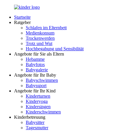
Zurück
zum
Startseite
Inhalt
LuckyKids.de
Das
Ratgeber
Portal
Schlafen im Elternbett
für
Medienkonsum
Ihren
Trockenwerden
Nachwuchs
Trotz und Wut
Hochbegabung und Sensibilität
Angebote für Sie als Eltern
Hebamme
Babyfotos
Babygalerie
Angebote für Ihr Baby
Babyschwimmen
Babyssport
Angebote für Ihr Kind
Kinderturnen
Kinderyoga
Kindersingen
Kinderschwimmen
Kinderbetreuung
Babysitter
Tagesmutter