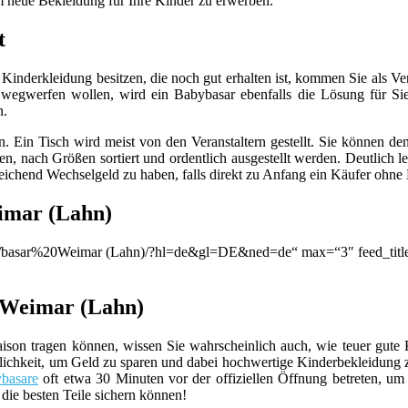
m neue Bekleidung für Ihre Kinder zu erwerben.
t
inderkleidung besitzen, die noch gut erhalten ist, kommen Sie als V
wegwerfen wollen, wird ein Babybasar ebenfalls die Lösung für Sie 
n.
. Ein Tisch wird meist von den Veranstaltern gestellt. Sie können d
, nach Größen sortiert und ordentlich ausgestellt werden. Deutlich le
ichend Wechselgeld zu haben, falls direkt zu Anfang ein Käufer ohne
imar (Lahn)
ion/q/basar%20Weimar (Lahn)/?hl=de&gl=DE&ned=de“ max=“3″ feed_titl
 Weimar (Lahn)
ison tragen können, wissen Sie wahrscheinlich auch, wie teuer gute 
lichkeit, um Geld zu sparen und dabei hochwertige Kinderbekleidung 
basare
oft etwa 30 Minuten vor der offiziellen Öffnung betreten, um
 die besten Teile sichern können!