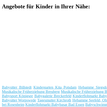
Angebote für Kinder in Ihrer Nähe:
Babysitter Billstedt
Kindergarten Kita Potsdam
Hebamme Siegsdo
Musikalische Früherziehung Breuberg
Musikalische Früherziehung B
Babysport Königsee
Babygalerie Breckerfeld
Kinderflohmarkt Baby
Babysitter Worpswede
Tagesmutter Kirchroth
Hebamme Seefeld, Ob
bei Rosenheim
Kinderflohmarkt Babybasar Bad Essen
Babyschwimm