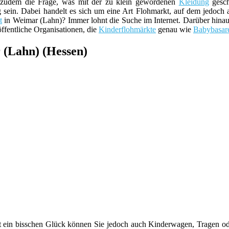
ch zudem die Frage, was mit der zu klein gewordenen
Kleidung
gesch
g sein. Dabei handelt es sich um eine Art Flohmarkt, auf dem jedoch 
t
in Weimar (Lahn)? Immer lohnt die Suche im Internet. Darüber hinau
öffentliche Organisationen, die
Kinderflohmärkte
genau wie
Babybasar
 (Lahn) (Hessen)
 ein bisschen Glück können Sie jedoch auch Kinderwagen, Tragen oder 