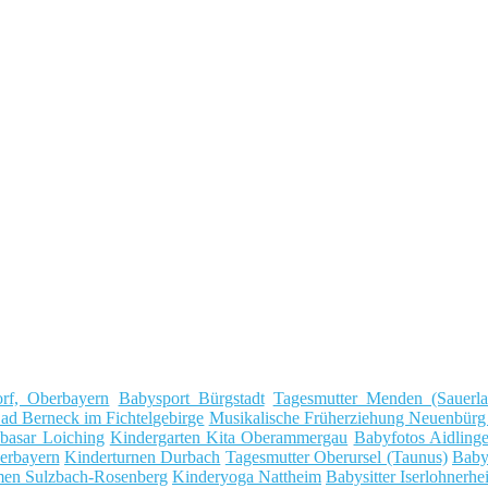
rf, Oberbayern
Babysport Bürgstadt
Tagesmutter Menden (Sauerla
ad Berneck im Fichtelgebirge
Musikalische Früherziehung Neuenbürg
basar Loiching
Kindergarten Kita Oberammergau
Babyfotos Aidling
erbayern
Kinderturnen Durbach
Tagesmutter Oberursel (Taunus)
Baby
en Sulzbach-Rosenberg
Kinderyoga Nattheim
Babysitter Iserlohnerhe