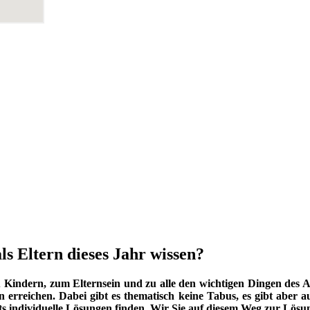
ls Eltern dieses Jahr wissen?
indern, zum Elternsein und zu alle den wichtigen Dingen des Au
 erreichen. Dabei gibt es thematisch keine Tabus, es gibt aber a
ets individuelle Lösungen finden. Wir Sie auf diesem Weg zur Lös