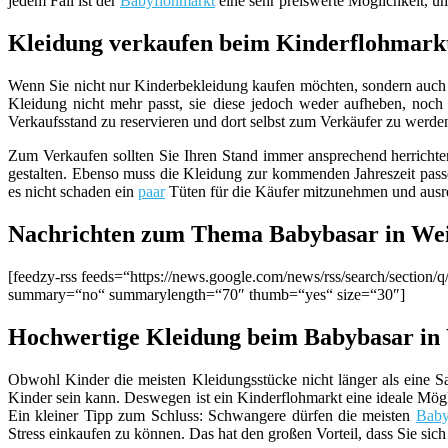
jedem Fall ist der
Babyflohmarkt
eine sehr preiswerte Möglichkeit, u
Kleidung verkaufen beim Kinderflohmark
Wenn Sie nicht nur Kinderbekleidung kaufen möchten, sondern auch K
Kleidung nicht mehr passt, sie diese jedoch weder aufheben, noch 
Verkaufsstand zu reservieren und dort selbst zum Verkäufer zu werde
Zum Verkaufen sollten Sie Ihren Stand immer ansprechend herrichten
gestalten. Ebenso muss die Kleidung zur kommenden Jahreszeit passen
es nicht schaden ein
paar
Tüten für die Käufer mitzunehmen und ausre
Nachrichten zum Thema Babybasar in We
[feedzy-rss feeds=“https://news.google.com/news/rss/search/sect
summary=“no“ summarylength=“70″ thumb=“yes“ size=“30″]
Hochwertige Kleidung beim Babybasar in
Obwohl Kinder die meisten Kleidungsstücke nicht länger als eine Sa
Kinder sein kann. Deswegen ist ein Kinderflohmarkt eine ideale Mög
Ein kleiner Tipp zum Schluss: Schwangere dürfen die meisten
Baby
Stress einkaufen zu können. Das hat den großen Vorteil, dass Sie sich