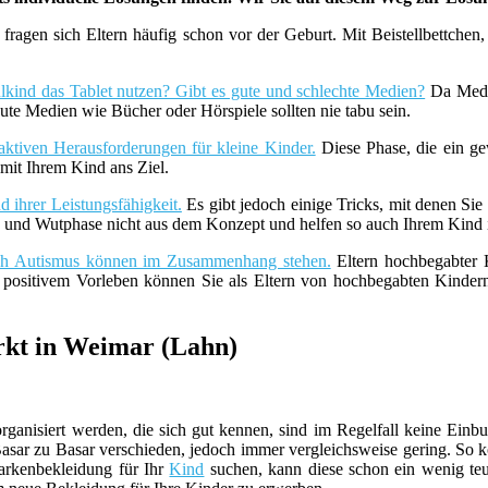
fragen sich Eltern häufig schon vor der Geburt. Mit Beistellbettche
lkind das Tablet nutzen? Gibt es gute und schlechte Medien?
Da Medie
ute Medien wie Bücher oder Hörspiele sollten nie tabu sein.
aktiven Herausforderungen für kleine Kinder.
Diese Phase, die ein ge
it Ihrem Kind ans Ziel.
 ihrer Leistungsfähigkeit.
Es gibt jedoch einige Tricks, mit denen Sie
z- und Wutphase nicht aus dem Konzept und helfen so auch Ihrem Kind i
uch Autismus können im Zusammenhang stehen.
Eltern hochbegabter K
t positivem Vorleben können Sie als Eltern von hochbegabten Kind
rkt in Weimar (Lahn)
ganisiert werden, die sich gut kennen, sind im Regelfall keine Einbuß
asar zu Basar verschieden, jedoch immer vergleichsweise gering. So k
arkenbekleidung für Ihr
Kind
suchen, kann diese schon ein wenig teur