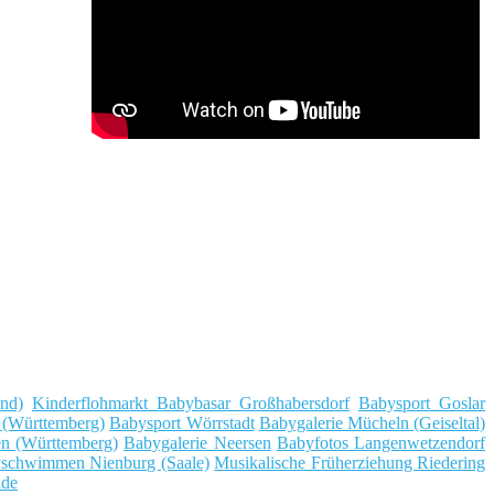
nd)
Kinderflohmarkt Babybasar Großhabersdorf
Babysport Goslar
 (Württemberg)
Babysport Wörrstadt
Babygalerie Mücheln (Geiseltal)
en (Württemberg)
Babygalerie Neersen
Babyfotos Langenwetzendorf
schwimmen Nienburg (Saale)
Musikalische Früherziehung Riedering
ide