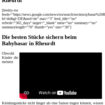
Rheurdt
[feedzy-rss
feeds=“https://news.google.com/news/rss/search/section/q/basar%20R
hl=de&gl=DE&ned=de“ max=“3″ feed_title=“no“
refresh=“365_days“ target=“_blank“ meta=“no“ summary=“no“
summarylength=“70″ thumb=“yes“ size=“30″]
Die besten Stücke sichern beim
Babybasar in Rheurdt
Obwohl
Kinder die
meisten
Kleidungsstücke nicht länger als eine Saison tragen können, wissen