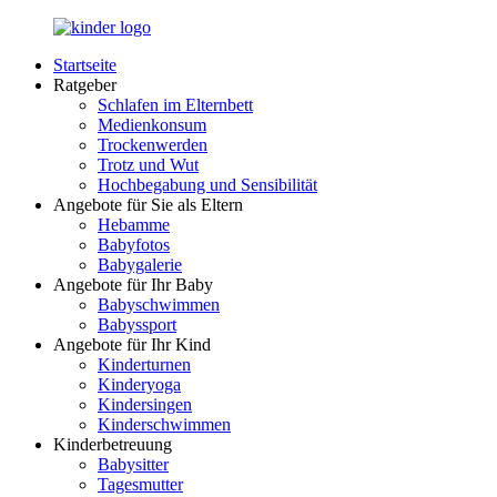
Zurück
zum
Startseite
Inhalt
LuckyKids.de
Das
Ratgeber
Portal
Schlafen im Elternbett
für
Medienkonsum
Ihren
Trockenwerden
Nachwuchs
Trotz und Wut
Hochbegabung und Sensibilität
Angebote für Sie als Eltern
Hebamme
Babyfotos
Babygalerie
Angebote für Ihr Baby
Babyschwimmen
Babyssport
Angebote für Ihr Kind
Kinderturnen
Kinderyoga
Kindersingen
Kinderschwimmen
Kinderbetreuung
Babysitter
Tagesmutter