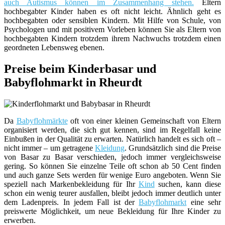
auch Autismus können im Zusammenhang stehen.
Eltern
hochbegabter Kinder haben es oft nicht leicht. Ähnlich geht es
hochbegabten oder sensiblen Kindern. Mit Hilfe von Schule, von
Psychologen und mit positivem Vorleben können Sie als Eltern von
hochbegabten Kindern trotzdem ihrem Nachwuchs trotzdem einen
geordneten Lebensweg ebenen.
Preise beim Kinderbasar und
Babyflohmarkt in Rheurdt
Da
Babyflohmärkte
oft von einer kleinen Gemeinschaft von Eltern
organisiert werden, die sich gut kennen, sind im Regelfall keine
Einbußen in der Qualität zu erwarten. Natürlich handelt es sich oft –
nicht immer – um getragene
Kleidung
. Grundsätzlich sind die Preise
von Basar zu Basar verschieden, jedoch immer vergleichsweise
gering. So können Sie einzelne Teile oft schon ab 50 Cent finden
und auch ganze Sets werden für wenige Euro angeboten. Wenn Sie
speziell nach Markenbekleidung für Ihr
Kind
suchen, kann diese
schon ein wenig teurer ausfallen, bleibt jedoch immer deutlich unter
dem Ladenpreis. In jedem Fall ist der
Babyflohmarkt
eine sehr
preiswerte Möglichkeit, um neue Bekleidung für Ihre Kinder zu
erwerben.