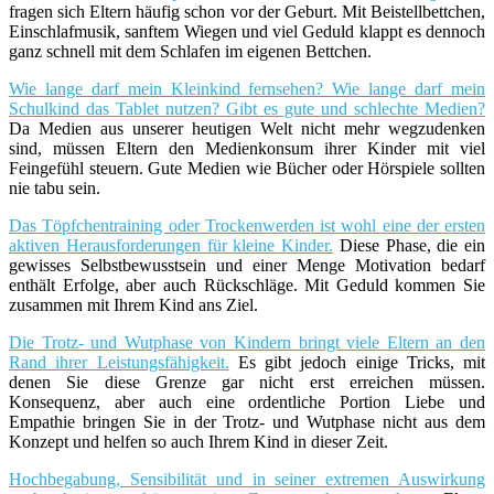
fragen sich Eltern häufig schon vor der Geburt. Mit Beistellbettchen,
Einschlafmusik, sanftem Wiegen und viel Geduld klappt es dennoch
ganz schnell mit dem Schlafen im eigenen Bettchen.
Wie lange darf mein Kleinkind fernsehen? Wie lange darf mein
Schulkind das Tablet nutzen? Gibt es gute und schlechte Medien?
Da Medien aus unserer heutigen Welt nicht mehr wegzudenken
sind, müssen Eltern den Medienkonsum ihrer Kinder mit viel
Feingefühl steuern. Gute Medien wie Bücher oder Hörspiele sollten
nie tabu sein.
Das Töpfchentraining oder Trockenwerden ist wohl eine der ersten
aktiven Herausforderungen für kleine Kinder.
Diese Phase, die ein
gewisses Selbstbewusstsein und einer Menge Motivation bedarf
enthält Erfolge, aber auch Rückschläge. Mit Geduld kommen Sie
zusammen mit Ihrem Kind ans Ziel.
Die Trotz- und Wutphase von Kindern bringt viele Eltern an den
Rand ihrer Leistungsfähigkeit.
Es gibt jedoch einige Tricks, mit
denen Sie diese Grenze gar nicht erst erreichen müssen.
Konsequenz, aber auch eine ordentliche Portion Liebe und
Empathie bringen Sie in der Trotz- und Wutphase nicht aus dem
Konzept und helfen so auch Ihrem Kind in dieser Zeit.
Hochbegabung, Sensibilität und in seiner extremen Auswirkung