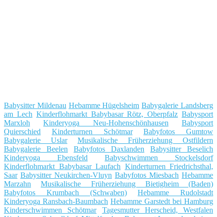
Babysitter Mildenau
Hebamme Hügelsheim
Babygalerie Landsberg
am Lech
Kinderflohmarkt Babybasar Rötz, Oberpfalz
Babysport
Marxloh
Kinderyoga Neu-Hohenschönhausen
Babysport
Quierschied
Kinderturnen Schötmar
Babyfotos Gumtow
Babygalerie Uslar
Musikalische Früherziehung Ostfildern
Babygalerie Beelen
Babyfotos Daxlanden
Babysitter Beselich
Kinderyoga Ebensfeld
Babyschwimmen Stockelsdorf
Kinderflohmarkt Babybasar Laufach
Kinderturnen Friedrichsthal,
Saar
Babysitter Neukirchen-Vluyn
Babyfotos Miesbach
Hebamme
Marzahn
Musikalische Früherziehung Bietigheim (Baden)
Babyfotos Krumbach (Schwaben)
Hebamme Rudolstadt
Kinderyoga Ransbach-Baumbach
Hebamme Garstedt bei Hamburg
Kinderschwimmen Schötmar
Tagesmutter Herscheid, Westfalen