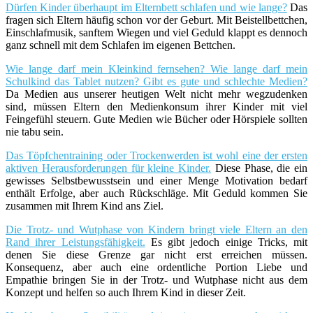
Dürfen Kinder überhaupt im Elternbett schlafen und wie lange?
Das
fragen sich Eltern häufig schon vor der Geburt. Mit Beistellbettchen,
Einschlafmusik, sanftem Wiegen und viel Geduld klappt es dennoch
ganz schnell mit dem Schlafen im eigenen Bettchen.
Wie lange darf mein Kleinkind fernsehen? Wie lange darf mein
Schulkind das Tablet nutzen? Gibt es gute und schlechte Medien?
Da Medien aus unserer heutigen Welt nicht mehr wegzudenken
sind, müssen Eltern den Medienkonsum ihrer Kinder mit viel
Feingefühl steuern. Gute Medien wie Bücher oder Hörspiele sollten
nie tabu sein.
Das Töpfchentraining oder Trockenwerden ist wohl eine der ersten
aktiven Herausforderungen für kleine Kinder.
Diese Phase, die ein
gewisses Selbstbewusstsein und einer Menge Motivation bedarf
enthält Erfolge, aber auch Rückschläge. Mit Geduld kommen Sie
zusammen mit Ihrem Kind ans Ziel.
Die Trotz- und Wutphase von Kindern bringt viele Eltern an den
Rand ihrer Leistungsfähigkeit.
Es gibt jedoch einige Tricks, mit
denen Sie diese Grenze gar nicht erst erreichen müssen.
Konsequenz, aber auch eine ordentliche Portion Liebe und
Empathie bringen Sie in der Trotz- und Wutphase nicht aus dem
Konzept und helfen so auch Ihrem Kind in dieser Zeit.