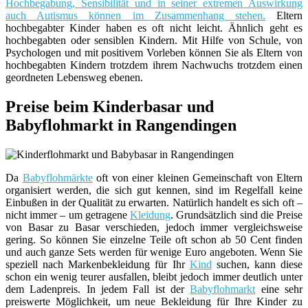
Hochbegabung, Sensibilität und in seiner extremen Auswirkung
auch Autismus können im Zusammenhang stehen.
Eltern
hochbegabter Kinder haben es oft nicht leicht. Ähnlich geht es
hochbegabten oder sensiblen Kindern. Mit Hilfe von Schule, von
Psychologen und mit positivem Vorleben können Sie als Eltern von
hochbegabten Kindern trotzdem ihrem Nachwuchs trotzdem einen
geordneten Lebensweg ebenen.
Preise beim Kinderbasar und
Babyflohmarkt in Rangendingen
Da
Babyflohmärkte
oft von einer kleinen Gemeinschaft von Eltern
organisiert werden, die sich gut kennen, sind im Regelfall keine
Einbußen in der Qualität zu erwarten. Natürlich handelt es sich oft –
nicht immer – um getragene
Kleidung
. Grundsätzlich sind die Preise
von Basar zu Basar verschieden, jedoch immer vergleichsweise
gering. So können Sie einzelne Teile oft schon ab 50 Cent finden
und auch ganze Sets werden für wenige Euro angeboten. Wenn Sie
speziell nach Markenbekleidung für Ihr
Kind
suchen, kann diese
schon ein wenig teurer ausfallen, bleibt jedoch immer deutlich unter
dem Ladenpreis. In jedem Fall ist der
Babyflohmarkt
eine sehr
preiswerte Möglichkeit, um neue Bekleidung für Ihre Kinder zu