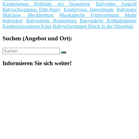
Kinderturnen Rehfelde bei Strausberg
Babysitter Amtzell
Babyschwimmen Elbe-Parey
Kinderyoga Jägersfreude
Babyfotos
Malchow, Mecklenburg
Musikalische Früherziehung Markt
Indersdorf
Babygalerie Regensburg
Babygalerie Rotthalmünster
Kinderschwimmen Küps
Babyschwimmen Bruck in der Oberpfalz
Suchen (Angebot und Ort):
Suche
Suchen
nach:
Informieren Sie sich weiter!