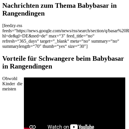
Nachrichten zum Thema Babybasar in
Rangendingen
[feedzy-rss
feeds=“https://news.google.com/news/rss/search/section/q/basar%20
hl=de&gl=DE&ned=de“ max=“3″ feed_title=“no“
refresh=“365_days“ target=“_blank“ meta=“no“ summary=“no“
summarylength=“70″ thumb=“yes“ size=“30″]
Vorteile für Schwangere beim Babybasar
in Rangendingen
Obwohl
Kinder die
meisten