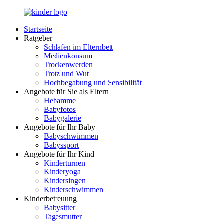
Zurück
zum
Startseite
Inhalt
LuckyKids.de
Das
Ratgeber
Portal
Schlafen im Elternbett
für
Medienkonsum
Ihren
Trockenwerden
Nachwuchs
Trotz und Wut
Hochbegabung und Sensibilität
Angebote für Sie als Eltern
Hebamme
Babyfotos
Babygalerie
Angebote für Ihr Baby
Babyschwimmen
Babyssport
Angebote für Ihr Kind
Kinderturnen
Kinderyoga
Kindersingen
Kinderschwimmen
Kinderbetreuung
Babysitter
Tagesmutter