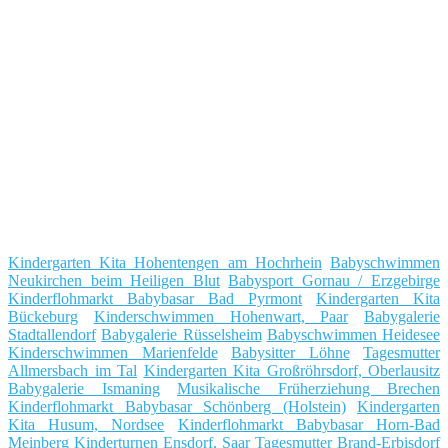
Kindergarten Kita Hohentengen am Hochrhein
Babyschwimmen
Neukirchen beim Heiligen Blut
Babysport Gornau / Erzgebirge
Kinderflohmarkt Babybasar Bad Pyrmont
Kindergarten Kita
Bückeburg
Kinderschwimmen Hohenwart, Paar
Babygalerie
Stadtallendorf
Babygalerie Rüsselsheim
Babyschwimmen Heidesee
Kinderschwimmen Marienfelde
Babysitter Löhne
Tagesmutter
Allmersbach im Tal
Kindergarten Kita Großröhrsdorf, Oberlausitz
Babygalerie Ismaning
Musikalische Früherziehung Brechen
Kinderflohmarkt Babybasar Schönberg (Holstein)
Kindergarten
Kita Husum, Nordsee
Kinderflohmarkt Babybasar Horn-Bad
Meinberg
Kinderturnen Ensdorf, Saar
Tagesmutter Brand-Erbisdorf