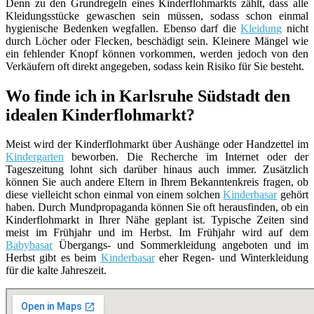
Denn zu den Grundregeln eines Kinderflohmarkts zählt, dass alle
Kleidungsstücke gewaschen sein müssen, sodass schon einmal
hygienische Bedenken wegfallen. Ebenso darf die
Kleidung
nicht
durch Löcher oder Flecken, beschädigt sein. Kleinere Mängel wie
ein fehlender Knopf können vorkommen, werden jedoch von den
Verkäufern oft direkt angegeben, sodass kein Risiko für Sie besteht.
Wo finde ich in Karlsruhe Südstadt den
idealen Kinderflohmarkt?
Meist wird der Kinderflohmarkt über Aushänge oder Handzettel im
Kindergarten
beworben. Die Recherche im Internet oder der
Tageszeitung lohnt sich darüber hinaus auch immer. Zusätzlich
können Sie auch andere Eltern in Ihrem Bekanntenkreis fragen, ob
diese vielleicht schon einmal von einem solchen
Kinderbasar
gehört
haben. Durch Mundpropaganda können Sie oft herausfinden, ob ein
Kinderflohmarkt in Ihrer Nähe geplant ist. Typische Zeiten sind
meist im Frühjahr und im Herbst. Im Frühjahr wird auf dem
Babybasar
Übergangs- und Sommerkleidung angeboten und im
Herbst gibt es beim
Kinderbasar
eher Regen- und Winterkleidung
für die kalte Jahreszeit.