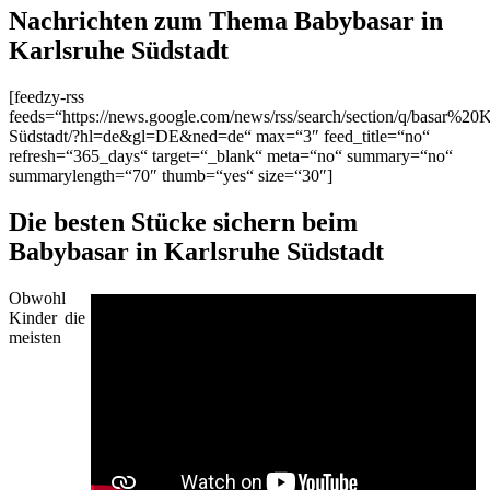
Nachrichten zum Thema Babybasar in
Karlsruhe Südstadt
[feedzy-rss
feeds=“https://news.google.com/news/rss/search/section/q/basar%20K
Südstadt/?hl=de&gl=DE&ned=de“ max=“3″ feed_title=“no“
refresh=“365_days“ target=“_blank“ meta=“no“ summary=“no“
summarylength=“70″ thumb=“yes“ size=“30″]
Die besten Stücke sichern beim
Babybasar in Karlsruhe Südstadt
Obwohl
Kinder die
meisten