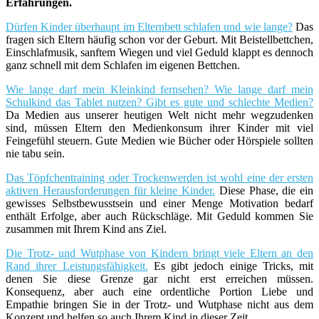
Erfahrungen.
Dürfen Kinder überhaupt im Elternbett schlafen und wie lange?
Das
fragen sich Eltern häufig schon vor der Geburt. Mit Beistellbettchen,
Einschlafmusik, sanftem Wiegen und viel Geduld klappt es dennoch
ganz schnell mit dem Schlafen im eigenen Bettchen.
Wie lange darf mein Kleinkind fernsehen? Wie lange darf mein
Schulkind das Tablet nutzen? Gibt es gute und schlechte Medien?
Da Medien aus unserer heutigen Welt nicht mehr wegzudenken
sind, müssen Eltern den Medienkonsum ihrer Kinder mit viel
Feingefühl steuern. Gute Medien wie Bücher oder Hörspiele sollten
nie tabu sein.
Das Töpfchentraining oder Trockenwerden ist wohl eine der ersten
aktiven Herausforderungen für kleine Kinder.
Diese Phase, die ein
gewisses Selbstbewusstsein und einer Menge Motivation bedarf
enthält Erfolge, aber auch Rückschläge. Mit Geduld kommen Sie
zusammen mit Ihrem Kind ans Ziel.
Die Trotz- und Wutphase von Kindern bringt viele Eltern an den
Rand ihrer Leistungsfähigkeit.
Es gibt jedoch einige Tricks, mit
denen Sie diese Grenze gar nicht erst erreichen müssen.
Konsequenz, aber auch eine ordentliche Portion Liebe und
Empathie bringen Sie in der Trotz- und Wutphase nicht aus dem
Konzept und helfen so auch Ihrem Kind in dieser Zeit.