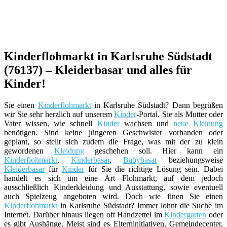
Kinderflohmarkt in Karlsruhe Südstadt
(76137) – Kleiderbasar und alles für
Kinder!
Sie einen
Kinderflohmarkt
in Karlsruhe Südstadt? Dann begrüßen
wir Sie sehr herzlich auf unserem
Kinder
-Portal. Sie als Mutter oder
Vater wissen, wie schnell
Kinder
wachsen und
neue Kleidung
benötigen. Sind keine jüngeren Geschwister vorhanden oder
geplant, so stellt sich zudem die Frage, was mit der zu klein
gewordenen
Kleidung
geschehen soll. Hier kann ein
Kinderflohmarkt
,
Kinderbasar
,
Babybasar
beziehungsweise
Kleiderbasar
für
Kinder
für Sie die richtige Lösung sein. Dabei
handelt es sich um eine Art Flohmarkt, auf dem jedoch
ausschließlich Kinderkleidung und Ausstattung, sowie eventuell
auch Spielzeug angeboten wird. Doch wie finen Sie einen
Kinderflohmarkt
in Karlsruhe Südstadt? Immer lohnt die Suche im
Internet. Darüber hinaus liegen oft Handzettel im
Kindergarten
oder
es gibt Aushänge. Meist sind es Elterninitiativen, Gemeindecenter,