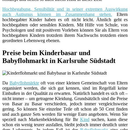
Hochbegabung, Sensibilität und in seiner extremen Auswirkung
auch Autismus können im Zusammenhang stehen.
Eltern
hochbegabter Kinder haben es oft nicht leicht. Ähnlich geht es
hochbegabten oder sensiblen Kindern. Mit Hilfe von Schule, von
Psychologen und mit positivem Vorleben können Sie als Eltern von
hochbegabten Kindern trotzdem ihrem Nachwuchs trotzdem einen
geordneten Lebensweg ebenen.
Preise beim Kinderbasar und
Babyflohmarkt in Karlsruhe Südstadt
Da
Babyflohmärkte
oft von einer kleinen Gemeinschaft von Eltern
organisiert werden, die sich gut kennen, sind im Regelfall keine
Einbußen in der Qualität zu erwarten. Natürlich handelt es sich oft –
nicht immer – um getragene Kleidung. Grundsätzlich sind die Preise
von Basar zu Basar verschieden, jedoch immer vergleichsweise
gering. So können Sie einzelne Teile oft schon ab 50 Cent finden
und auch ganze Sets werden für wenige Euro angeboten. Wenn Sie
speziell nach Markenbekleidung für Ihr
Kind
suchen, kann diese
schon ein wenig teurer ausfallen, bleibt jedoch immer deutlich unter
dem Ladenpreis. In jedem Fall ist der
Babyflohmarkt
eine sehr