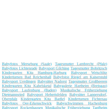
Babyfotos Merseburg (Saale)
Tagesmutter Lambrecht (Pfalz)
Babyfotos Lichtenrade
Babysport Gilching
Tagesmutter Bobritzsch
Kindergarten Kita Hamburg-Harburg
Babysport Weischlitz
Kinderturnen Bad Reichenhall
Babyfotos Riegel am Kaiserstuhl
Babysport Uerdingen
Babysitter Nadorst
Tagesmutter Großbeeren
Kindergarten Kita Kabelsketal
Babygalerie Hartheim (Breisgau)
Babysport Laufenburg (Baden)
Musikalische Früherziehung
Dietmannsried
Babysport Hebertsfelden
Babysitter Lappersdorf,
Oberpfalz
Kindergarten Kita Barßel
Kinderturnen Fichtenau
Babyfotos Oer-Erkenschwick
Babyschwimmen Hachenburg
Babysport Rockenhausen
Musikalische Früherziehung Tapfheim