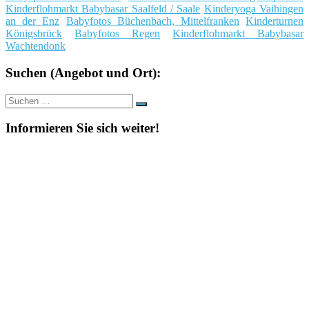
Kinderflohmarkt Babybasar Saalfeld / Saale
Kinderyoga Vaihingen
an der Enz
Babyfotos Büchenbach, Mittelfranken
Kinderturnen
Königsbrück
Babyfotos Regen
Kinderflohmarkt Babybasar
Wachtendonk
Suchen (Angebot und Ort):
Suche
Suchen
nach:
Informieren Sie sich weiter!