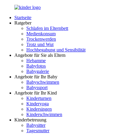
Zurück
zum
Startseite
Inhalt
LuckyKids.de
Das
Ratgeber
Portal
Schlafen im Elternbett
für
Medienkonsum
Ihren
Trockenwerden
Nachwuchs
Trotz und Wut
Hochbegabung und Sensibilität
Angebote für Sie als Eltern
Hebamme
Babyfotos
Babygalerie
Angebote für Ihr Baby
Babyschwimmen
Babyssport
Angebote für Ihr Kind
Kinderturnen
Kinderyoga
Kindersingen
Kinderschwimmen
Kinderbetreuung
Babysitter
Tagesmutter