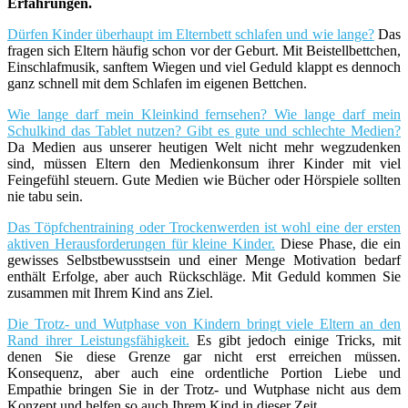
Erfahrungen.
Dürfen Kinder überhaupt im Elternbett schlafen und wie lange?
Das
fragen sich Eltern häufig schon vor der Geburt. Mit Beistellbettchen,
Einschlafmusik, sanftem Wiegen und viel Geduld klappt es dennoch
ganz schnell mit dem Schlafen im eigenen Bettchen.
Wie lange darf mein Kleinkind fernsehen? Wie lange darf mein
Schulkind das Tablet nutzen? Gibt es gute und schlechte Medien?
Da Medien aus unserer heutigen Welt nicht mehr wegzudenken
sind, müssen Eltern den Medienkonsum ihrer Kinder mit viel
Feingefühl steuern. Gute Medien wie Bücher oder Hörspiele sollten
nie tabu sein.
Das Töpfchentraining oder Trockenwerden ist wohl eine der ersten
aktiven Herausforderungen für kleine Kinder.
Diese Phase, die ein
gewisses Selbstbewusstsein und einer Menge Motivation bedarf
enthält Erfolge, aber auch Rückschläge. Mit Geduld kommen Sie
zusammen mit Ihrem Kind ans Ziel.
Die Trotz- und Wutphase von Kindern bringt viele Eltern an den
Rand ihrer Leistungsfähigkeit.
Es gibt jedoch einige Tricks, mit
denen Sie diese Grenze gar nicht erst erreichen müssen.
Konsequenz, aber auch eine ordentliche Portion Liebe und
Empathie bringen Sie in der Trotz- und Wutphase nicht aus dem
Konzept und helfen so auch Ihrem Kind in dieser Zeit.