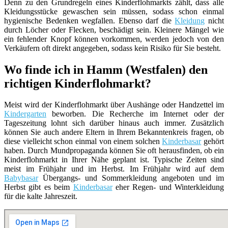
Denn zu den Grundregeln eines Kinderflohmarkts zählt, dass alle
Kleidungsstücke gewaschen sein müssen, sodass schon einmal
hygienische Bedenken wegfallen. Ebenso darf die
Kleidung
nicht
durch Löcher oder Flecken, beschädigt sein. Kleinere Mängel wie
ein fehlender Knopf können vorkommen, werden jedoch von den
Verkäufern oft direkt angegeben, sodass kein Risiko für Sie besteht.
Wo finde ich in Hamm (Westfalen) den
richtigen Kinderflohmarkt?
Meist wird der Kinderflohmarkt über Aushänge oder Handzettel im
Kindergarten
beworben. Die Recherche im Internet oder der
Tageszeitung lohnt sich darüber hinaus auch immer. Zusätzlich
können Sie auch andere Eltern in Ihrem Bekanntenkreis fragen, ob
diese vielleicht schon einmal von einem solchen
Kinderbasar
gehört
haben. Durch Mundpropaganda können Sie oft herausfinden, ob ein
Kinderflohmarkt in Ihrer Nähe geplant ist. Typische Zeiten sind
meist im Frühjahr und im Herbst. Im Frühjahr wird auf dem
Babybasar
Übergangs- und Sommerkleidung angeboten und im
Herbst gibt es beim
Kinderbasar
eher Regen- und Winterkleidung
für die kalte Jahreszeit.