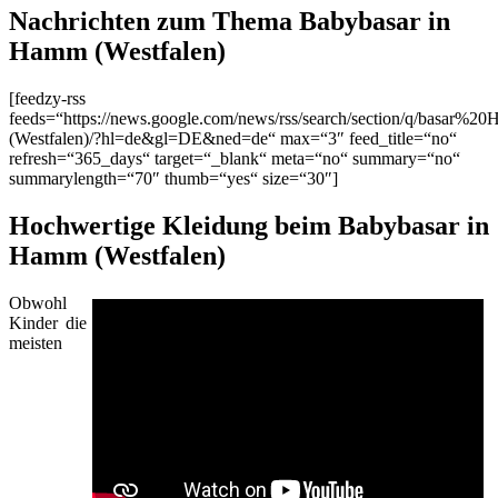
Nachrichten zum Thema Babybasar in
Hamm (Westfalen)
[feedzy-rss
feeds=“https://news.google.com/news/rss/search/section/q/basar%2
(Westfalen)/?hl=de&gl=DE&ned=de“ max=“3″ feed_title=“no“
refresh=“365_days“ target=“_blank“ meta=“no“ summary=“no“
summarylength=“70″ thumb=“yes“ size=“30″]
Hochwertige Kleidung beim Babybasar in
Hamm (Westfalen)
Obwohl
Kinder die
meisten