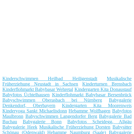
Kinderschwimmen Heilbad Heiligenstadt
Musikalische
Früherziehung Neustadt in Sachsen
Kinderturnen Brensbach
Kinderflohmarkt Babybasar Wehretal
Kindergarten Kita Donaustauf
Babyfotos Üchtelhausen
Kinderflohmarkt Babybasar Bersenbrück
Babyschwimmen Oberasbach bei Nürnberg
Babygalerie
Denkendorf, Oberbayern
Kindergarten Kita Moorenweis
Kinderyoga Sankt Michaelisdonn
Hebamme Wolfhagen
Babyfotos
Maulbronn
Babyschwimmen Langendorfer Berg
Babygalerie Bad
Buchau
Babygalerie Bonn
Babyfotos Scheidegg, Allgäu
Babygalerie Heek
Musikalische Früherziehung Dorsten
Babysitter
Schönau (Odenwald)
Hebamme Naumburg (Saale)
Babygalerie