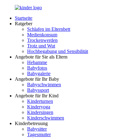
Zurück
zum
Startseite
Inhalt
LuckyKids.de
Das
Ratgeber
Portal
Schlafen im Elternbett
für
Medienkonsum
Ihren
Trockenwerden
Nachwuchs
Trotz und Wut
Hochbegabung und Sensibilität
Angebote für Sie als Eltern
Hebamme
Babyfotos
Babygalerie
Angebote für Ihr Baby
Babyschwimmen
Babyssport
Angebote für Ihr Kind
Kinderturnen
Kinderyoga
Kindersingen
Kinderschwimmen
Kinderbetreuung
Babysitter
Tagesmutter