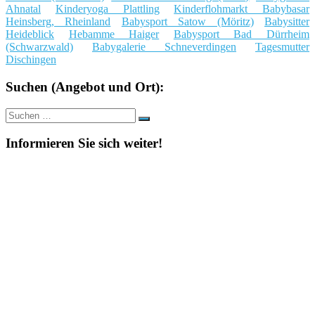
Ahnatal
Kinderyoga Plattling
Kinderflohmarkt Babybasar
Heinsberg, Rheinland
Babysport Satow (Möritz)
Babysitter
Heideblick
Hebamme Haiger
Babysport Bad Dürrheim
(Schwarzwald)
Babygalerie Schneverdingen
Tagesmutter
Dischingen
Suchen (Angebot und Ort):
Suche
Suchen
nach:
Informieren Sie sich weiter!