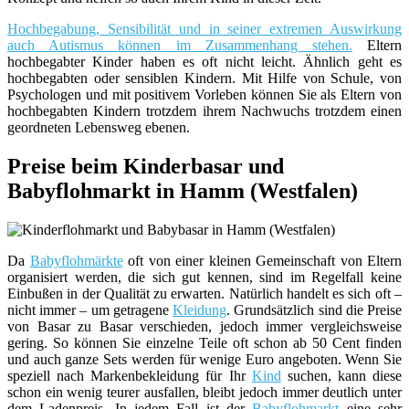
Hochbegabung, Sensibilität und in seiner extremen Auswirkung
auch Autismus können im Zusammenhang stehen.
Eltern
hochbegabter Kinder haben es oft nicht leicht. Ähnlich geht es
hochbegabten oder sensiblen Kindern. Mit Hilfe von Schule, von
Psychologen und mit positivem Vorleben können Sie als Eltern von
hochbegabten Kindern trotzdem ihrem Nachwuchs trotzdem einen
geordneten Lebensweg ebenen.
Preise beim Kinderbasar und
Babyflohmarkt in Hamm (Westfalen)
Da
Babyflohmärkte
oft von einer kleinen Gemeinschaft von Eltern
organisiert werden, die sich gut kennen, sind im Regelfall keine
Einbußen in der Qualität zu erwarten. Natürlich handelt es sich oft –
nicht immer – um getragene
Kleidung
. Grundsätzlich sind die Preise
von Basar zu Basar verschieden, jedoch immer vergleichsweise
gering. So können Sie einzelne Teile oft schon ab 50 Cent finden
und auch ganze Sets werden für wenige Euro angeboten. Wenn Sie
speziell nach Markenbekleidung für Ihr
Kind
suchen, kann diese
schon ein wenig teurer ausfallen, bleibt jedoch immer deutlich unter
dem Ladenpreis. In jedem Fall ist der
Babyflohmarkt
eine sehr