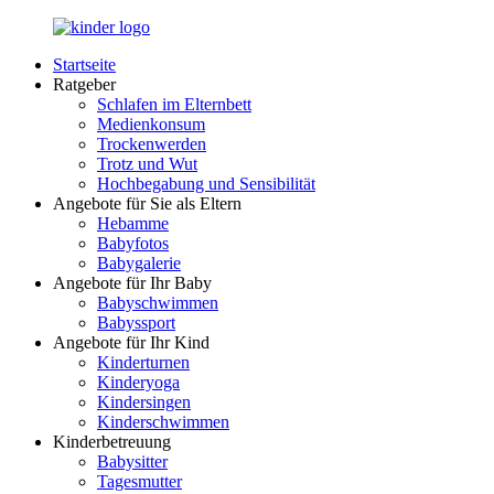
Zurück
zum
Startseite
Inhalt
LuckyKids.de
Das
Ratgeber
Portal
Schlafen im Elternbett
für
Medienkonsum
Ihren
Trockenwerden
Nachwuchs
Trotz und Wut
Hochbegabung und Sensibilität
Angebote für Sie als Eltern
Hebamme
Babyfotos
Babygalerie
Angebote für Ihr Baby
Babyschwimmen
Babyssport
Angebote für Ihr Kind
Kinderturnen
Kinderyoga
Kindersingen
Kinderschwimmen
Kinderbetreuung
Babysitter
Tagesmutter