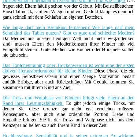
Dürfen Kinder überhaupt im Elternbett schlafen und wie lange?
Das
fragen sich Eltern häufig schon vor der Geburt. Mit Beistellbettchen,
Einschlafmusik, sanftem Wiegen und viel Geduld klappt es dennoch
ganz schnell mit dem Schlafen im eigenen Bettchen.
Wie lange darf mein Kleinkind fernsehen? Wie lange darf mein
Schulkind das Tablet nutzen? Gibt es gute und schlechte Medien?
Da Medien aus unserer heutigen Welt nicht mehr wegzudenken
sind, müssen Eltern den Medienkonsum ihrer Kinder mit viel
Feingefühl steuern. Gute Medien wie Bücher oder Hörspiele sollten
nie tabu sein.
Das Töpfchentraining oder Trockenwerden ist wohl eine der ersten
aktiven Herausforderungen für kleine Kinder.
Diese Phase, die ein
gewisses Selbstbewusstsein und einer Menge Motivation bedarf
enthält Erfolge, aber auch Rückschläge. Mit Geduld kommen Sie
zusammen mit Ihrem Kind ans Ziel.
Die Trotz- und Wutphase von Kindern bringt viele Eltern an den
Rand ihrer Leistungsfähigkeit.
Es gibt jedoch einige Tricks, mit
denen Sie diese Grenze gar nicht erst erreichen müssen.
Konsequenz, aber auch eine ordentliche Portion Liebe und
Empathie bringen Sie in der Trotz- und Wutphase nicht aus dem
Konzept und helfen so auch Ihrem Kind in dieser Zeit.
Hochbegabung, Sensibilität und in seiner extremen Auswirkung