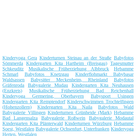
Kinderyoga Gera
Kinderturnen Steinau an der Straße
Babyfotos
Sömmerda
Kindergarten Kita Hartheim (Breisgau)
Tagesmutter
Schkeuditz
Musikalische Früherziehung Albbruck
Hebamme
Schmarl
Babyfotos Knetzgau
Kinderflohmarkt Babybasar
Waldsassen
Babysitter Meckenheim, Rheinland
Babyfotos
Gräfenroda
Babygalerie Mudau
Kindergarten Kita Neuhausen
(Enzkreis)
Musikalische Früherziehung Bad Reichenhall
Kinderyoga Germering, Oberbayern
Babysport Usingen
Kindergarten Kita Remptendorf
Kinderschwimmen Trochtelfingen
(Hohenzollern)
Kindergarten Kita Naila
Babyfotos Wald
Babygalerie Villingen
Kinderturnen Grünheide (Mark)
Hebamme
Bad Langensalza
Babygalerie Roßwein
Babygalerie Modautal
Kindergarten Kita Plänterwald
Kinderturnen Würzburg
Hebamme
Soest, Westfalen
Babygalerie Ochsenfurt, Unterfranken
Kinderyoga
Herten, Westfalen