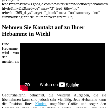
feeds=“https://news.google.com/news/rss/search/section/q/hebamme
hl=de&gl=DE&ned=de“ max=“3″ feed_title=“no“
refresh=“365_days“ target=“_blank“ meta=“no“ summary=“no“
summarylength=“70″ thumb=“yes“ size=“30″]
Nehmen Sie Kontakt auf zu Ihrer
Hebamme in Wiehl
Eine
Hebamme
wird von
den
meisten als
Geburtshelferin betrachtet, die weiteren Aufgaben, die sie
übernehmen kann sind jedoch sehr vielfältig. Jede Hebamme kann
die Position Ihres
Kindes
, ungefähre Größe und sogar den