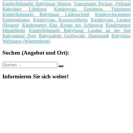
Kinderflohmarkt Babybasar Hönow
Tagesmutter Pockau, Flöhatal
Babysitter Lübtheen
Kinderyoga Eisenberg, Thüringen
Kinderflohmarkt Babybasar Lüdenscheid
Kinderschwimmen
Emmendingen
Kinderyoga Kreuzwertheim
Kinderyoga Langen
(Hessen)
Kindergarten Kita Kropp bei Schleswig
Kinderturnen
Mindelheim
Kinderflohmarkt Babybasar Landau an der Isar
Babygalerie Peez
Babygalerie Greifswald, Hansestadt
Babyfotos
Wehingen (Württemberg)
Suchen (Angebot und Ort):
Suche
Suchen
nach:
Informieren Sie sich weiter!