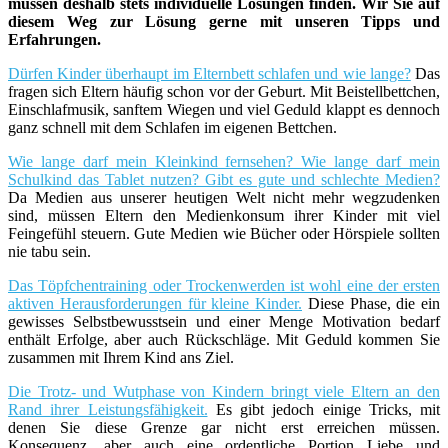
müssen deshalb stets individuelle Lösungen finden. Wir Sie auf
diesem Weg zur Lösung gerne mit unseren Tipps und
Erfahrungen.
Dürfen Kinder überhaupt im Elternbett schlafen und wie lange?
Das
fragen sich Eltern häufig schon vor der Geburt. Mit Beistellbettchen,
Einschlafmusik, sanftem Wiegen und viel Geduld klappt es dennoch
ganz schnell mit dem Schlafen im eigenen Bettchen.
Wie lange darf mein Kleinkind fernsehen? Wie lange darf mein
Schulkind das Tablet nutzen? Gibt es gute und schlechte Medien?
Da Medien aus unserer heutigen Welt nicht mehr wegzudenken
sind, müssen Eltern den Medienkonsum ihrer Kinder mit viel
Feingefühl steuern. Gute Medien wie Bücher oder Hörspiele sollten
nie tabu sein.
Das Töpfchentraining oder Trockenwerden ist wohl eine der ersten
aktiven Herausforderungen für kleine Kinder.
Diese Phase, die ein
gewisses Selbstbewusstsein und einer Menge Motivation bedarf
enthält Erfolge, aber auch Rückschläge. Mit Geduld kommen Sie
zusammen mit Ihrem Kind ans Ziel.
Die Trotz- und Wutphase von Kindern bringt viele Eltern an den
Rand ihrer Leistungsfähigkeit.
Es gibt jedoch einige Tricks, mit
denen Sie diese Grenze gar nicht erst erreichen müssen.
Konsequenz, aber auch eine ordentliche Portion Liebe und