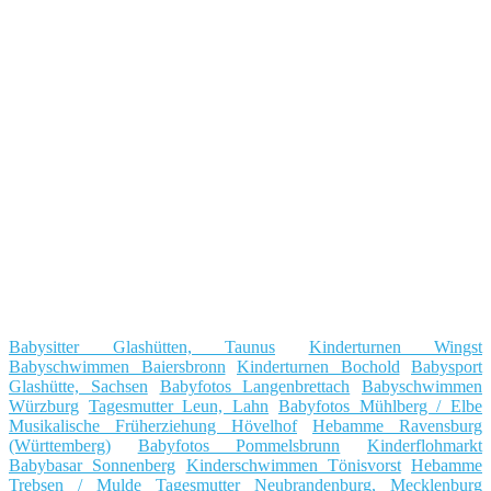
Babysitter Glashütten, Taunus
Kinderturnen Wingst
Babyschwimmen Baiersbronn
Kinderturnen Bochold
Babysport
Glashütte, Sachsen
Babyfotos Langenbrettach
Babyschwimmen
Würzburg
Tagesmutter Leun, Lahn
Babyfotos Mühlberg / Elbe
Musikalische Früherziehung Hövelhof
Hebamme Ravensburg
(Württemberg)
Babyfotos Pommelsbrunn
Kinderflohmarkt
Babybasar Sonnenberg
Kinderschwimmen Tönisvorst
Hebamme
Trebsen / Mulde
Tagesmutter Neubrandenburg, Mecklenburg