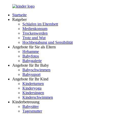
Zurück
zum
Startseite
Inhalt
LuckyKids.de
Das
Ratgeber
Portal
Schlafen im Elternbett
für
Medienkonsum
Ihren
Trockenwerden
Nachwuchs
Trotz und Wut
Hochbegabung und Sensibilität
Angebote für Sie als Eltern
Hebamme
Babyfotos
Babygalerie
Angebote für Ihr Baby
Babyschwimmen
Babyssport
Angebote für Ihr Kind
Kinderturnen
Kinderyoga
Kindersingen
Kinderschwimmen
Kinderbetreuung
Babysitter
Tagesmutter