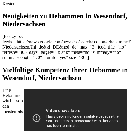
Kosten.
Neuigkeiten zu Hebammen in Wesendorf,
Niedersachsen
[feedzy-rss
feeds=“https://news.google.com/news/rss/search/section/q/hebamm
Niedersachsen/?hl=de&gl=DE&ned=de“ max=“3″ feed_title=“no“
refresh=“365_days“ target=“_blank“ meta=“no“ summary=“no“
summarylength=“70″ thumb=“yes“ size=“30″]
Vielfältige Kompetenz Ihrer Hebamme in
Wesendorf, Niedersachsen
Eine
Hebamme
wird von
den
meisten als