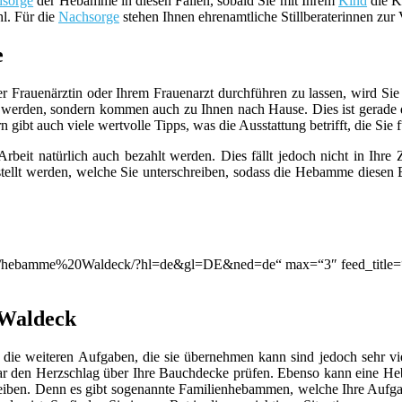
sorge
der Hebamme in diesen Fällen, sobald Sie mit Ihrem
Kind
die Kl
hl. Für die
Nachsorge
stehen Ihnen ehrenamtliche Stillberaterinnen zur
e
er Frauenärztin oder Ihrem Frauenarzt durchführen zu lassen, wird S
werden, sondern kommen auch zu Ihnen nach Hause. Dies ist gerade d
ibt auch viele wertvolle Tipps, was die Ausstattung betrifft, die Sie f
beit natürlich auch bezahlt werden. Dies fällt jedoch nicht in Ihre
llt werden, welche Sie unterschreiben, sodass die Hebamme diesen B
tion/q/hebamme%20Waldeck/?hl=de&gl=DE&ned=de“ max=“3″ feed_title
 Waldeck
die weiteren Aufgaben, die sie übernehmen kann sind jedoch sehr viel
ar den Herzschlag über Ihre Bauchdecke prüfen. Ebenso kann eine 
leiben. Denn es gibt sogenannte Familienhebammen, welche Ihre Aufga