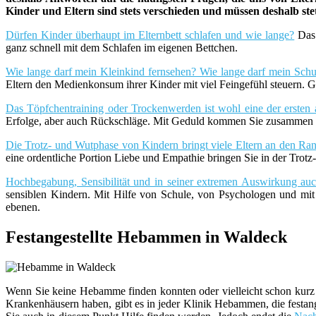
Kinder und Eltern sind stets verschieden und müssen deshalb st
Dürfen Kinder überhaupt im Elternbett schlafen und wie lange?
Das 
ganz schnell mit dem Schlafen im eigenen Bettchen.
Wie lange darf mein Kleinkind fernsehen? Wie lange darf mein Schu
Eltern den Medienkonsum ihrer Kinder mit viel Feingefühl steuern. G
Das Töpfchentraining oder Trockenwerden ist wohl eine der ersten 
Erfolge, aber auch Rückschläge. Mit Geduld kommen Sie zusammen m
Die Trotz- und Wutphase von Kindern bringt viele Eltern an den Rand
eine ordentliche Portion Liebe und Empathie bringen Sie in der Trot
Hochbegabung, Sensibilität und in seiner extremen Auswirkung a
sensiblen Kindern. Mit Hilfe von Schule, von Psychologen und mi
ebenen.
Festangestellte Hebammen in Waldeck
Wenn Sie keine Hebamme finden konnten oder vielleicht schon kurz 
Krankenhäusern haben, gibt es in jeder Klinik Hebammen, die festang