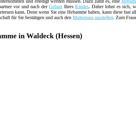
unternommen und erledigt werden müssen. Dazu zählt es, eine
Hebam
hpartner vor und nach der
Geburt
Ihres
Kindes
. Daher lohnt es sich, 
betreuen kann. Denn wenn Sie eine Hebamme haben, kann diese fast all
aft für Sie bestätigen und auch den
Mutterpass ausstellen
. Zum Fraue
bamme in Waldeck (Hessen)