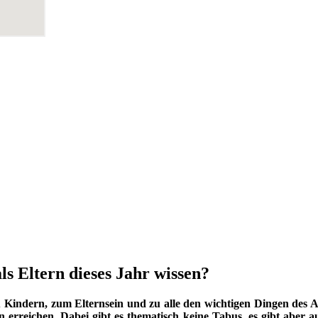
ls Eltern dieses Jahr wissen?
indern, zum Elternsein und zu alle den wichtigen Dingen des Au
 erreichen. Dabei gibt es thematisch keine Tabus, es gibt aber a