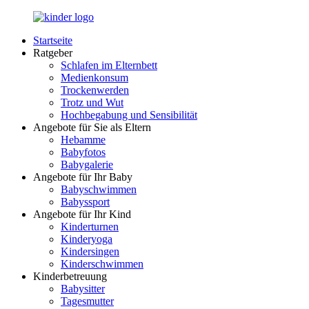
Zurück
zum
Startseite
Inhalt
LuckyKids.de
Das
Ratgeber
Portal
Schlafen im Elternbett
für
Medienkonsum
Ihren
Trockenwerden
Nachwuchs
Trotz und Wut
Hochbegabung und Sensibilität
Angebote für Sie als Eltern
Hebamme
Babyfotos
Babygalerie
Angebote für Ihr Baby
Babyschwimmen
Babyssport
Angebote für Ihr Kind
Kinderturnen
Kinderyoga
Kindersingen
Kinderschwimmen
Kinderbetreuung
Babysitter
Tagesmutter