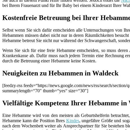
Sie auch in diesem Punkt Hilfe finden werden. Jedoch endet die
Nach
bei Ihrem Frauenarzt und für Ihr Baby bei einem Kinderarzt Ihrer Wa
Kostenfreie Betreuung bei Ihrer Hebamm
Selbst wenn Sie sich dafür entscheiden alle Untersuchungen von Ihr
Hebammen müssen dabei nicht nur in deren Räumlichkeiten besucht 
Hebamme betreut Sie nicht nur während der Schwangerschaft, sondern g
Wenn Sie sich für eine freie Hebamme entscheiden, so muss deren Ar
Krankenkasse ab. Dafür muss nach jedem Termin eine Rechnung erste
durch die Betreuung einer Hebamme keine Kosten.
Neuigkeiten zu Hebammen in Waldeck
[feedzy-rss feeds=“https://news.google.com/news/rss/search/sec
summarylength=“70″ thumb=“yes“ size=“30″]
Vielfältige Kompetenz Ihrer Hebamme in
Eine Hebamme wird von den meisten als Geburtshelferin betrachtet, 
Hebamme kann die Position Ihres
Kindes
, ungefähre Größe und sog
nach dem Wochenbett weiter als Ansprechpartner für Sie bestehen b