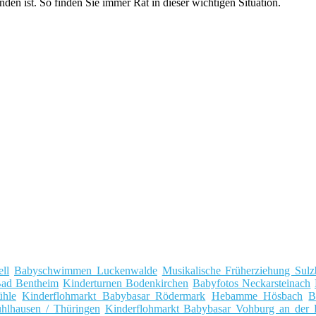
n ist. So finden Sie immer Rat in dieser wichtigen Situation.
ll
Babyschwimmen Luckenwalde
Musikalische Früherziehung Sul
Bad Bentheim
Kinderturnen Bodenkirchen
Babyfotos Neckarsteinach
hle
Kinderflohmarkt Babybasar Rödermark
Hebamme Hösbach
B
lhausen / Thüringen
Kinderflohmarkt Babybasar Vohburg an der