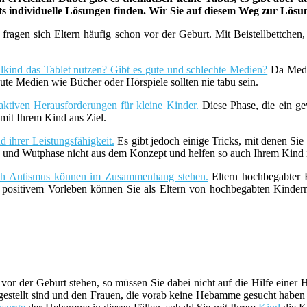
ets individuelle Lösungen finden. Wir Sie auf diesem Weg zur Lös
fragen sich Eltern häufig schon vor der Geburt. Mit Beistellbettche
lkind das Tablet nutzen? Gibt es gute und schlechte Medien?
Da Medie
ute Medien wie Bücher oder Hörspiele sollten nie tabu sein.
aktiven Herausforderungen für kleine Kinder.
Diese Phase, die ein ge
it Ihrem Kind ans Ziel.
 ihrer Leistungsfähigkeit.
Es gibt jedoch einige Tricks, mit denen Sie
z- und Wutphase nicht aus dem Konzept und helfen so auch Ihrem Kind i
uch Autismus können im Zusammenhang stehen.
Eltern hochbegabter K
t positivem Vorleben können Sie als Eltern von hochbegabten Kind
vor der Geburt stehen, so müssen Sie dabei nicht auf die Hilfe ein
estellt sind und den Frauen, die vorab keine Hebamme gesucht haben be