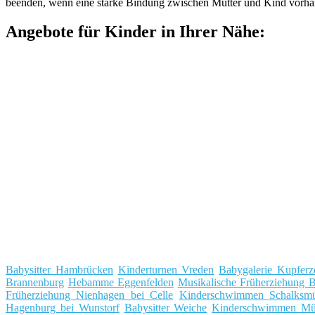
beenden, wenn eine starke Bindung zwischen Mutter und Kind vorhande
Angebote für Kinder in Ihrer Nähe:
Babysitter Hambrücken
Kinderturnen Vreden
Babygalerie Kupferze
Brannenburg
Hebamme Eggenfelden
Musikalische Früherziehung 
Früherziehung Nienhagen bei Celle
Kinderschwimmen Schalksmü
Hagenburg bei Wunstorf
Babysitter Weiche
Kinderschwimmen Müh