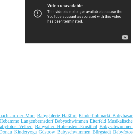
zbach an der Murr
Babygalerie Haßfurt
Kinderflohmarkt Babybasar
Hebamme Langenbernsdorf
Babyschwimmen Eiterfeld
Musikalische
abyfotos Velbert
Babysitter Hohenstein-Ernstthal
Babyschwimmen
 Donau
Kinderyoga Güstrow
Babyschwimmen Bürgstadt
Babyfotos