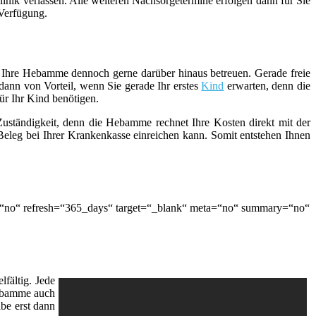
inik verlassen. Alle weiteren Nachsorgetermine erfolgen dann für Sie
 Verfügung.
ie Ihre Hebamme dennoch gerne darüber hinaus betreuen. Gerade freie
ann von Vorteil, wenn Sie gerade Ihr erstes
Kind
erwarten, denn die
ür Ihr Kind benötigen.
 Zuständigkeit, denn die Hebamme rechnet Ihre Kosten direkt mit der
eleg bei Ihrer Krankenkasse einreichen kann. Somit entstehen Ihnen
=“no“ refresh=“365_days“ target=“_blank“ meta=“no“ summary=“no“
fältig. Jede
Hebamme auch
be erst dann