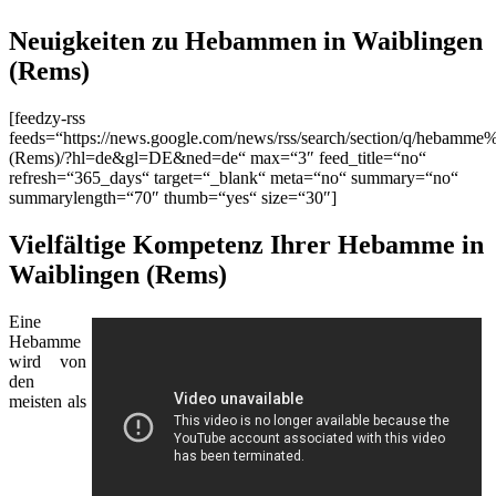
Neuigkeiten zu Hebammen in Waiblingen
(Rems)
[feedzy-rss
feeds=“https://news.google.com/news/rss/search/section/q/hebamm
(Rems)/?hl=de&gl=DE&ned=de“ max=“3″ feed_title=“no“
refresh=“365_days“ target=“_blank“ meta=“no“ summary=“no“
summarylength=“70″ thumb=“yes“ size=“30″]
Vielfältige Kompetenz Ihrer Hebamme in
Waiblingen (Rems)
Eine
Hebamme
wird von
den
meisten als