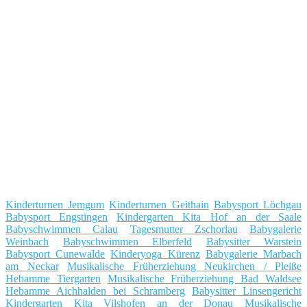
Kinderturnen Jemgum
Kinderturnen Geithain
Babysport Löchgau
Babysport Engstingen
Kindergarten Kita Hof an der Saale
Babyschwimmen Calau
Tagesmutter Zschorlau
Babygalerie
Weinbach
Babyschwimmen Elberfeld
Babysitter Warstein
Babysport Cunewalde
Kinderyoga Kürenz
Babygalerie Marbach
am Neckar
Musikalische Früherziehung Neukirchen / Pleiße
Hebamme Tiergarten
Musikalische Früherziehung Bad Waldsee
Hebamme Aichhalden bei Schramberg
Babysitter Linsengericht
Kindergarten Kita Vilshofen an der Donau
Musikalische