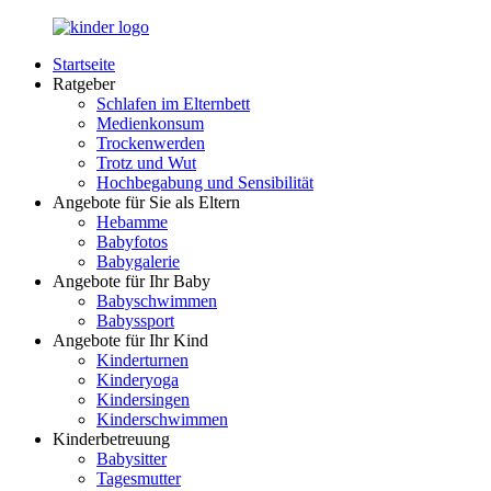
Zurück
zum
Startseite
Inhalt
LuckyKids.de
Das
Ratgeber
Portal
Schlafen im Elternbett
für
Medienkonsum
Ihren
Trockenwerden
Nachwuchs
Trotz und Wut
Hochbegabung und Sensibilität
Angebote für Sie als Eltern
Hebamme
Babyfotos
Babygalerie
Angebote für Ihr Baby
Babyschwimmen
Babyssport
Angebote für Ihr Kind
Kinderturnen
Kinderyoga
Kindersingen
Kinderschwimmen
Kinderbetreuung
Babysitter
Tagesmutter