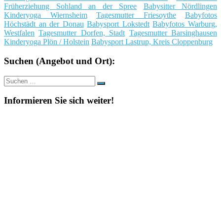
Früherziehung Sohland an der Spree
Babysitter Nördlingen
Kinderyoga Wiernsheim
Tagesmutter Friesoythe
Babyfotos
Höchstädt an der Donau
Babysport Lokstedt
Babyfotos Warburg,
Westfalen
Tagesmutter Dorfen, Stadt
Tagesmutter Barsinghausen
Kinderyoga Plön / Holstein
Babysport Lastrup, Kreis Cloppenburg
Suchen (Angebot und Ort):
Suche
Suchen
nach:
Informieren Sie sich weiter!