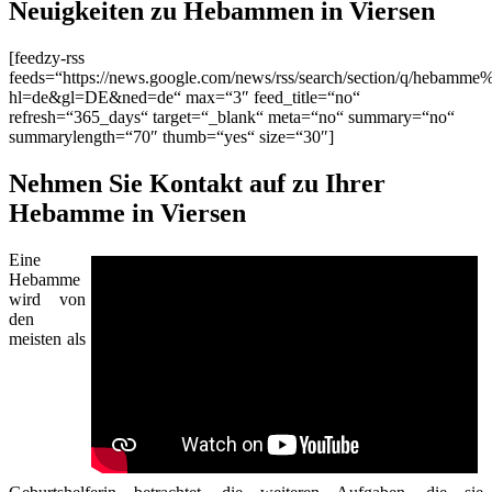
Neuigkeiten zu Hebammen in Viersen
[feedzy-rss
feeds=“https://news.google.com/news/rss/search/section/q/hebamme
hl=de&gl=DE&ned=de“ max=“3″ feed_title=“no“
refresh=“365_days“ target=“_blank“ meta=“no“ summary=“no“
summarylength=“70″ thumb=“yes“ size=“30″]
Nehmen Sie Kontakt auf zu Ihrer
Hebamme in Viersen
Eine
Hebamme
wird von
den
meisten als