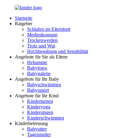
Zurück
zum
Startseite
Inhalt
LuckyKids.de
Das
Ratgeber
Portal
Schlafen im Elternbett
für
Medienkonsum
Ihren
Trockenwerden
Nachwuchs
Trotz und Wut
Hochbegabung und Sensibilität
Angebote für Sie als Eltern
Hebamme
Babyfotos
Babygalerie
Angebote für Ihr Baby
Babyschwimmen
Babyssport
Angebote für Ihr Kind
Kinderturnen
Kinderyoga
Kindersingen
Kinderschwimmen
Kinderbetreuung
Babysitter
Tagesmutter