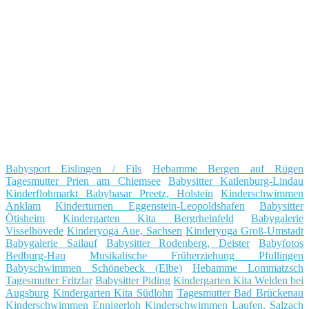
Babysport Eislingen / Fils
Hebamme Bergen auf Rügen
Tagesmutter Prien am Chiemsee
Babysitter Katlenburg-Lindau
Kinderflohmarkt Babybasar Preetz, Holstein
Kinderschwimmen
Anklam
Kinderturnen Eggenstein-Leopoldshafen
Babysitter
Ötisheim
Kindergarten Kita Bergrheinfeld
Babygalerie
Visselhövede
Kinderyoga Aue, Sachsen
Kinderyoga Groß-Umstadt
Babygalerie Sailauf
Babysitter Rodenberg, Deister
Babyfotos
Bedburg-Hau
Musikalische Früherziehung Pfullingen
Babyschwimmen Schönebeck (Elbe)
Hebamme Lommatzsch
Tagesmutter Fritzlar
Babysitter Piding
Kindergarten Kita Welden bei
Augsburg
Kindergarten Kita Südlohn
Tagesmutter Bad Brückenau
Kinderschwimmen Ennigerloh
Kinderschwimmen Laufen, Salzach