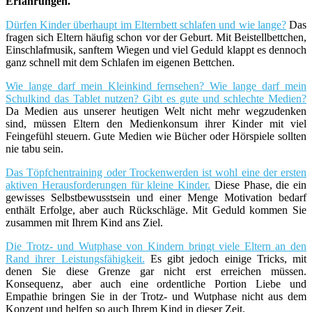
Erfahrungen.
Dürfen Kinder überhaupt im Elternbett schlafen und wie lange?
Das
fragen sich Eltern häufig schon vor der Geburt. Mit Beistellbettchen,
Einschlafmusik, sanftem Wiegen und viel Geduld klappt es dennoch
ganz schnell mit dem Schlafen im eigenen Bettchen.
Wie lange darf mein Kleinkind fernsehen? Wie lange darf mein
Schulkind das Tablet nutzen? Gibt es gute und schlechte Medien?
Da Medien aus unserer heutigen Welt nicht mehr wegzudenken
sind, müssen Eltern den Medienkonsum ihrer Kinder mit viel
Feingefühl steuern. Gute Medien wie Bücher oder Hörspiele sollten
nie tabu sein.
Das Töpfchentraining oder Trockenwerden ist wohl eine der ersten
aktiven Herausforderungen für kleine Kinder.
Diese Phase, die ein
gewisses Selbstbewusstsein und einer Menge Motivation bedarf
enthält Erfolge, aber auch Rückschläge. Mit Geduld kommen Sie
zusammen mit Ihrem Kind ans Ziel.
Die Trotz- und Wutphase von Kindern bringt viele Eltern an den
Rand ihrer Leistungsfähigkeit.
Es gibt jedoch einige Tricks, mit
denen Sie diese Grenze gar nicht erst erreichen müssen.
Konsequenz, aber auch eine ordentliche Portion Liebe und
Empathie bringen Sie in der Trotz- und Wutphase nicht aus dem
Konzept und helfen so auch Ihrem Kind in dieser Zeit.