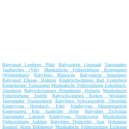
Babysport Lemberg, Pfalz
Babygalerie Lippstadt
Tagesmutter
Taufkirchen (Vils)
Musikalische Früherziehung Rosengarten
(Württemberg)
Babyfotos Blasewitz
Babygalerie Sennelager
Babysport Ellerau, Holstein
Kinderschwimmen Bad Godesberg
Kinderturnen Taunusstein
Musikalische Früherziehung Enkenbach-
Alsenborn
Babyschwimmen Neumünster, Holstein
Musikalische
Früherziehung Alsfeld
Babyschwimmen Borken, Westfalen
Tagesmutter Frankenhardt
Babyfotos Schwarzenfeld, Oberpfalz
Kinderyoga Heimbach, Eifel
Kinderyoga Münstermaifeld
Kindergarten Kita Saalfelder Höhe
Babysitter Zschorlau
Tagesmutter Lahstedt
Kinderyoga Niederwiesa
Musikalische
Früherziehung Anklam
Babyfotos Dudweiler, Saar
Hebamme
Bondorf (Kreis Böblingen)
Musikalische Früherziehung Eichenau