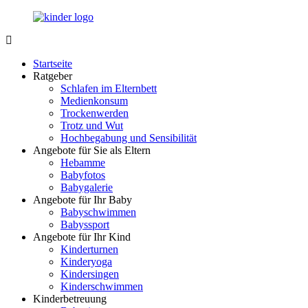
Zurück
zum
Inhalt
LuckyKids.de
Das
Portal
Startseite
für
Ratgeber
Ihren
Schlafen im Elternbett
Nachwuchs
Medienkonsum
Trockenwerden
Trotz und Wut
Hochbegabung und Sensibilität
Angebote für Sie als Eltern
Hebamme
Babyfotos
Babygalerie
Angebote für Ihr Baby
Babyschwimmen
Babyssport
Angebote für Ihr Kind
Kinderturnen
Kinderyoga
Kindersingen
Kinderschwimmen
Kinderbetreuung