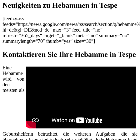
Neuigkeiten zu Hebammen in Tespe
[feedzy-rss
feeds=“https://news.google.com/news/rss/search/section/q/hebamme
hl=de&gl=DE&ned=de“ max=“3″ feed_title=“no“
refresh=“365_days“ target=“_blank“ meta=“no“ summary=“no“
summarylength=“70″ thumb=“yes“ size=“30″]
Kontaktieren Sie Ihre Hebamme in Tespe
Eine
Hebamme
wird von
den
meisten als
Geburtshelferin betrachtet, die weiteren Aufgaben, die sie
übernehmen kann sind jedoch sehr vielfältig. Jede Hebamme kann