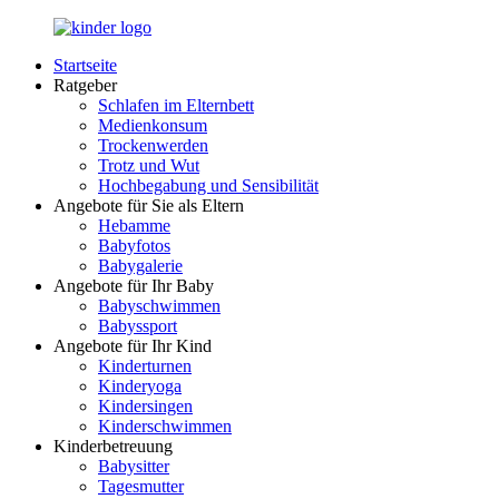
Zurück
zum
Startseite
Inhalt
LuckyKids.de
Das
Ratgeber
Portal
Schlafen im Elternbett
für
Medienkonsum
Ihren
Trockenwerden
Nachwuchs
Trotz und Wut
Hochbegabung und Sensibilität
Angebote für Sie als Eltern
Hebamme
Babyfotos
Babygalerie
Angebote für Ihr Baby
Babyschwimmen
Babyssport
Angebote für Ihr Kind
Kinderturnen
Kinderyoga
Kindersingen
Kinderschwimmen
Kinderbetreuung
Babysitter
Tagesmutter