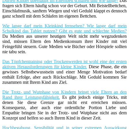
Dürfen Kinder überhaupt im Elternbett schlafen und wie lange?
Das
fragen sich Eltern häufig schon vor der Geburt. Mit Beistellbettchen,
Einschlafmusik, sanftem Wiegen und viel Geduld klappt es dennoch
ganz schnell mit dem Schlafen im eigenen Bettchen.
Wie lange darf mein Kleinkind fernsehen? Wie lange darf mein
Schulkind das Tablet nutzen? Gibt es gute und schlechte Medien?
Da Medien aus unserer heutigen Welt nicht mehr wegzudenken
sind, müssen Eltern den Medienkonsum ihrer Kinder mit viel
Feingefühl steuern. Gute Medien wie Bücher oder Hörspiele sollten
nie tabu sein.
Das Töpfchentraining oder Trockenwerden ist wohl eine der ersten
aktiven Herausforderungen für kleine Kinder.
Diese Phase, die ein
gewisses Selbstbewusstsein und einer Menge Motivation bedarf
enthält Erfolge, aber auch Rückschläge. Mit Geduld kommen Sie
zusammen mit Ihrem Kind ans Ziel.
Die Trotz- und Wutphase von Kindern bringt viele Eltern an den
Rand ihrer Leistungsfähigkeit.
Es gibt jedoch einige Tricks, mit
denen Sie diese Grenze gar nicht erst erreichen müssen.
Konsequenz, aber auch eine ordentliche Portion Liebe und
Empathie bringen Sie in der Trotz- und Wutphase nicht aus dem
Konzept und helfen so auch Ihrem Kind in dieser Zeit.
Hochbegabung, Sensibilität und in seiner extremen Auswirkung