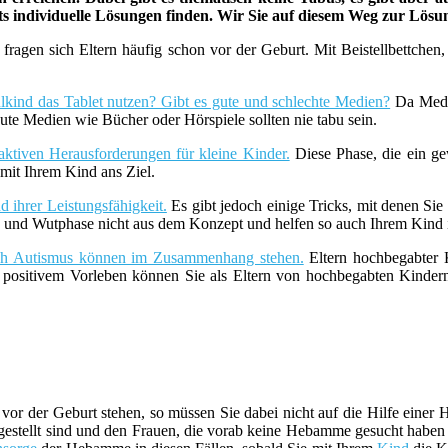
ets individuelle Lösungen finden. Wir Sie auf diesem Weg zur Lös
fragen sich Eltern häufig schon vor der Geburt. Mit Beistellbettche
lkind das Tablet nutzen? Gibt es gute und schlechte Medien?
Da Medie
ute Medien wie Bücher oder Hörspiele sollten nie tabu sein.
aktiven Herausforderungen für kleine Kinder.
Diese Phase, die ein ge
it Ihrem Kind ans Ziel.
 ihrer Leistungsfähigkeit.
Es gibt jedoch einige Tricks, mit denen Sie
z- und Wutphase nicht aus dem Konzept und helfen so auch Ihrem Kind i
uch Autismus können im Zusammenhang stehen.
Eltern hochbegabter K
t positivem Vorleben können Sie als Eltern von hochbegabten Kind
)
vor der Geburt stehen, so müssen Sie dabei nicht auf die Hilfe ein
estellt sind und den Frauen, die vorab keine Hebamme gesucht haben be