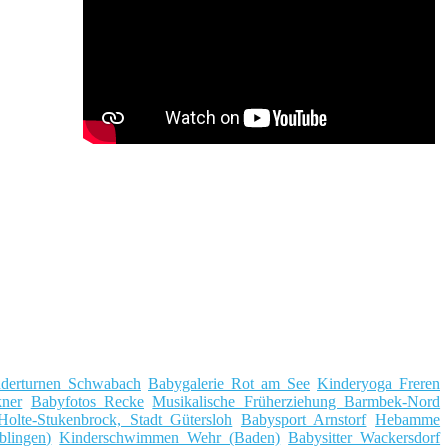
derturnen Schwabach
Babygalerie Rot am See
Kinderyoga Freren
kner
Babyfotos Recke
Musikalische Früherziehung Barmbek-Nord
Holte-Stukenbrock, Stadt Gütersloh
Babysport Arnstorf
Hebamme
lingen)
Kinderschwimmen Wehr (Baden)
Babysitter Wackersdorf