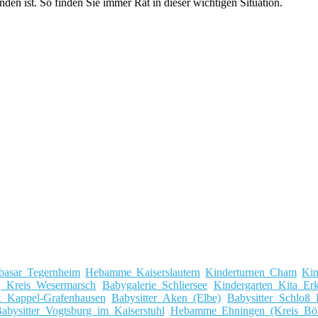
n ist. So finden Sie immer Rat in dieser wichtigen Situation.
basar Tegernheim
Hebamme Kaiserslautern
Kinderturnen Cham
Kin
, Kreis Wesermarsch
Babygalerie Schliersee
Kindergarten Kita Er
t Kappel-Grafenhausen
Babysitter Aken (Elbe)
Babysitter Schloß 
abysitter Vogtsburg im Kaiserstuhl
Hebamme Ehningen (Kreis Böb