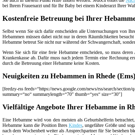
Sie auch in diesem Punkt Hilfe finden werden. Jedoch endet die
Nach
bei Ihrem Frauenarzt und für Ihr Baby bei einem Kinderarzt Ihrer Wa
Kostenfreie Betreuung bei Ihrer Hebamm
Selbst wenn Sie sich dafür entscheiden alle Untersuchungen von Ihr
Hebammen müssen dabei nicht nur in deren Räumlichkeiten besucht 
Hebamme betreut Sie nicht nur während der Schwangerschaft, sondern g
Wenn Sie sich für eine freie Hebamme entscheiden, so muss deren Ar
Krankenkasse ab. Dafür muss nach jedem Termin eine Rechnung erste
durch die Betreuung einer Hebamme keine Kosten.
Neuigkeiten zu Hebammen in Rhede (Ems
[feedzy-rss feeds=“https://news.google.com/news/rss/search/sect
summary=“no“ summarylength=“70″ thumb=“yes“ size=“30″]
Vielfältige Angebote Ihrer Hebamme in R
Eine Hebamme wird von den meisten als Geburtshelferin betrachtet, 
Hebamme kann die Position Ihres
Kindes
, ungefähre Größe und sog
nach dem Wochenbett weiter als Ansprechpartner für Sie bestehen b