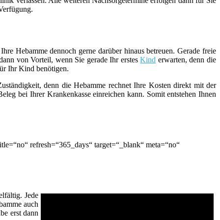
inik verlassen. Alle weiteren Nachsorgetermine erfolgen dann für Sie
 Verfügung.
ie Ihre Hebamme dennoch gerne darüber hinaus betreuen. Gerade freie
ann von Vorteil, wenn Sie gerade Ihr erstes
Kind
erwarten, denn die
ür Ihr Kind benötigen.
 Zuständigkeit, denn die Hebamme rechnet Ihre Kosten direkt mit der
eleg bei Ihrer Krankenkasse einreichen kann. Somit entstehen Ihnen
tle=“no“ refresh=“365_days“ target=“_blank“ meta=“no“
fältig. Jede
Hebamme auch
be erst dann