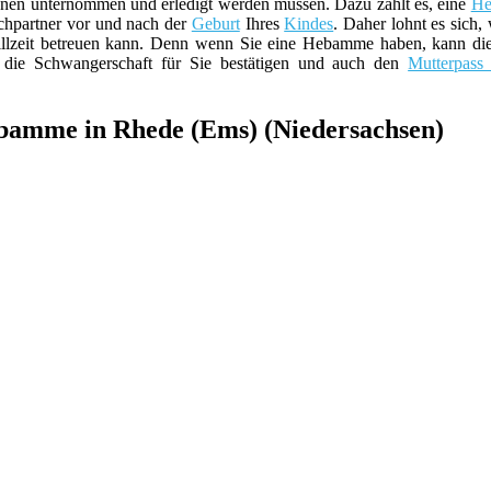
nen unternommen und erledigt werden müssen. Dazu zählt es, eine
H
echpartner vor und nach der
Geburt
Ihres
Kindes
. Daher lohnt es sich,
lzeit betreuen kann. Denn wenn Sie eine Hebamme haben, kann diese
ie Schwangerschaft für Sie bestätigen und auch den
Mutterpass 
ebamme in Rhede (Ems) (Niedersachsen)