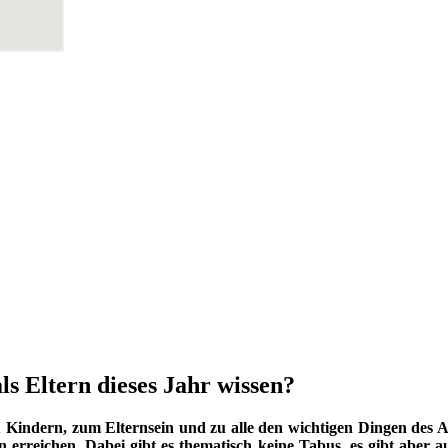
ls Eltern dieses Jahr wissen?
indern, zum Elternsein und zu alle den wichtigen Dingen des Au
 erreichen. Dabei gibt es thematisch keine Tabus, es gibt aber a