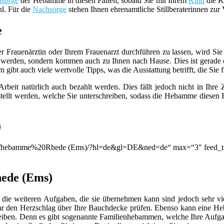
sorge
der Hebamme in diesen Fällen, sobald Sie mit Ihrem
Kind
die Kl
hl. Für die
Nachsorge
stehen Ihnen ehrenamtliche Stillberaterinnen zur
e
er Frauenärztin oder Ihrem Frauenarzt durchführen zu lassen, wird S
werden, sondern kommen auch zu Ihnen nach Hause. Dies ist gerade d
ibt auch viele wertvolle Tipps, was die Ausstattung betrifft, die Sie f
beit natürlich auch bezahlt werden. Dies fällt jedoch nicht in Ihre
llt werden, welche Sie unterschreiben, sodass die Hebamme diesen B
)
ion/q/hebamme%20Rhede (Ems)/?hl=de&gl=DE&ned=de“ max=“3″ feed_ti
hede (Ems)
die weiteren Aufgaben, die sie übernehmen kann sind jedoch sehr viel
ar den Herzschlag über Ihre Bauchdecke prüfen. Ebenso kann eine 
leiben. Denn es gibt sogenannte Familienhebammen, welche Ihre Aufga