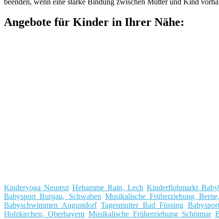
beenden, wenn eine starke Bindung zwischen Mutter und Kind vorhande
Angebote für Kinder in Ihrer Nähe:
Kinderyoga Neureut
Hebamme Rain, Lech
Kinderflohmarkt Baby
Babysport Burgau, Schwaben
Musikalische Früherziehung Berne
Babyschwimmen Augustdorf
Tagesmutter Bad Füssing
Babyspor
Holzkirchen, Oberbayern
Musikalische Früherziehung Schötmar
B