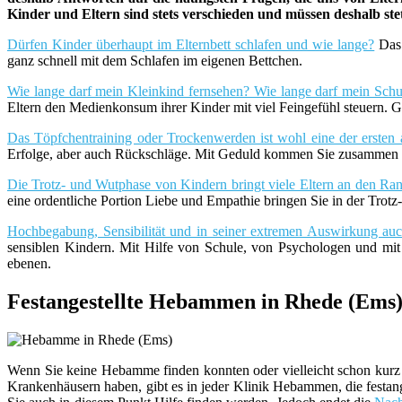
Kinder und Eltern sind stets verschieden und müssen deshalb st
Dürfen Kinder überhaupt im Elternbett schlafen und wie lange?
Das 
ganz schnell mit dem Schlafen im eigenen Bettchen.
Wie lange darf mein Kleinkind fernsehen? Wie lange darf mein Schu
Eltern den Medienkonsum ihrer Kinder mit viel Feingefühl steuern. G
Das Töpfchentraining oder Trockenwerden ist wohl eine der ersten 
Erfolge, aber auch Rückschläge. Mit Geduld kommen Sie zusammen m
Die Trotz- und Wutphase von Kindern bringt viele Eltern an den Rand
eine ordentliche Portion Liebe und Empathie bringen Sie in der Trot
Hochbegabung, Sensibilität und in seiner extremen Auswirkung a
sensiblen Kindern. Mit Hilfe von Schule, von Psychologen und mi
ebenen.
Festangestellte Hebammen in Rhede (Ems
Wenn Sie keine Hebamme finden konnten oder vielleicht schon kurz 
Krankenhäusern haben, gibt es in jeder Klinik Hebammen, die festang