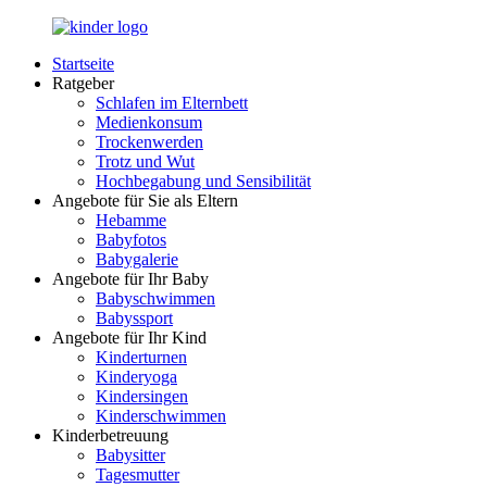
Zurück
zum
Startseite
Inhalt
LuckyKids.de
Das
Ratgeber
Portal
Schlafen im Elternbett
für
Medienkonsum
Ihren
Trockenwerden
Nachwuchs
Trotz und Wut
Hochbegabung und Sensibilität
Angebote für Sie als Eltern
Hebamme
Babyfotos
Babygalerie
Angebote für Ihr Baby
Babyschwimmen
Babyssport
Angebote für Ihr Kind
Kinderturnen
Kinderyoga
Kindersingen
Kinderschwimmen
Kinderbetreuung
Babysitter
Tagesmutter