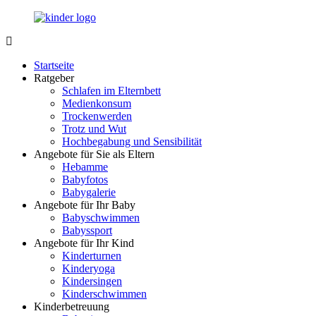
Zurück
zum
Inhalt
LuckyKids.de
Das
Portal
Startseite
für
Ratgeber
Ihren
Schlafen im Elternbett
Nachwuchs
Medienkonsum
Trockenwerden
Trotz und Wut
Hochbegabung und Sensibilität
Angebote für Sie als Eltern
Hebamme
Babyfotos
Babygalerie
Angebote für Ihr Baby
Babyschwimmen
Babyssport
Angebote für Ihr Kind
Kinderturnen
Kinderyoga
Kindersingen
Kinderschwimmen
Kinderbetreuung