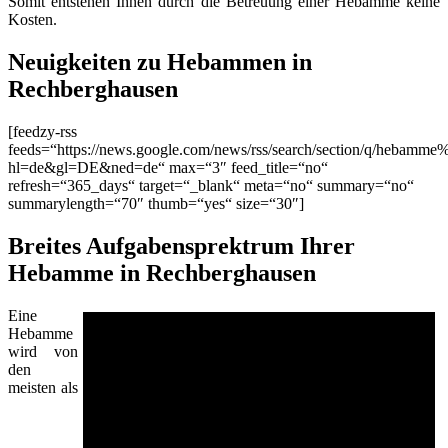
Somit entstehen Ihnen durch die Betreuung einer Hebamme keine
Kosten.
Neuigkeiten zu Hebammen in
Rechberghausen
[feedzy-rss
feeds=“https://news.google.com/news/rss/search/section/q/hebamm
hl=de&gl=DE&ned=de“ max=“3″ feed_title=“no“
refresh=“365_days“ target=“_blank“ meta=“no“ summary=“no“
summarylength=“70″ thumb=“yes“ size=“30″]
Breites Aufgabensprektrum Ihrer
Hebamme in Rechberghausen
Eine
Hebamme
wird von
den
meisten als