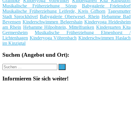
Grambke
Kinderyoga Vohwinkel
Kindergarten Kita Rangsdorf
Musikalische Früherziehung Sörup
Babygalerie Frielendorf
Musikalische Früherziehung Leiferde, Kreis Gifhorn
Tagesmutter
Stadt Sprockhövel
Babygalerie Oberwesel, Rhein
Hebamme Bad
Bevensen
Kinderschwimmen Belgershain
Kinderyoga Heidesheim
am Rhein
Hebamme Hilpoltstein, Mittelfranken
Kindergarten Kita
Germersheim
Musikalische Früherziehung Elmenhorst /
Lichtenhagen
Kinderyoga Vöhrenbach
Kinderschwimmen Haslach
im Kinzigtal
Suchen (Angebot und Ort):
Suche
Suchen
nach:
Informieren Sie sich weiter!