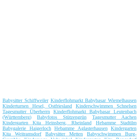
Babysitter Schiffweiler
Kinderflohmarkt Babybasar Wiemelhausen
Kinderturnen Hesel, Ostfriesland
Kinderschwimmen Schnelsen
Tagesmutter Überherrn
Kinderflohmarkt Babybasar Leutenbach
(Württemberg)
Babyfotos Stützengrün
Tagesmutter Aachen
Kindergarten Kita Heinsberg, Rheinland
Hebamme Stadtilm
Babygalerie Haigerloch
Hebamme Aglasterhausen
Kindergarten
Kita Weitramsdorf
Babysitter Metten
Babyschwimmen Burg-