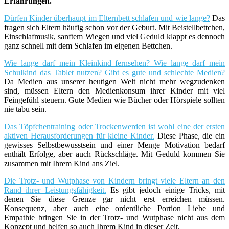
Erfahrungen.
Dürfen Kinder überhaupt im Elternbett schlafen und wie lange?
Das
fragen sich Eltern häufig schon vor der Geburt. Mit Beistellbettchen,
Einschlafmusik, sanftem Wiegen und viel Geduld klappt es dennoch
ganz schnell mit dem Schlafen im eigenen Bettchen.
Wie lange darf mein Kleinkind fernsehen? Wie lange darf mein
Schulkind das Tablet nutzen? Gibt es gute und schlechte Medien?
Da Medien aus unserer heutigen Welt nicht mehr wegzudenken
sind, müssen Eltern den Medienkonsum ihrer Kinder mit viel
Feingefühl steuern. Gute Medien wie Bücher oder Hörspiele sollten
nie tabu sein.
Das Töpfchentraining oder Trockenwerden ist wohl eine der ersten
aktiven Herausforderungen für kleine Kinder.
Diese Phase, die ein
gewisses Selbstbewusstsein und einer Menge Motivation bedarf
enthält Erfolge, aber auch Rückschläge. Mit Geduld kommen Sie
zusammen mit Ihrem Kind ans Ziel.
Die Trotz- und Wutphase von Kindern bringt viele Eltern an den
Rand ihrer Leistungsfähigkeit.
Es gibt jedoch einige Tricks, mit
denen Sie diese Grenze gar nicht erst erreichen müssen.
Konsequenz, aber auch eine ordentliche Portion Liebe und
Empathie bringen Sie in der Trotz- und Wutphase nicht aus dem
Konzept und helfen so auch Ihrem Kind in dieser Zeit.