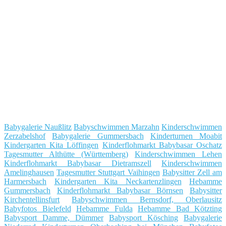
Babygalerie Naußlitz
Babyschwimmen Marzahn
Kinderschwimmen
Zerzabelshof
Babygalerie Gummersbach
Kinderturnen Moabit
Kindergarten Kita Löffingen
Kinderflohmarkt Babybasar Oschatz
Tagesmutter Althütte (Württemberg)
Kinderschwimmen Lehen
Kinderflohmarkt Babybasar Dietramszell
Kinderschwimmen
Amelinghausen
Tagesmutter Stuttgart Vaihingen
Babysitter Zell am
Harmersbach
Kindergarten Kita Neckartenzlingen
Hebamme
Gummersbach
Kinderflohmarkt Babybasar Börnsen
Babysitter
Kirchentellinsfurt
Babyschwimmen Bernsdorf, Oberlausitz
Babyfotos Bielefeld
Hebamme Fulda
Hebamme Bad Kötzting
Babysport Damme, Dümmer
Babysport Kösching
Babygalerie