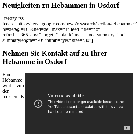
Neuigkeiten zu Hebammen in Osdorf
[feedzy-rss
feeds=“https://news.google.com/news/rss/search/section/q/hebamme
hl=de&gl=DE&ned=de“ max=“3″ feed_title=“no“
refresh=“365_days“ target=“_blank“ meta=“no“ summary=“no“
summarylength=“70″ thumb=“yes“ size=“30″]
Nehmen Sie Kontakt auf zu Ihrer
Hebamme in Osdorf
Eine
Hebamme
wird von
den
meisten als