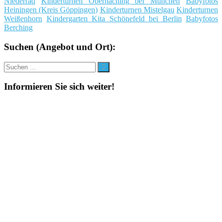
Niederrad
Kinderturnen Oberhaching bei München
Babyfotos
Heiningen (Kreis Göppingen)
Kinderturnen Mistelgau
Kinderturnen
Weißenhorn
Kindergarten Kita Schönefeld bei Berlin
Babyfotos
Berching
Suchen (Angebot und Ort):
Suche
Suchen
nach:
Informieren Sie sich weiter!