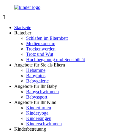
Zurück
zum
Inhalt
LuckyKids.de
Das
Portal
Startseite
für
Ratgeber
Ihren
Schlafen im Elternbett
Nachwuchs
Medienkonsum
Trockenwerden
Trotz und Wut
Hochbegabung und Sensibilität
Angebote für Sie als Eltern
Hebamme
Babyfotos
Babygalerie
Angebote für Ihr Baby
Babyschwimmen
Babyssport
Angebote für Ihr Kind
Kinderturnen
Kinderyoga
Kindersingen
Kinderschwimmen
Kinderbetreuung