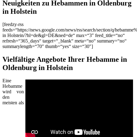
Neuigkeiten zu Hebammen in Oldenburg
in Holstein
[feedzy-rss
feeds=“https://news.google.com/news/rss/search/section/q/hebamm
in Holstein/?hl=de&gl=DE&ned=de“ max=“3″ feed_title=“no“
refresh=“365_days“ target=“_blank“ meta=“no“ summary=“no“
summarylength=“70″ thumb=“yes“ size=“30″]
Vielfältige Angebote Ihrer Hebamme in
Oldenburg in Holstein
Eine
Hebamme
wird von
den
meisten als