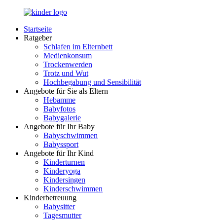
Zurück
zum
Startseite
Inhalt
LuckyKids.de
Das
Ratgeber
Portal
Schlafen im Elternbett
für
Medienkonsum
Ihren
Trockenwerden
Nachwuchs
Trotz und Wut
Hochbegabung und Sensibilität
Angebote für Sie als Eltern
Hebamme
Babyfotos
Babygalerie
Angebote für Ihr Baby
Babyschwimmen
Babyssport
Angebote für Ihr Kind
Kinderturnen
Kinderyoga
Kindersingen
Kinderschwimmen
Kinderbetreuung
Babysitter
Tagesmutter