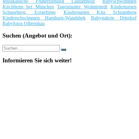
Musikalische Früherziehung Laufamholz
Babyschwimmen
Kirchheim bei München
Tagesmutter Wolmirstedt
Kinderturnen
Schneeberg, Erzgebirge
Kindergarten Kita Schramberg
Kinderschwimmen Hamburg-Wandsbek
Babygalerie Driedorf
Babyfotos Olbernhau
Suchen (Angebot und Ort):
Suche
Suchen
nach:
Informieren Sie sich weiter!