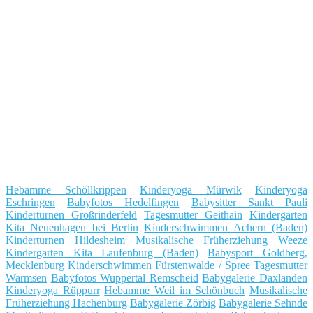
Hebamme Schöllkrippen
Kinderyoga Mürwik
Kinderyoga
Eschringen
Babyfotos Hedelfingen
Babysitter Sankt Pauli
Kinderturnen Großrinderfeld
Tagesmutter Geithain
Kindergarten
Kita Neuenhagen bei Berlin
Kinderschwimmen Achern (Baden)
Kinderturnen Hildesheim
Musikalische Früherziehung Weeze
Kindergarten Kita Laufenburg (Baden)
Babysport Goldberg,
Mecklenburg
Kinderschwimmen Fürstenwalde / Spree
Tagesmutter
Warmsen
Babyfotos Wuppertal Remscheid
Babygalerie Daxlanden
Kinderyoga Rüppurr
Hebamme Weil im Schönbuch
Musikalische
Früherziehung Hachenburg
Babygalerie Zörbig
Babygalerie Sehnde