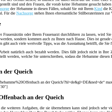
estellt sind und den Frauen, die vorab keine Hebamme gesucht haben be
sorge
der Hebamme in diesen Fällen, sobald Sie mit Ihrem
Kind
die Kl
hl. Für die
Nachsorge
stehen Ihnen ehrenamtliche Stillberaterinnen zur
e
er Frauenärztin oder Ihrem Frauenarzt durchführen zu lassen, wird S
werden, sondern kommen auch zu Ihnen nach Hause. Dies ist gerade d
ibt auch viele wertvolle Tipps, was die Ausstattung betrifft, die Sie f
beit natürlich auch bezahlt werden. Dies fällt jedoch nicht in Ihre
llt werden, welche Sie unterschreiben, sodass die Hebamme diesen B
n der Queich
ion/q/hebamme%20Offenbach an der Queich/?hl=de&gl=DE&ned=de“ max=
“30″]
Offenbach an der Queich
die weiteren Aufgaben, die sie übernehmen kann sind jedoch sehr viel