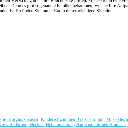
ar den Herzschlag über Ihre Bauchdecke prüfen. Ebenso kann eine 
leiben. Denn es gibt sogenannte Familienhebammen, welche Ihre Aufga
n ist. So finden Sie immer Rat in dieser wichtigen Situation.
erie Borgholzhausen
Kinderschwimmen Gars am Inn
Musikalisc
Kreis Heilbronn, Neckar)
Hebamme Spiegelau
Kinderturnen Bindlach