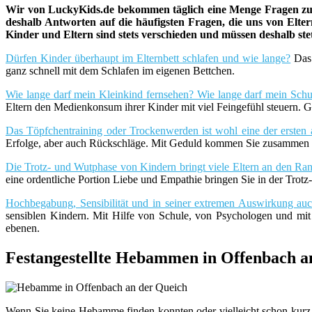
Wir von LuckyKids.de bekommen täglich eine Menge Fragen zu K
deshalb Antworten auf die häufigsten Fragen, die uns von Eltern
Kinder und Eltern sind stets verschieden und müssen deshalb st
Dürfen Kinder überhaupt im Elternbett schlafen und wie lange?
Das 
ganz schnell mit dem Schlafen im eigenen Bettchen.
Wie lange darf mein Kleinkind fernsehen? Wie lange darf mein Schu
Eltern den Medienkonsum ihrer Kinder mit viel Feingefühl steuern. G
Das Töpfchentraining oder Trockenwerden ist wohl eine der ersten 
Erfolge, aber auch Rückschläge. Mit Geduld kommen Sie zusammen m
Die Trotz- und Wutphase von Kindern bringt viele Eltern an den Rand
eine ordentliche Portion Liebe und Empathie bringen Sie in der Trot
Hochbegabung, Sensibilität und in seiner extremen Auswirkung a
sensiblen Kindern. Mit Hilfe von Schule, von Psychologen und mi
ebenen.
Festangestellte Hebammen in Offenbach a
Wenn Sie keine Hebamme finden konnten oder vielleicht schon kurz 