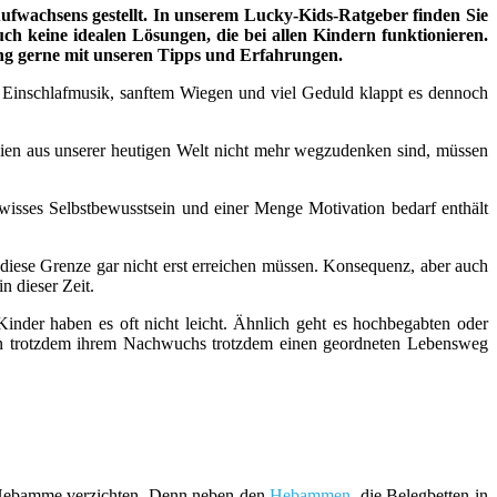
fwachsens gestellt. In unserem Lucky-Kids-Ratgeber finden Sie
uch keine idealen Lösungen, die bei allen Kindern funktionieren.
ung gerne mit unseren Tipps und Erfahrungen.
n, Einschlafmusik, sanftem Wiegen und viel Geduld klappt es dennoch
n aus unserer heutigen Welt nicht mehr wegzudenken sind, müssen
wisses Selbstbewusstsein und einer Menge Motivation bedarf enthält
 diese Grenze gar nicht erst erreichen müssen. Konsequenz, aber auch
n dieser Zeit.
inder haben es oft nicht leicht. Ähnlich geht es hochbegabten oder
ern trotzdem ihrem Nachwuchs trotzdem einen geordneten Lebensweg
er Hebamme verzichten. Denn neben den
Hebammen
, die Belegbetten in