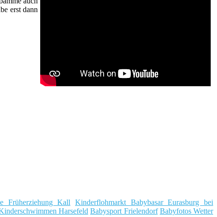
Hebamme auch
be erst dann
he Früherziehung Kall
Kinderflohmarkt Babybasar Eurasburg bei
Kinderschwimmen Harsefeld
Babysport Frielendorf
Babyfotos Wetter