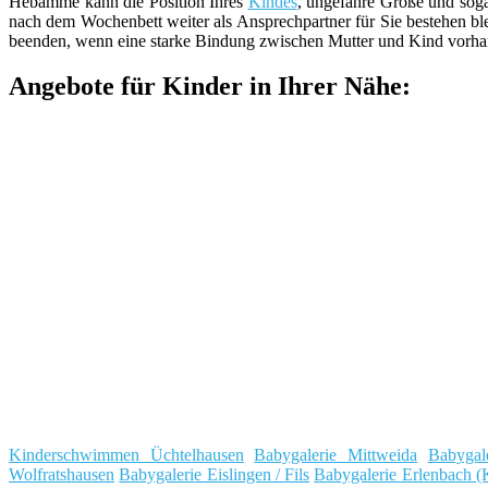
Hebamme kann die Position Ihres
Kindes
, ungefähre Größe und sog
nach dem Wochenbett weiter als Ansprechpartner für Sie bestehen b
beenden, wenn eine starke Bindung zwischen Mutter und Kind vorhande
Angebote für Kinder in Ihrer Nähe:
Kinderschwimmen Üchtelhausen
Babygalerie Mittweida
Babygal
Wolfratshausen
Babygalerie Eislingen / Fils
Babygalerie Erlenbach (