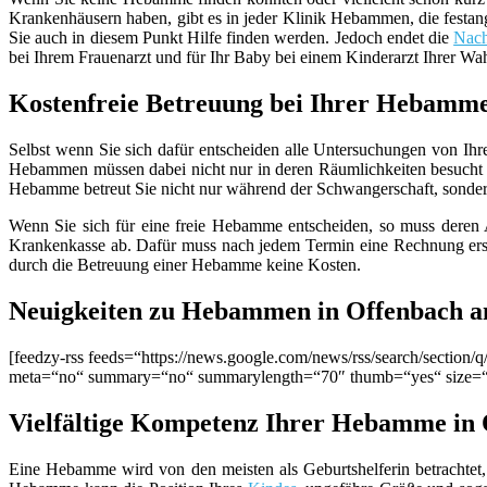
Krankenhäusern haben, gibt es in jeder Klinik Hebammen, die festang
Sie auch in diesem Punkt Hilfe finden werden. Jedoch endet die
Nach
bei Ihrem Frauenarzt und für Ihr Baby bei einem Kinderarzt Ihrer Wa
Kostenfreie Betreuung bei Ihrer Hebamm
Selbst wenn Sie sich dafür entscheiden alle Untersuchungen von Ihr
Hebammen müssen dabei nicht nur in deren Räumlichkeiten besucht 
Hebamme betreut Sie nicht nur während der Schwangerschaft, sondern g
Wenn Sie sich für eine freie Hebamme entscheiden, so muss deren Ar
Krankenkasse ab. Dafür muss nach jedem Termin eine Rechnung erste
durch die Betreuung einer Hebamme keine Kosten.
Neuigkeiten zu Hebammen in Offenbach a
[feedzy-rss feeds=“https://news.google.com/news/rss/search/sect
meta=“no“ summary=“no“ summarylength=“70″ thumb=“yes“ size=
Vielfältige Kompetenz Ihrer Hebamme in 
Eine Hebamme wird von den meisten als Geburtshelferin betrachtet, 