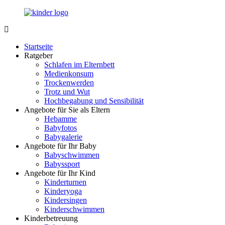
Zurück
zum
Inhalt
LuckyKids.de
Das
Portal
Startseite
für
Ratgeber
Ihren
Schlafen im Elternbett
Nachwuchs
Medienkonsum
Trockenwerden
Trotz und Wut
Hochbegabung und Sensibilität
Angebote für Sie als Eltern
Hebamme
Babyfotos
Babygalerie
Angebote für Ihr Baby
Babyschwimmen
Babyssport
Angebote für Ihr Kind
Kinderturnen
Kinderyoga
Kindersingen
Kinderschwimmen
Kinderbetreuung