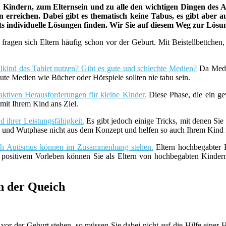
indern, zum Elternsein und zu alle den wichtigen Dingen des Au
 erreichen. Dabei gibt es thematisch keine Tabus, es gibt aber a
ets individuelle Lösungen finden. Wir Sie auf diesem Weg zur Lös
fragen sich Eltern häufig schon vor der Geburt. Mit Beistellbettche
lkind das Tablet nutzen? Gibt es gute und schlechte Medien?
Da Medie
ute Medien wie Bücher oder Hörspiele sollten nie tabu sein.
aktiven Herausforderungen für kleine Kinder.
Diese Phase, die ein ge
it Ihrem Kind ans Ziel.
 ihrer Leistungsfähigkeit.
Es gibt jedoch einige Tricks, mit denen Sie
z- und Wutphase nicht aus dem Konzept und helfen so auch Ihrem Kind i
uch Autismus können im Zusammenhang stehen.
Eltern hochbegabter K
t positivem Vorleben können Sie als Eltern von hochbegabten Kind
n der Queich
vor der Geburt stehen, so müssen Sie dabei nicht auf die Hilfe ein